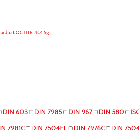
pidlo LOCTITE 401 5g
DIN 603
DIN 7985
DIN 967
DIN 580
IS
IN 7981C
DIN 7504FL
DIN 7976C
DIN 750