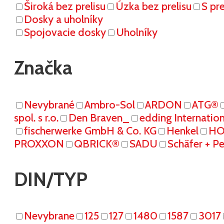
Široká bez prelisu
Úzka bez prelisu
S pr
Dosky a uholníky
Spojovacie dosky
Uholníky
Značka
Nevybrané
Ambro-Sol
ARDON
ATG®
spol. s r.o.
Den Braven_
edding Internati
fischerwerke GmbH & Co. KG
Henkel
HO
PROXXON
QBRICK®
SADU
Schäfer + P
DIN/TYP
Nevybrane
125
127
1480
1587
3017