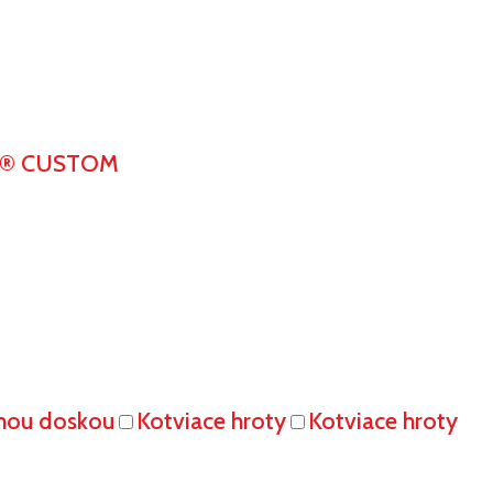
K® CUSTOM
vnou doskou
Kotviace hroty
Kotviace hroty