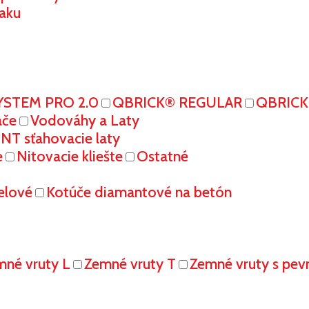
aku
YSTEM PRO 2.0
QBRICK® REGULAR
QBRIC
ače
Vodováhy a Laty
T sťahovacie laty
e
Nitovacie kliešte
Ostatné
elové
Kotúče diamantové na betón
mné vruty L
Zemné vruty T
Zemné vruty s pe