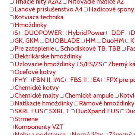
Trhacie nity A2A2
Nitovacie matice A2
Lanové príslušenstvo A4
Hadicové spony
Kotviaca technika
Hmoždinky
S
DUOPOWER
HybridPower
DDF
D
GK, GKM
DUOBLADE
HM
DuoHM
K
Pre zateplenie
Schodiskové TB, TBB
Fa
Elektrikárske hmoždinky
Uzlovacie hmoždinky LS/ES/ZS
Zberný k
Oceľové kotvy
FHY
FBN II, IMC
FBS II
EA
FPX pre p
Chemické kotvy
Chemické malty
Chemické ampule
Kotvi
Natĺkacie hmoždinky
Rámové hmoždinky
SXRL FUS
SXRL T
DuoXpand FUS
Du
Strmene
Komponenty VZT
Nohy a podstavce
Nosné lišty
Závesný 