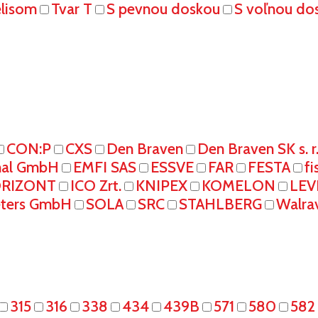
elisom
Tvar T
S pevnou doskou
S voľnou do
CON:P
CXS
Den Braven
Den Braven SK s. r
onal GmbH
EMFI SAS
ESSVE
FAR
FESTA
fi
RIZONT
ICO Zrt.
KNIPEX
KOMELON
LEV
eters GmbH
SOLA
SRC
STAHLBERG
Walra
315
316
338
434
439B
571
580
582