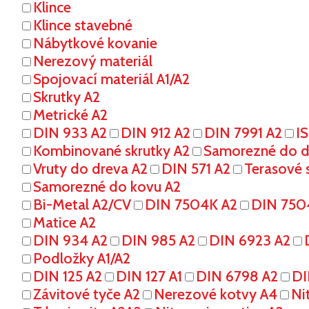
Klince
Klince stavebné
Nábytkové kovanie
Nerezový materiál
Spojovací materiál A1/A2
Skrutky A2
Metrické A2
DIN 933 A2
DIN 912 A2
DIN 7991 A2
I
Kombinované skrutky A2
Samorezné do dr
Vruty do dreva A2
DIN 571 A2
Terasové s
Samorezné do kovu A2
Bi-Metal A2/CV
DIN 7504K A2
DIN 750
Matice A2
DIN 934 A2
DIN 985 A2
DIN 6923 A2
Podložky A1/A2
DIN 125 A2
DIN 127 A1
DIN 6798 A2
DI
Závitové tyče A2
Nerezové kotvy A4
Ni