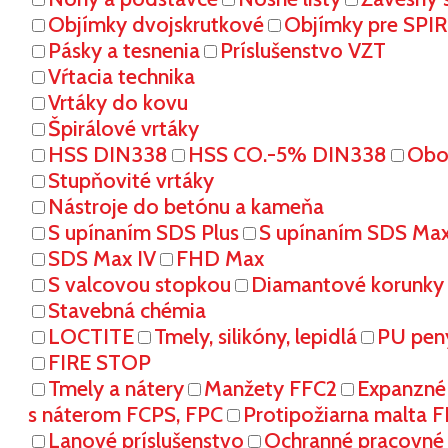
Objímky dvojskrutkové
Objímky pre SPI
Pásky a tesnenia
Príslušenstvo VZT
Vŕtacia technika
Vrtáky do kovu
Špirálové vrtáky
HSS DIN338
HSS CO.-5% DIN338
Oboj
Stupňovité vrtáky
Nástroje do betónu a kameňa
S upínaním SDS Plus
S upínaním SDS Ma
SDS Max IV
FHD Max
S valcovou stopkou
Diamantové korunky
Stavebná chémia
LOCTITE
Tmely, silikóny, lepidlá
PU pen
FIRE STOP
Tmely a nátery
Manžety FFC2
Expanzné
s náterom FCPS, FPC
Protipožiarna malta 
Lanové príslušenstvo
Ochranné pracovn