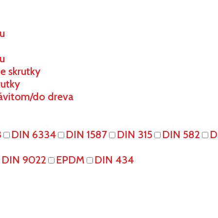
ou
u
e skrutky
rutky
ávitom/do dreva
3
DIN 6334
DIN 1587
DIN 315
DIN 582
D
DIN 9022
EPDM
DIN 434