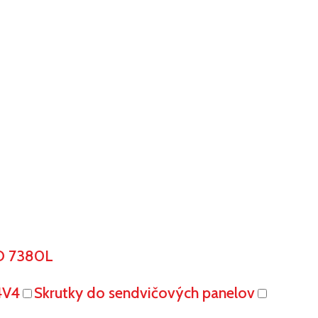
O 7380L
4V4
Skrutky do sendvičových panelov