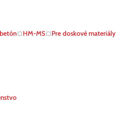
obetón
HM-MS
Pre doskové materiály
enstvo