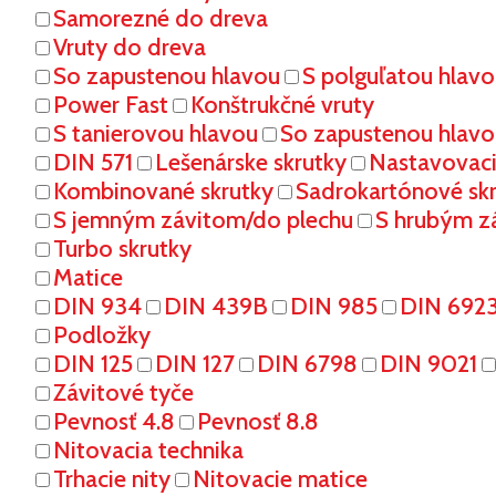
Samorezné do dreva
Vruty do dreva
So zapustenou hlavou
S polguľatou hlav
Power Fast
Konštrukčné vruty
S tanierovou hlavou
So zapustenou hlavo
DIN 571
Lešenárske skrutky
Nastavovaci
Kombinované skrutky
Sadrokartónové sk
S jemným závitom/do plechu
S hrubým z
Turbo skrutky
Matice
DIN 934
DIN 439B
DIN 985
DIN 692
Podložky
DIN 125
DIN 127
DIN 6798
DIN 9021
Závitové tyče
Pevnosť 4.8
Pevnosť 8.8
Nitovacia technika
Trhacie nity
Nitovacie matice