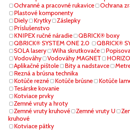
Ochranné a pracovné rukavice
Ochrana zr
Plastové komponenty
Diely
Krytky
Záslepky
Príslušenstvo
KNIPEX ručné náradie
QBRICK® boxy
QBRICK® SYSTEM ONE 2.0
QBRICK® S
SOLA lasery
Wiha skrutkovače
Popisov
Vodováhy
Vodováhy MAGNET
HORIZON
Aplikačné pištole
Bity a nadstavce
Metr
Rezná a brúsna technika
Kotúče rezné
Kotúče brúsne
Kotúče lam
Tesárske kovanie
Kotviace prvky
Zemné vruty a hroty
Zemné vruty kruhové
Zemné vruty U
Ze
kruhové
Kotviace pätky