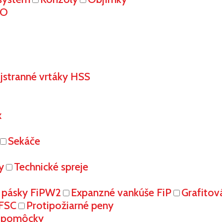
RO
stranné vrtáky HSS
x
Sekáče
y
Technické spreje
 pásky FiPW2
Expanzné vankúše FiP
Grafitov
FFSC
Protipožiarné peny
é pomôcky