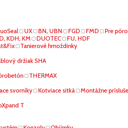
uoSeal
UX
BN, UBN
FGD
FMD
Pre pór
D, KDH, KM
DUOTEC
FU, HDF
st&Fix
Tanierové hmoždinky
áblový držiak SHA
órobetón
THERMAX
ace svorníky
Kotviace sitká
Montážne prísluš
oXpand T
systém
Konzoly
Objímky