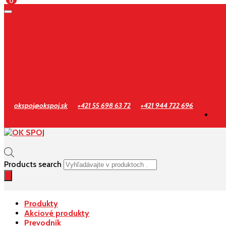
0
Prihlásenie
Registrácia
okspoj@okspoj.sk
+421 55 698 63 72
+421 944 722 696
Products search
Produkty
Akciové produkty
Prevodník