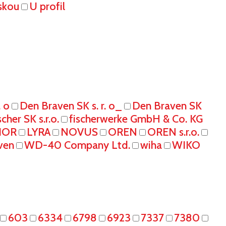
skou
U profil
. o
Den Braven SK s. r. o_
Den Braven SK
scher SK s.r.o.
fischerwerke GmbH & Co. KG
IOR
LYRA
NOVUS
OREN
OREN s.r.o.
ven
WD-40 Company Ltd.
wiha
WIKO
603
6334
6798
6923
7337
7380