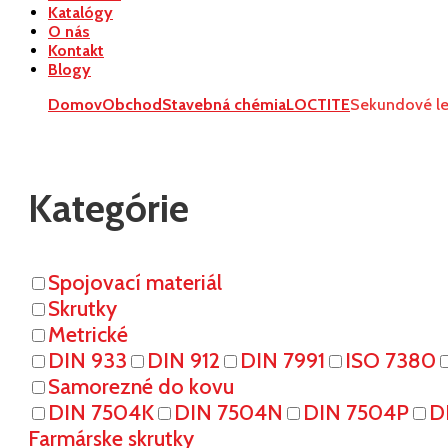
Katalógy
O nás
Kontakt
Blogy
Domov
Obchod
Stavebná chémia
LOCTITE
Sekundové le
Kategórie
Spojovací materiál
Skrutky
Metrické
DIN 933
DIN 912
DIN 7991
ISO 7380
Samorezné do kovu
DIN 7504K
DIN 7504N
DIN 7504P
D
Farmárske skrutky