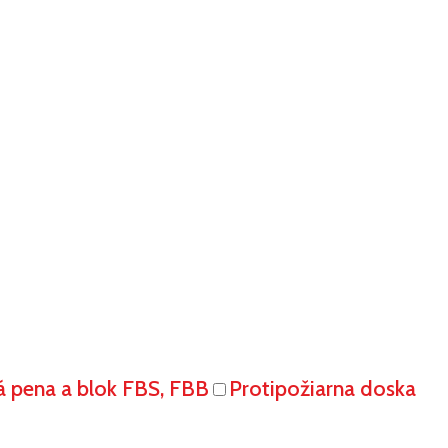
á pena a blok FBS, FBB
Protipožiarna doska