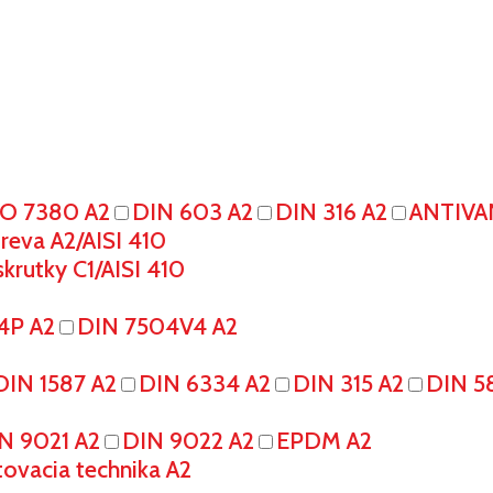
SO 7380 A2
DIN 603 A2
DIN 316 A2
ANTIVA
eva A2/AISI 410
krutky C1/AISI 410
4P A2
DIN 7504V4 A2
DIN 1587 A2
DIN 6334 A2
DIN 315 A2
DIN 5
N 9021 A2
DIN 9022 A2
EPDM A2
tovacia technika A2