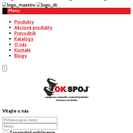
Menu
Produkty
Akciové produkty
Prevodník
Katalógy
O nás
Kontakt
Blogy
Vitajte u nás
Zapamätať prihlásenie