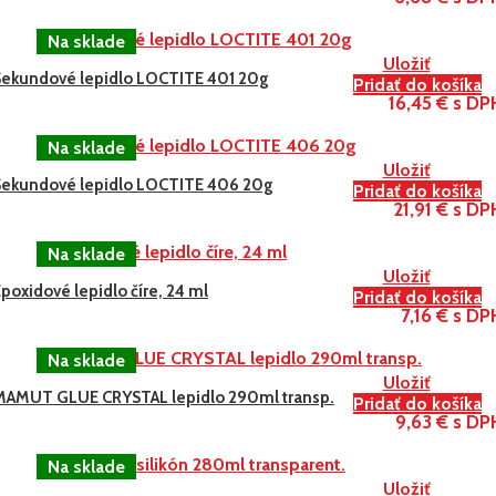
Uložiť
Sekundové lepidlo LOCTITE 401 20g
Pridať do košíka
16,45 € s DP
Uložiť
Sekundové lepidlo LOCTITE 406 20g
Pridať do košíka
21,91 € s DP
Uložiť
poxidové lepidlo číre, 24 ml
Pridať do košíka
7,16 € s DP
Uložiť
MAMUT GLUE CRYSTAL lepidlo 290ml transp.
Pridať do košíka
9,63 € s DP
Uložiť