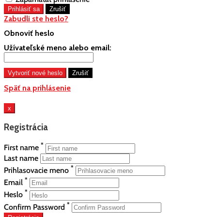
Zabudli ste heslo?
Obnoviť heslo
Užívateľské meno alebo email:
Späť na prihlásenie
x
Registrácia
*
First name
Last name
*
Prihlasovacie meno
*
Email
*
Heslo
*
Confirm Password