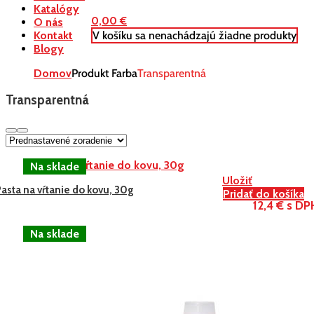
Katalógy
0,00
€
O nás
V košíku sa nenachádzajú žiadne produkty
Kontakt
Blogy
Domov
Produkt Farba
Transparentná
Transparentná
Uložiť
asta na vŕtanie do kovu, 30g
Pridať do košíka
12,4 € s DP