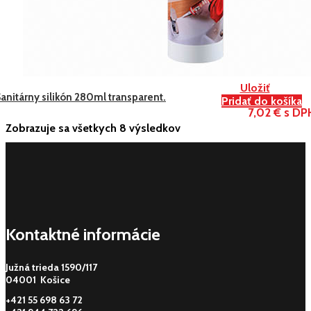
Uložiť
anitárny silikón 280ml transparent.
Pridať do košíka
7,02 € s DP
Zobrazuje sa všetkych 8 výsledkov
Kontaktné informácie
Južná trieda 1590/117
04001 Košice
+421 55 698 63 72