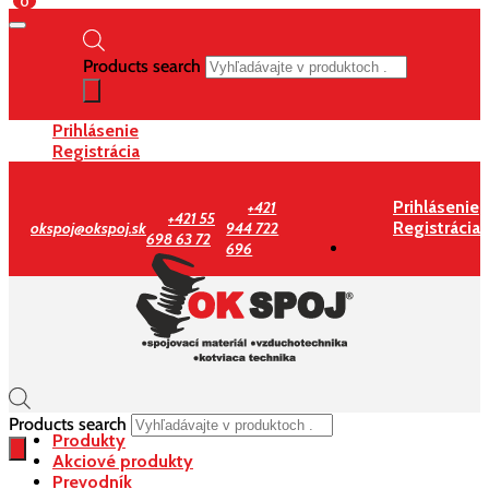
0
Products search
Prihlásenie
Registrácia
Prihlásenie
+421
+421 55
Registrácia
okspoj@okspoj.sk
944 722
698 63 72
696
Products search
Produkty
Akciové produkty
Prevodník