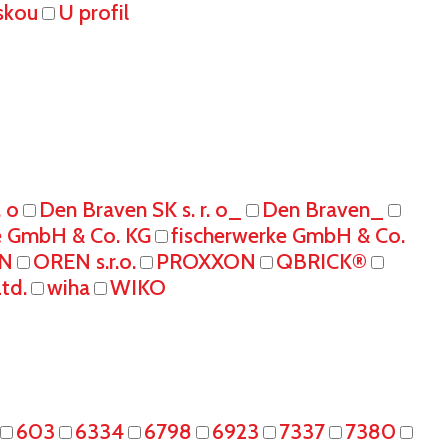
skou
U profil
. o
Den Braven SK s. r. o_
Den Braven_
e GmbH & Co. KG
fischerwerke GmbH & Co.
N
OREN s.r.o.
PROXXON
QBRICK®
td.
wiha
WIKO
603
6334
6798
6923
7337
7380