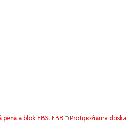
á pena a blok FBS, FBB
Protipožiarna doska