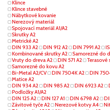
Klince
Klince stavebné
Nábytkové kovanie
Nerezový materiál
Spojovací materiál A1/A2
Skrutky A2
Metrické A2
DIN 933 A2
DIN 912 A2
DIN 7991 A2
I
Kombinované skrutky A2
Samorezné do dr
Vruty do dreva A2
DIN 571 A2
Terasové s
Samorezné do kovu A2
Bi-Metal A2/CV
DIN 7504K A2
DIN 750
Matice A2
DIN 934 A2
DIN 985 A2
DIN 6923 A2
Podložky A1/A2
DIN 125 A2
DIN 127 A1
DIN 6798 A2
DI
Závitové tyče A2
Nerezové kotvy A4
Ni