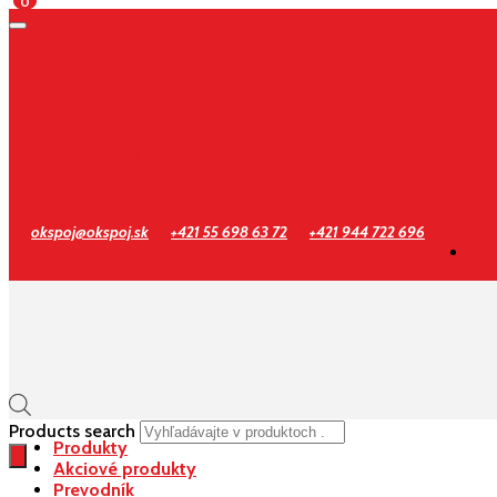
0
Prihlásenie
Registrácia
okspoj@okspoj.sk
+421 55 698 63 72
+421 944 722 696
Products search
Produkty
Akciové produkty
Prevodník