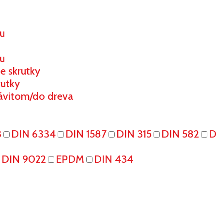
ou
u
e skrutky
rutky
ávitom/do dreva
3
DIN 6334
DIN 1587
DIN 315
DIN 582
D
DIN 9022
EPDM
DIN 434