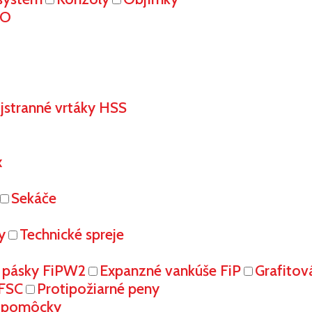
RO
stranné vrtáky HSS
x
Sekáče
y
Technické spreje
 pásky FiPW2
Expanzné vankúše FiP
Grafitov
FFSC
Protipožiarné peny
é pomôcky