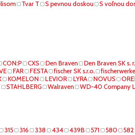
elisom
Tvar T
S pevnou doskou
S voľnou do
CON:P
CXS
Den Braven
Den Braven SK s. r
VE
FAR
FESTA
fischer SK s.r.o.
fischerwerk
X
KOMELON
LEVIOR
LYRA
NOVUS
ORE
C
STAHLBERG
Walraven
WD-40 Company L
315
316
338
434
439B
571
580
582