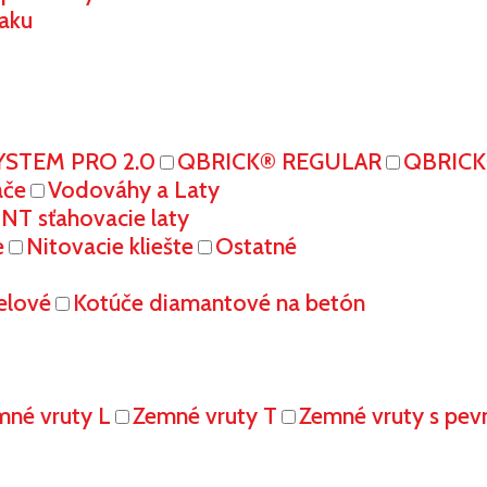
aku
YSTEM PRO 2.0
QBRICK® REGULAR
QBRIC
ače
Vodováhy a Laty
T sťahovacie laty
e
Nitovacie kliešte
Ostatné
elové
Kotúče diamantové na betón
mné vruty L
Zemné vruty T
Zemné vruty s pe