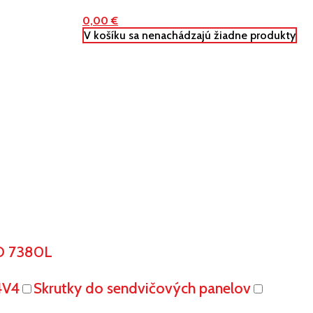
0,00
€
V košíku sa nenachádzajú žiadne produkty
O 7380L
4V4
Skrutky do sendvičových panelov