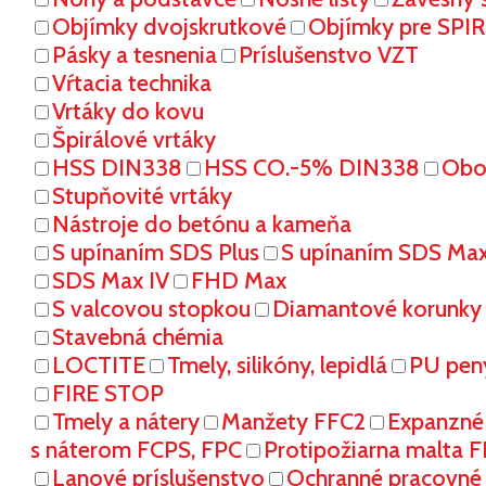
Objímky dvojskrutkové
Objímky pre SPI
Pásky a tesnenia
Príslušenstvo VZT
Vŕtacia technika
Vrtáky do kovu
Špirálové vrtáky
HSS DIN338
HSS CO.-5% DIN338
Oboj
Stupňovité vrtáky
Nástroje do betónu a kameňa
S upínaním SDS Plus
S upínaním SDS Ma
SDS Max IV
FHD Max
S valcovou stopkou
Diamantové korunky
Stavebná chémia
LOCTITE
Tmely, silikóny, lepidlá
PU pen
FIRE STOP
Tmely a nátery
Manžety FFC2
Expanzné
s náterom FCPS, FPC
Protipožiarna malta 
Lanové príslušenstvo
Ochranné pracovn