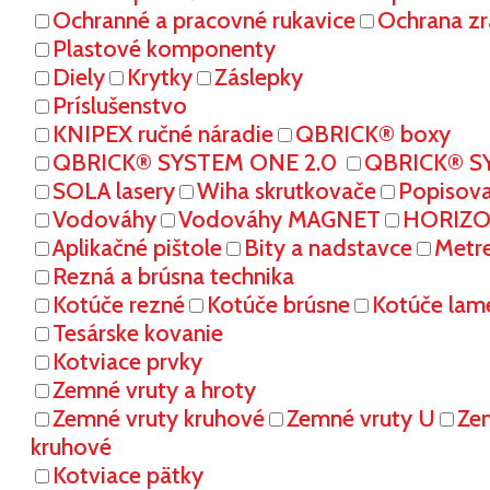
Ochranné a pracovné rukavice
Ochrana zr
Plastové komponenty
Diely
Krytky
Záslepky
Príslušenstvo
KNIPEX ručné náradie
QBRICK® boxy
QBRICK® SYSTEM ONE 2.0
QBRICK® S
SOLA lasery
Wiha skrutkovače
Popisov
Vodováhy
Vodováhy MAGNET
HORIZON
Aplikačné pištole
Bity a nadstavce
Metr
Rezná a brúsna technika
Kotúče rezné
Kotúče brúsne
Kotúče lam
Tesárske kovanie
Kotviace prvky
Zemné vruty a hroty
Zemné vruty kruhové
Zemné vruty U
Ze
kruhové
Kotviace pätky