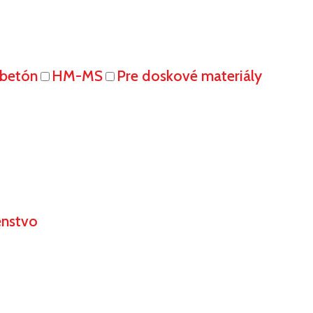
obetón
HM-MS
Pre doskové materiály
enstvo