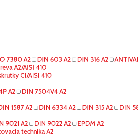
SO 7380 A2
DIN 603 A2
DIN 316 A2
ANTIVA
eva A2/AISI 410
krutky C1/AISI 410
4P A2
DIN 7504V4 A2
DIN 1587 A2
DIN 6334 A2
DIN 315 A2
DIN 5
N 9021 A2
DIN 9022 A2
EPDM A2
tovacia technika A2