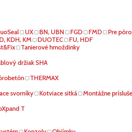
uoSeal
UX
BN, UBN
FGD
FMD
Pre pór
D, KDH, KM
DUOTEC
FU, HDF
st&Fix
Tanierové hmoždinky
áblový držiak SHA
órobetón
THERMAX
ace svorníky
Kotviace sitká
Montážne prísluš
oXpand T
systém
Konzoly
Objímky