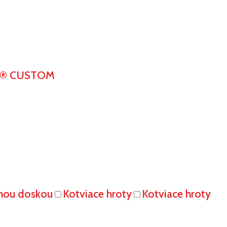
K® CUSTOM
vnou doskou
Kotviace hroty
Kotviace hroty