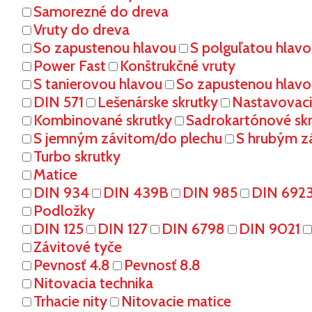
Samorezné do dreva
Vruty do dreva
So zapustenou hlavou
S polguľatou hlav
Power Fast
Konštrukčné vruty
S tanierovou hlavou
So zapustenou hlavo
DIN 571
Lešenárske skrutky
Nastavovaci
Kombinované skrutky
Sadrokartónové sk
S jemným závitom/do plechu
S hrubým z
Turbo skrutky
Matice
DIN 934
DIN 439B
DIN 985
DIN 692
Podložky
DIN 125
DIN 127
DIN 6798
DIN 9021
Závitové tyče
Pevnosť 4.8
Pevnosť 8.8
Nitovacia technika
Trhacie nity
Nitovacie matice