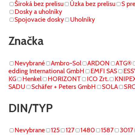
Široká bez prelisu
Úzka bez prelisu
S pr
Dosky a uholníky
Spojovacie dosky
Uholníky
Značka
Nevybrané
Ambro-Sol
ARDON
ATG®
edding International GmbH
EMFI SAS
ESS
KG
Henkel
HORIZONT
ICO Zrt.
KNIPE
SADU
Schäfer + Peters GmbH
SOLA
SR
DIN/TYP
Nevybrane
125
127
1480
1587
3017