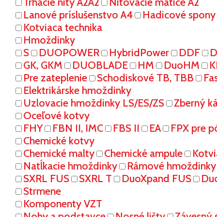
Trhacie nity A2A2
Nitovacie matice A2
Lanové príslušenstvo A4
Hadicové spony
Kotviaca technika
Hmoždinky
S
DUOPOWER
HybridPower
DDF
D
GK, GKM
DUOBLADE
HM
DuoHM
K
Pre zateplenie
Schodiskové TB, TBB
Fa
Elektrikárske hmoždinky
Uzlovacie hmoždinky LS/ES/ZS
Zberný k
Oceľové kotvy
FHY
FBN II, IMC
FBS II
EA
FPX pre p
Chemické kotvy
Chemické malty
Chemické ampule
Kotvi
Natĺkacie hmoždinky
Rámové hmoždinky
SXRL FUS
SXRL T
DuoXpand FUS
Du
Strmene
Komponenty VZT
Nohy a podstavce
Nosné lišty
Závesný 