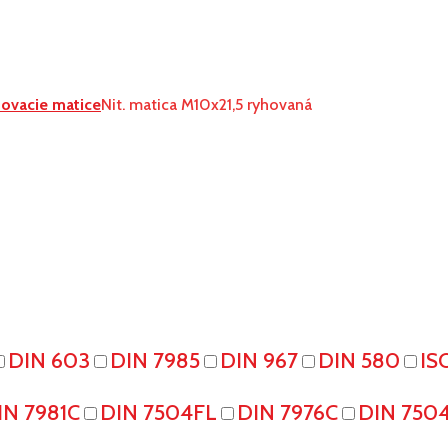
tovacie matice
Nit. matica M10x21,5 ryhovaná
DIN 603
DIN 7985
DIN 967
DIN 580
IS
IN 7981C
DIN 7504FL
DIN 7976C
DIN 750