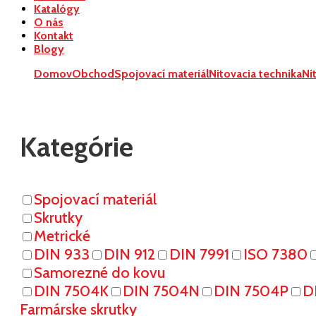
Katalógy
O nás
Kontakt
Blogy
Domov
Obchod
Spojovací materiál
Nitovacia technika
Ni
Kategórie
Spojovací materiál
Skrutky
Metrické
DIN 933
DIN 912
DIN 7991
ISO 7380
Samorezné do kovu
DIN 7504K
DIN 7504N
DIN 7504P
D
Farmárske skrutky