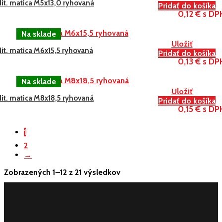
Nit. matica M5x13,0 ryhovaná
Pridať do košíka
0,12 € s DP
Uložiť
it. matica M6x15,5 ryhovaná
Pridať do košíka
0,13 € s DP
Uložiť
it. matica M8x18,5 ryhovaná
Pridať do košíka
0,15 € s DP
1
2
→
Zobrazených 1–12 z 21 výsledkov