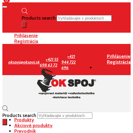
0
Products search
Prihlásenie
Registrácia
Prihlásenie
+421
+421 55
Registrácia
okspoj@okspoj.sk
944 722
698 63 72
696
Products search
Produkty
Akciové produkty
Prevodník