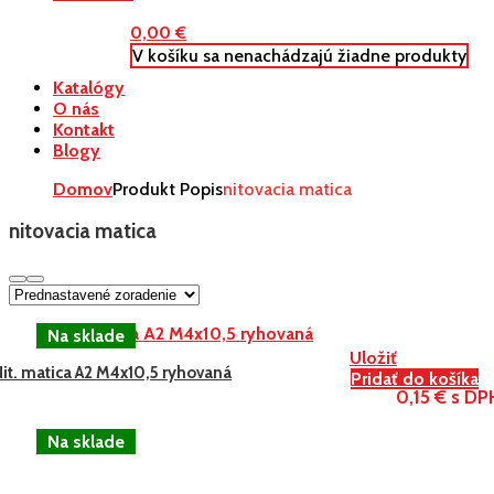
0,00
€
V košíku sa nenachádzajú žiadne produkty
Katalógy
O nás
Kontakt
Blogy
Domov
Produkt Popis
nitovacia matica
nitovacia matica
Uložiť
it. matica A2 M4x10,5 ryhovaná
Pridať do košíka
0,15 € s DP