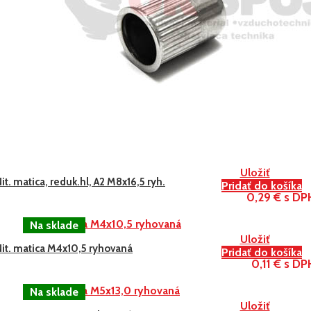
Uložiť
it. matica, reduk.hl, A2 M8x16,5 ryh.
Pridať do košíka
0,29 € s DP
Uložiť
Nit. matica M4x10,5 ryhovaná
Pridať do košíka
0,11 € s DP
Uložiť