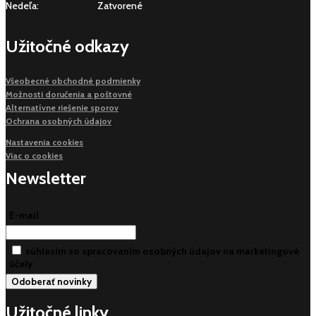
Nedeľa:
Zatvorené
Užitočné odkazy
Všeobecné obchodné podmienky
Možnosti doručenia a poštovné
Alternatívne riešenie sporov
Ochrana osobných údajov
Nastavenia cookies
Viac o cookies
Newsletter
E-mail
súhlasim so spracovaním osobných údajov na marketingové
účely
Užitočné linky