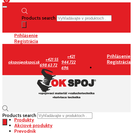
0
Products search
Prihlásenie
Registrácia
Prihlásenie
+421
+421 55
Registrácia
okspoj@okspoj.sk
944 722
698 63 72
696
Products search
Produkty
Akciové produkty
Prevodník