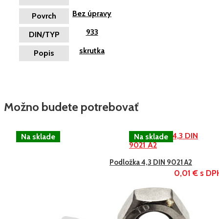
Bez úpravy
Povrch
933
DIN/TYP
skrutka
Popis
Možno budete potrebovať
Podložka 4,3 DIN 9021 A2
0,01 € s DP