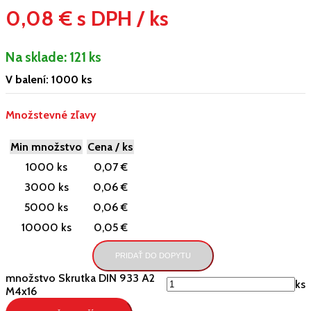
0,08 € s DPH / ks
Na sklade:
121 ks
V balení: 1000 ks
Množstevné zľavy
Min množstvo
Cena / ks
1000 ks
0,07 €
3000 ks
0,06 €
5000 ks
0,06 €
10000 ks
0,05 €
PRIDAŤ DO DOPYTU
množstvo Skrutka DIN 933 A2
ks
M4x16