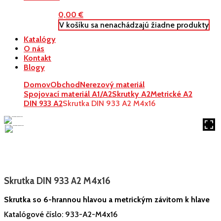
0,00
€
V košíku sa nenachádzajú žiadne produkty
Katalógy
O nás
Kontakt
Blogy
Domov
Obchod
Nerezový materiál
Spojovací materiál A1/A2
Skrutky A2
Metrické A2
DIN 933 A2
Skrutka DIN 933 A2 M4x16
Skrutka DIN 933 A2 M4x16
Skrutka so 6-hrannou hlavou a metrickým závitom k hlave
Katalógové číslo:
933-A2-M4x16