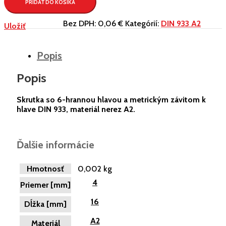
PRIDAŤ DO KOŠÍKA
Bez DPH:
0,06 €
Kategórií:
DIN 933 A2
Uložiť
Popis
Popis
Skrutka so 6-hrannou hlavou a metrickým závitom k
hlave DIN 933, materiál nerez A2.
Ďalšie informácie
Hmotnosť
0,002 kg
4
Priemer [mm]
16
Dĺžka [mm]
A2
Materiál