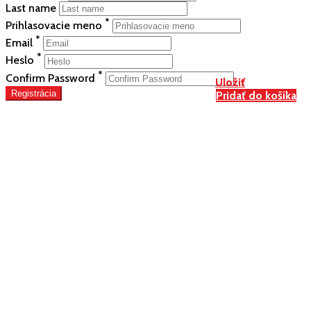
Last name
*
Prihlasovacie meno
*
Email
*
Heslo
*
Confirm Password
Uložiť
Uložiť
Uložiť
Registrácia
Pridať do košíka
Pridať do košíka
Pridať do košíka