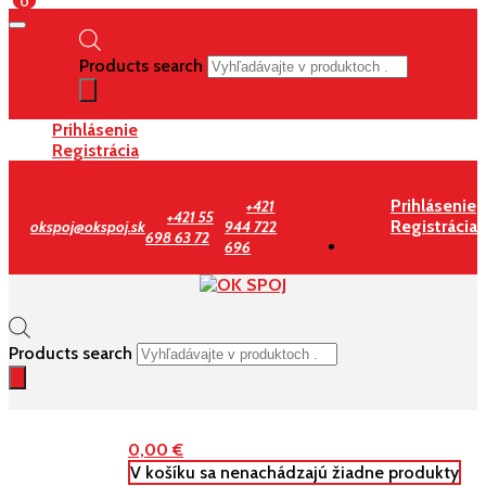
0
Products search
Prihlásenie
Registrácia
Prihlásenie
+421
+421 55
Registrácia
okspoj@okspoj.sk
944 722
698 63 72
696
Products search
0,00
€
V košíku sa nenachádzajú žiadne produkty