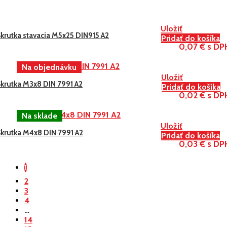
Uložiť
krutka stavacia M5x25 DIN915 A2
Pridať do košíka
0,07 € s DP
Uložiť
Skrutka M3x8 DIN 7991 A2
Pridať do košíka
0,02 € s DP
Uložiť
Skrutka M4x8 DIN 7991 A2
Pridať do košíka
0,03 € s DP
1
2
3
4
…
14