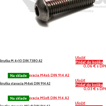
Uložiť
Skrutka M 4×10 DIN 7380 A2
Pridať do košíka
0,06 € s DP
Uložiť
krutka stavacia M4x6 DIN 914 A2
Pridať do košíka
0,03 € s DP
Uložiť