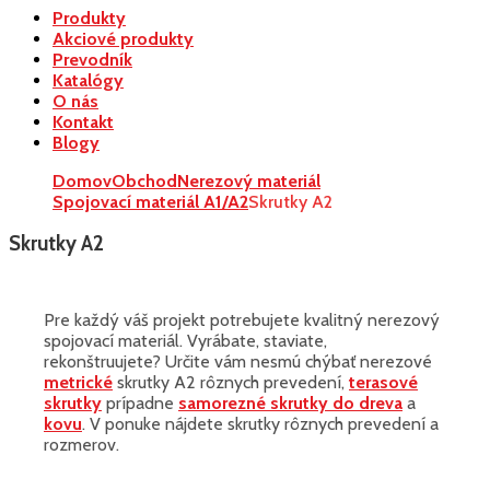
Produkty
Akciové produkty
Prevodník
Katalógy
O nás
Kontakt
Blogy
Domov
Obchod
Nerezový materiál
Spojovací materiál A1/A2
Skrutky A2
Skrutky A2
Pre každý váš projekt potrebujete kvalitný nerezový
spojovací materiál. Vyrábate, staviate,
rekonštruujete? Určite vám nesmú chýbať nerezové
metrické
skrutky A2 rôznych prevedení,
terasové
skrutky
prípadne
samorezné skrutky do dreva
a
kovu
. V ponuke nájdete skrutky rôznych prevedení a
rozmerov.