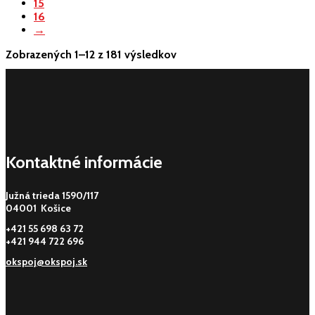
15
16
→
Zobrazených 1–12 z 181 výsledkov
Kontaktné informácie
Južná trieda 1590/117
04001 Košice
+421 55 698 63 72
+421 944 722 696
okspoj@okspoj.sk