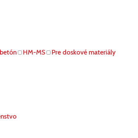
obetón
HM-MS
Pre doskové materiály
enstvo