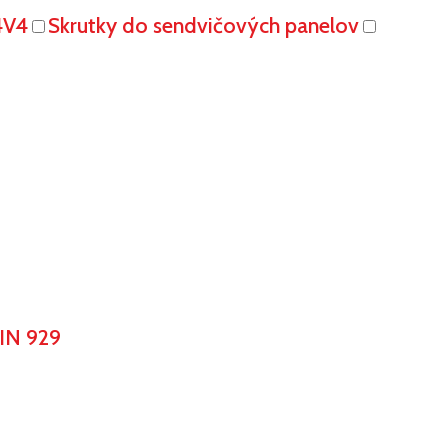
4V4
Skrutky do sendvičových panelov
IN 929