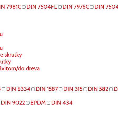
IN 7981C
DIN 7504FL
DIN 7976C
DIN 750
ou
u
e skrutky
rutky
ávitom/do dreva
3
DIN 6334
DIN 1587
DIN 315
DIN 582
D
DIN 9022
EPDM
DIN 434