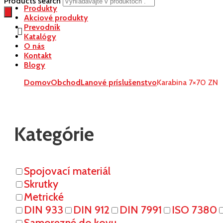
Products search
Produkty
Akciové produkty
Prevodník
Katalógy
O nás
Kontakt
Blogy
Domov
Obchod
Lanové príslušenstvo
Karabina 7×70 ZN
Kategórie
Spojovací materiál
Skrutky
Metrické
DIN 933
DIN 912
DIN 7991
ISO 7380
Samorezné do kovu