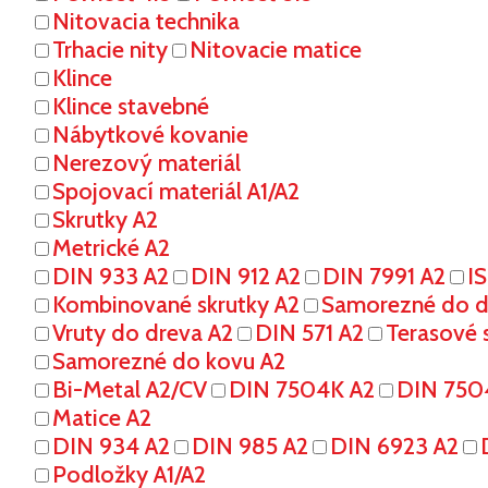
Nitovacia technika
Trhacie nity
Nitovacie matice
Klince
Klince stavebné
Nábytkové kovanie
Nerezový materiál
Spojovací materiál A1/A2
Skrutky A2
Metrické A2
DIN 933 A2
DIN 912 A2
DIN 7991 A2
I
Kombinované skrutky A2
Samorezné do dr
Vruty do dreva A2
DIN 571 A2
Terasové s
Samorezné do kovu A2
Bi-Metal A2/CV
DIN 7504K A2
DIN 750
Matice A2
DIN 934 A2
DIN 985 A2
DIN 6923 A2
Podložky A1/A2