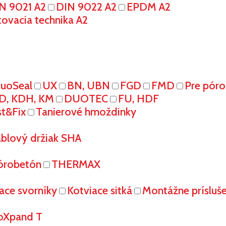
N 9021 A2
DIN 9022 A2
EPDM A2
tovacia technika A2
uoSeal
UX
BN, UBN
FGD
FMD
Pre pór
D, KDH, KM
DUOTEC
FU, HDF
st&Fix
Tanierové hmoždinky
áblový držiak SHA
órobetón
THERMAX
ace svorníky
Kotviace sitká
Montážne prísluš
oXpand T