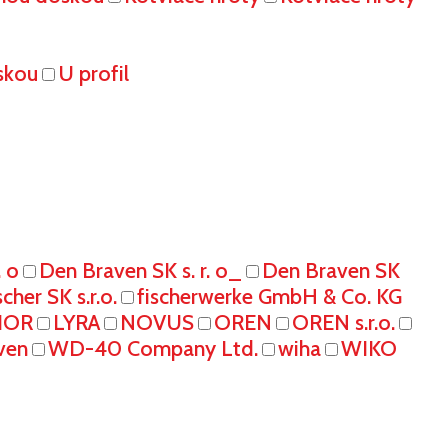
skou
U profil
. o
Den Braven SK s. r. o_
Den Braven SK
scher SK s.r.o.
fischerwerke GmbH & Co. KG
IOR
LYRA
NOVUS
OREN
OREN s.r.o.
ven
WD-40 Company Ltd.
wiha
WIKO