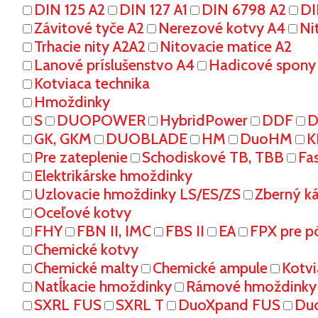
DIN 125 A2
DIN 127 A1
DIN 6798 A2
DI
Závitové tyče A2
Nerezové kotvy A4
Ni
Trhacie nity A2A2
Nitovacie matice A2
Lanové príslušenstvo A4
Hadicové spony
Kotviaca technika
Hmoždinky
S
DUOPOWER
HybridPower
DDF
D
GK, GKM
DUOBLADE
HM
DuoHM
K
Pre zateplenie
Schodiskové TB, TBB
Fa
Elektrikárske hmoždinky
Uzlovacie hmoždinky LS/ES/ZS
Zberný k
Oceľové kotvy
FHY
FBN II, IMC
FBS II
EA
FPX pre p
Chemické kotvy
Chemické malty
Chemické ampule
Kotvi
Natĺkacie hmoždinky
Rámové hmoždinky
SXRL FUS
SXRL T
DuoXpand FUS
Du