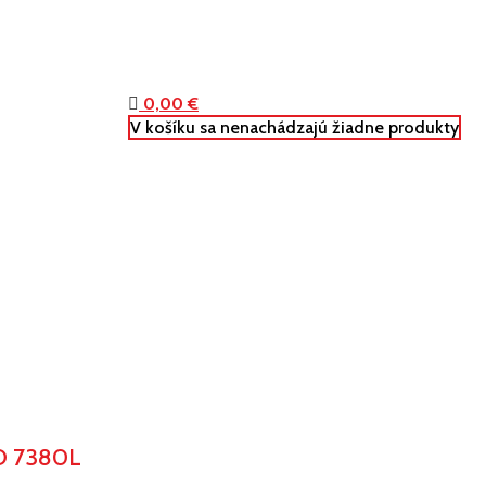
0,00
€
V košíku sa nenachádzajú žiadne produkty
O 7380L