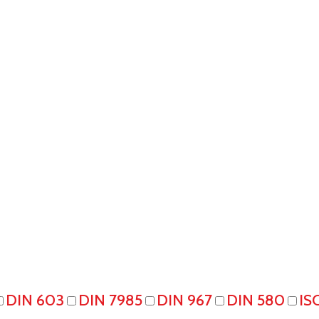
DIN 603
DIN 7985
DIN 967
DIN 580
IS