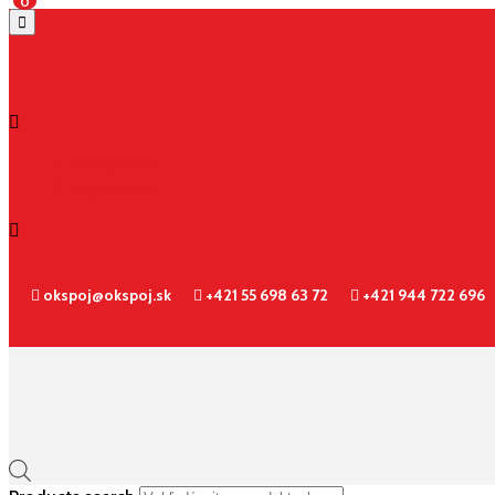
0
Prihlásenie
Registrácia
okspoj@okspoj.sk
+421 55 698 63 72
+421 944 722 696