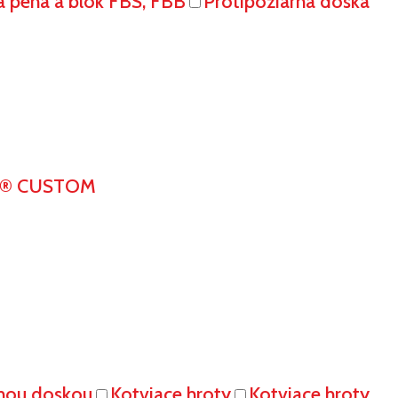
á pena a blok FBS, FBB
Protipožiarna doska
K® CUSTOM
vnou doskou
Kotviace hroty
Kotviace hroty