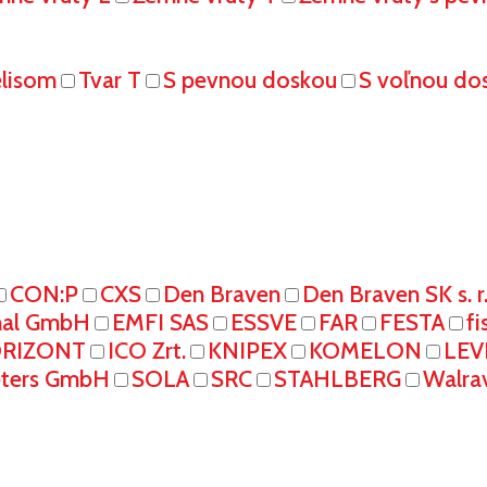
elisom
Tvar T
S pevnou doskou
S voľnou do
CON:P
CXS
Den Braven
Den Braven SK s. r
onal GmbH
EMFI SAS
ESSVE
FAR
FESTA
fi
RIZONT
ICO Zrt.
KNIPEX
KOMELON
LEV
eters GmbH
SOLA
SRC
STAHLBERG
Walra