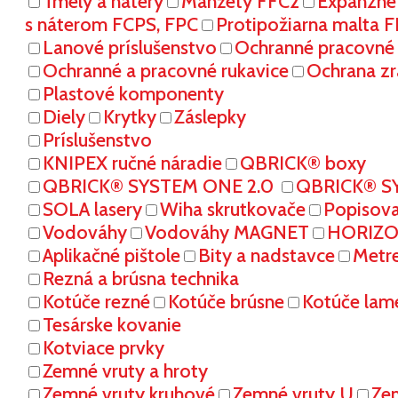
Tmely a nátery
Manžety FFC2
Expanzné
s náterom FCPS, FPC
Protipožiarna malta 
Lanové príslušenstvo
Ochranné pracovn
Ochranné a pracovné rukavice
Ochrana zr
Plastové komponenty
Diely
Krytky
Záslepky
Príslušenstvo
KNIPEX ručné náradie
QBRICK® boxy
QBRICK® SYSTEM ONE 2.0
QBRICK® S
SOLA lasery
Wiha skrutkovače
Popisov
Vodováhy
Vodováhy MAGNET
HORIZON
Aplikačné pištole
Bity a nadstavce
Metr
Rezná a brúsna technika
Kotúče rezné
Kotúče brúsne
Kotúče lam
Tesárske kovanie
Kotviace prvky
Zemné vruty a hroty
Zemné vruty kruhové
Zemné vruty U
Ze