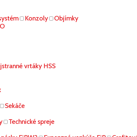
systém
Konzoly
Objímky
RO
stranné vrtáky HSS
x
Sekáče
y
Technické spreje