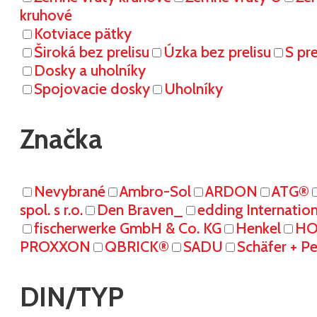
kruhové
Kotviace pätky
Široká bez prelisu
Úzka bez prelisu
S pr
Dosky a uholníky
Spojovacie dosky
Uholníky
Značka
Nevybrané
Ambro-Sol
ARDON
ATG®
spol. s r.o.
Den Braven_
edding Internati
fischerwerke GmbH & Co. KG
Henkel
HO
PROXXON
QBRICK®
SADU
Schäfer + P
DIN/TYP