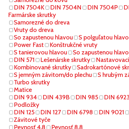
DIN 7504K
DIN 7504N
DIN 7504P
D
Farmárske skrutky
Samorezné do dreva
Vruty do dreva
So zapustenou hlavou
S polguľatou hlav
Power Fast
Konštrukčné vruty
S tanierovou hlavou
So zapustenou hlavo
DIN 571
Lešenárske skrutky
Nastavovaci
Kombinované skrutky
Sadrokartónové sk
S jemným závitom/do plechu
S hrubým z
Turbo skrutky
Matice
DIN 934
DIN 439B
DIN 985
DIN 692
Podložky
DIN 125
DIN 127
DIN 6798
DIN 9021
Závitové tyče
Pevnosť 4.8
Pevnosť 8.8