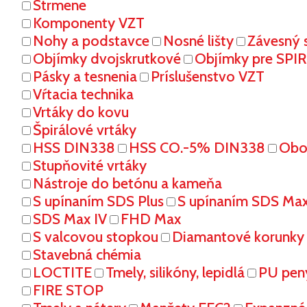
Strmene
Komponenty VZT
Nohy a podstavce
Nosné lišty
Závesný 
Objímky dvojskrutkové
Objímky pre SPI
Pásky a tesnenia
Príslušenstvo VZT
Vŕtacia technika
Vrtáky do kovu
Špirálové vrtáky
HSS DIN338
HSS CO.-5% DIN338
Oboj
Stupňovité vrtáky
Nástroje do betónu a kameňa
S upínaním SDS Plus
S upínaním SDS Ma
SDS Max IV
FHD Max
S valcovou stopkou
Diamantové korunky
Stavebná chémia
LOCTITE
Tmely, silikóny, lepidlá
PU pen
FIRE STOP