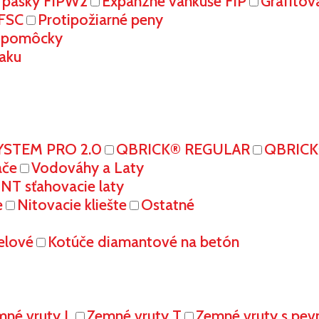
 pásky FiPW2
Expanzné vankúše FiP
Grafitov
FFSC
Protipožiarné peny
é pomôcky
aku
YSTEM PRO 2.0
QBRICK® REGULAR
QBRIC
ače
Vodováhy a Laty
T sťahovacie laty
e
Nitovacie kliešte
Ostatné
elové
Kotúče diamantové na betón
mné vruty L
Zemné vruty T
Zemné vruty s pe