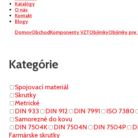
Katalógy
O nás
Kontakt
Blogy
Domov
Obchod
Komponenty VZT
Objímky
Objímky pre
Kategórie
Spojovací materiál
Skrutky
Metrické
DIN 933
DIN 912
DIN 7991
ISO 7380
Samorezné do kovu
DIN 7504K
DIN 7504N
DIN 7504P
D
Farmárske skrutky