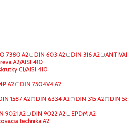
SO 7380 A2
DIN 603 A2
DIN 316 A2
ANTIVA
eva A2/AISI 410
krutky C1/AISI 410
4P A2
DIN 7504V4 A2
DIN 1587 A2
DIN 6334 A2
DIN 315 A2
DIN 5
N 9021 A2
DIN 9022 A2
EPDM A2
tovacia technika A2