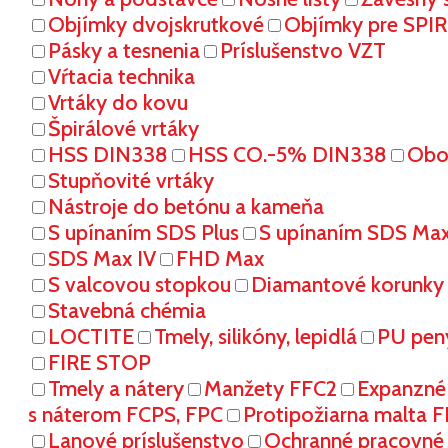
Objímky dvojskrutkové
Objímky pre SPI
Pásky a tesnenia
Príslušenstvo VZT
Vŕtacia technika
Vrtáky do kovu
Špirálové vrtáky
HSS DIN338
HSS CO.-5% DIN338
Oboj
Stupňovité vrtáky
Nástroje do betónu a kameňa
S upínaním SDS Plus
S upínaním SDS Ma
SDS Max IV
FHD Max
S valcovou stopkou
Diamantové korunky
Stavebná chémia
LOCTITE
Tmely, silikóny, lepidlá
PU pen
FIRE STOP
Tmely a nátery
Manžety FFC2
Expanzné
s náterom FCPS, FPC
Protipožiarna malta 
Lanové príslušenstvo
Ochranné pracovn