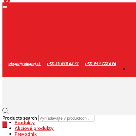
0
Prihlásenie
Registrácia
okspoj@okspoj.sk
+421 55 698 63 72
+421 944 722 696
Products search
Produkty
Akciové produkty
Prevodník