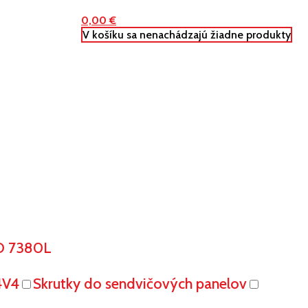
0,00
€
V košíku sa nenachádzajú žiadne produkty
O 7380L
4V4
Skrutky do sendvičových panelov