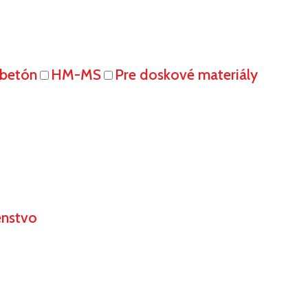
obetón
HM-MS
Pre doskové materiály
enstvo