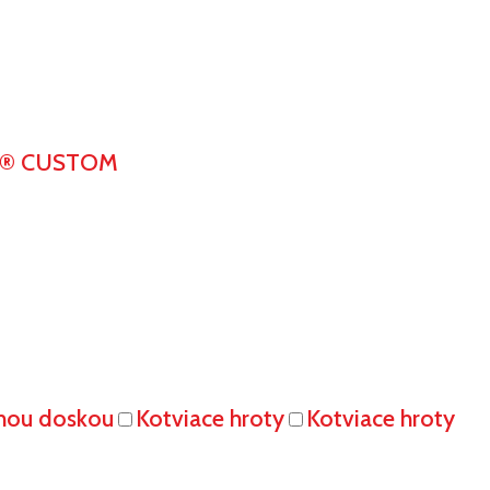
K® CUSTOM
vnou doskou
Kotviace hroty
Kotviace hroty