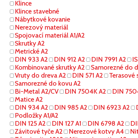
Klince
Klince stavebné
Nábytkové kovanie
Nerezový materiál
Spojovací materiál A1/A2
Skrutky A2
Metrické A2
DIN 933 A2
DIN 912 A2
DIN 7991 A2
I
Kombinované skrutky A2
Samorezné do dr
Vruty do dreva A2
DIN 571 A2
Terasové s
Samorezné do kovu A2
Bi-Metal A2/CV
DIN 7504K A2
DIN 750
Matice A2
DIN 934 A2
DIN 985 A2
DIN 6923 A2
Podložky A1/A2
DIN 125 A2
DIN 127 A1
DIN 6798 A2
DI
Závitové tyče A2
Nerezové kotvy A4
Ni