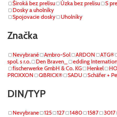
Široká bez prelisu
Úzka bez prelisu
S pr
Dosky a uholníky
Spojovacie dosky
Uholníky
Značka
Nevybrané
Ambro-Sol
ARDON
ATG®
spol. s r.o.
Den Braven_
edding Internati
fischerwerke GmbH & Co. KG
Henkel
HO
PROXXON
QBRICK®
SADU
Schäfer + P
DIN/TYP
Nevybrane
125
127
1480
1587
3017