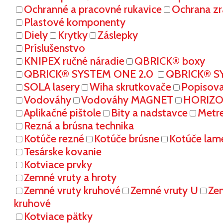
Ochranné a pracovné rukavice
Ochrana zr
Plastové komponenty
Diely
Krytky
Záslepky
Príslušenstvo
KNIPEX ručné náradie
QBRICK® boxy
QBRICK® SYSTEM ONE 2.0
QBRICK® S
SOLA lasery
Wiha skrutkovače
Popisov
Vodováhy
Vodováhy MAGNET
HORIZON
Aplikačné pištole
Bity a nadstavce
Metr
Rezná a brúsna technika
Kotúče rezné
Kotúče brúsne
Kotúče lam
Tesárske kovanie
Kotviace prvky
Zemné vruty a hroty
Zemné vruty kruhové
Zemné vruty U
Ze
kruhové
Kotviace pätky