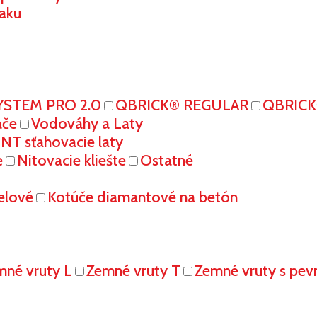
aku
YSTEM PRO 2.0
QBRICK® REGULAR
QBRIC
ače
Vodováhy a Laty
T sťahovacie laty
e
Nitovacie kliešte
Ostatné
elové
Kotúče diamantové na betón
mné vruty L
Zemné vruty T
Zemné vruty s pe