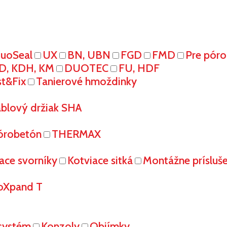
uoSeal
UX
BN, UBN
FGD
FMD
Pre pór
D, KDH, KM
DUOTEC
FU, HDF
st&Fix
Tanierové hmoždinky
áblový držiak SHA
órobetón
THERMAX
ace svorníky
Kotviace sitká
Montážne prísluš
oXpand T
systém
Konzoly
Objímky