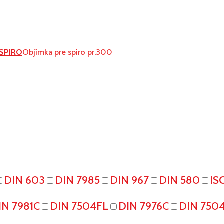
 SPIRO
Objímka pre spiro pr.300
DIN 603
DIN 7985
DIN 967
DIN 580
IS
IN 7981C
DIN 7504FL
DIN 7976C
DIN 750