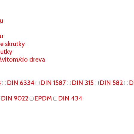
ou
u
e skrutky
rutky
ávitom/do dreva
3
DIN 6334
DIN 1587
DIN 315
DIN 582
D
DIN 9022
EPDM
DIN 434