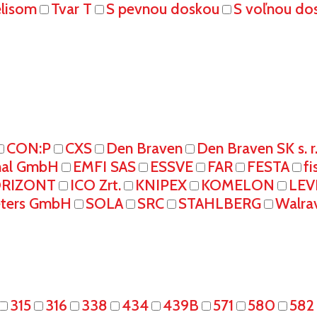
elisom
Tvar T
S pevnou doskou
S voľnou do
CON:P
CXS
Den Braven
Den Braven SK s. r
onal GmbH
EMFI SAS
ESSVE
FAR
FESTA
fi
RIZONT
ICO Zrt.
KNIPEX
KOMELON
LEV
eters GmbH
SOLA
SRC
STAHLBERG
Walra
315
316
338
434
439B
571
580
582