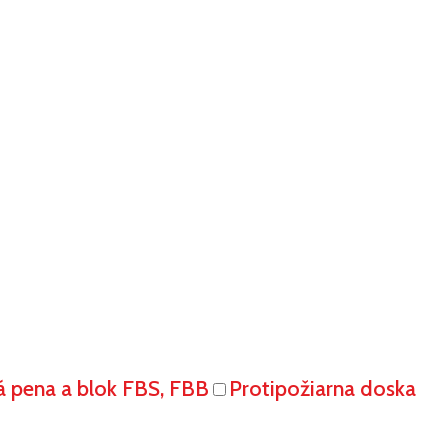
á pena a blok FBS, FBB
Protipožiarna doska