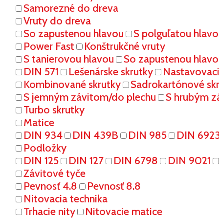
Samorezné do dreva
Vruty do dreva
So zapustenou hlavou
S polguľatou hlav
Power Fast
Konštrukčné vruty
S tanierovou hlavou
So zapustenou hlavo
DIN 571
Lešenárske skrutky
Nastavovaci
Kombinované skrutky
Sadrokartónové sk
S jemným závitom/do plechu
S hrubým z
Turbo skrutky
Matice
DIN 934
DIN 439B
DIN 985
DIN 692
Podložky
DIN 125
DIN 127
DIN 6798
DIN 9021
Závitové tyče
Pevnosť 4.8
Pevnosť 8.8
Nitovacia technika
Trhacie nity
Nitovacie matice