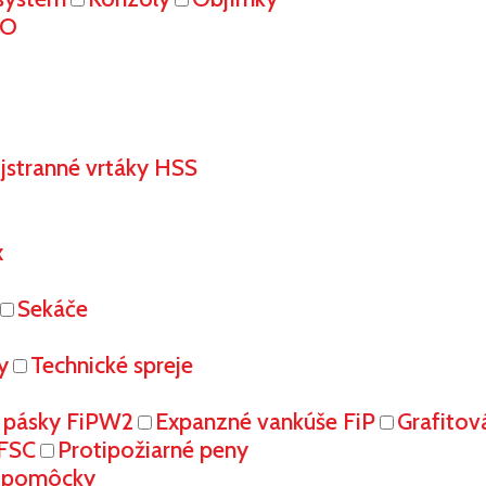
RO
stranné vrtáky HSS
x
Sekáče
y
Technické spreje
 pásky FiPW2
Expanzné vankúše FiP
Grafitov
FFSC
Protipožiarné peny
é pomôcky