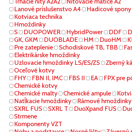
Trhacie nity A2A2
Nitovacie matice A2
Lanové príslušenstvo A4
Hadicové spony
Kotviaca technika
Hmoždinky
S
DUOPOWER
HybridPower
DDF
D
GK, GKM
DUOBLADE
HM
DuoHM
K
Pre zateplenie
Schodiskové TB, TBB
Fa
Elektrikárske hmoždinky
Uzlovacie hmoždinky LS/ES/ZS
Zberný k
Oceľové kotvy
FHY
FBN II, IMC
FBS II
EA
FPX pre p
Chemické kotvy
Chemické malty
Chemické ampule
Kotvi
Natĺkacie hmoždinky
Rámové hmoždinky
SXRL FUS
SXRL T
DuoXpand FUS
Du
Strmene
Komponenty VZT
Nohy a podstavce
Nosné lišty
Závesný 