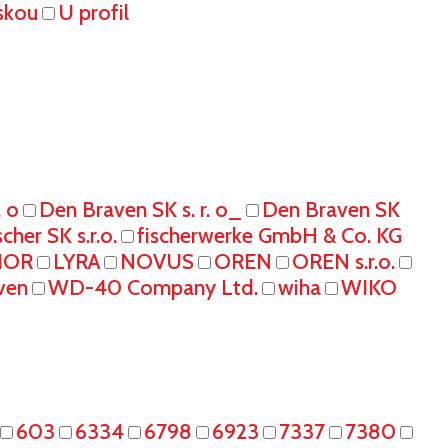
skou
U profil
. o
Den Braven SK s. r. o_
Den Braven SK
scher SK s.r.o.
fischerwerke GmbH & Co. KG
IOR
LYRA
NOVUS
OREN
OREN s.r.o.
ven
WD-40 Company Ltd.
wiha
WIKO
603
6334
6798
6923
7337
7380