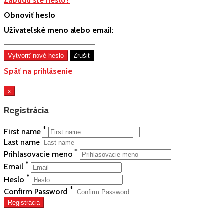
Zabudli ste heslo?
Obnoviť heslo
Užívateľské meno alebo email:
Späť na prihlásenie
x
Registrácia
*
First name
Last name
*
Prihlasovacie meno
*
Email
*
Heslo
*
Confirm Password
Registrácia