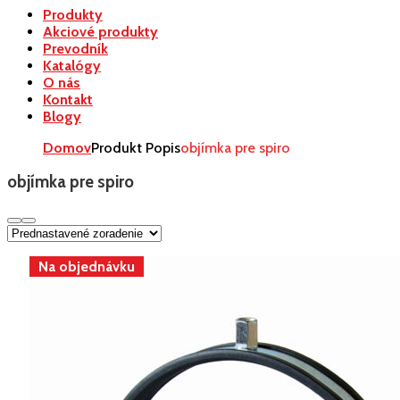
Produkty
Akciové produkty
Prevodník
Katalógy
O nás
Kontakt
Blogy
Domov
Produkt Popis
objímka pre spiro
objímka pre spiro