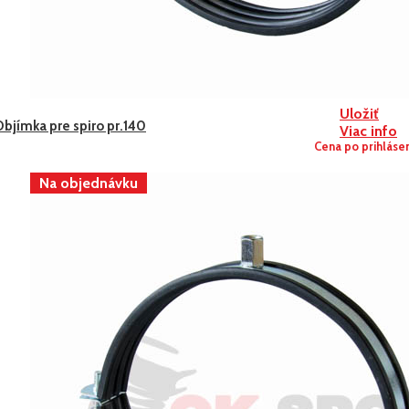
Uložiť
bjímka pre spiro pr.140
Viac info
Cena po prihláse