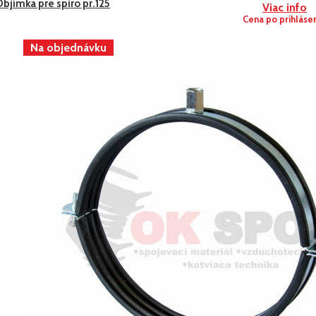
bjímka pre spiro pr.125
Viac info
Cena po prihláse