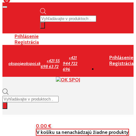
0
Products
search
Prihlásenie
Registrácia
Prihlásenie
+421
+421 55
Registrácia
okspoj@okspoj.sk
944 722
698 63 72
696
Products
search
0,00
€
V košíku sa nenachádzajú žiadne produkty