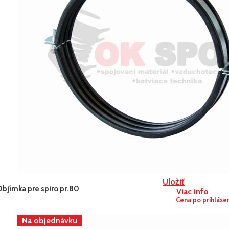
Uložiť
Objímka pre spiro pr.80
Viac info
Cena po prihláse