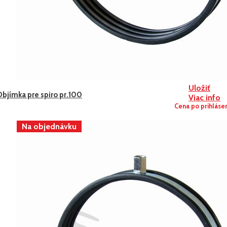
Uložiť
Objímka pre spiro pr.100
Viac info
Cena po prihláse