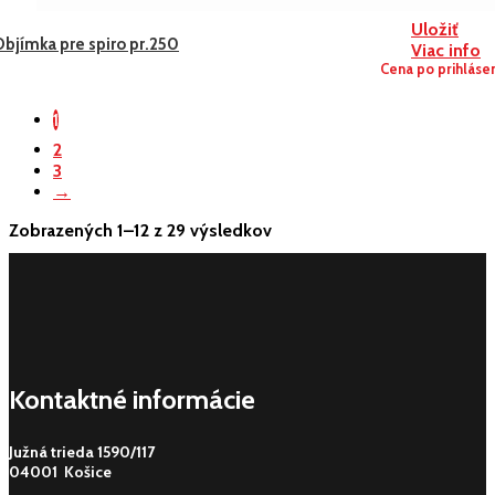
Uložiť
Objímka pre spiro pr.250
Viac info
Cena po prihláse
1
2
3
→
Zobrazených 1–12 z 29 výsledkov
Kontaktné informácie
Južná trieda 1590/117
04001 Košice