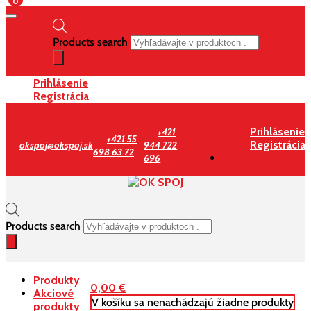
0
Products search
Prihlásenie
Registrácia
Prihlásenie
+421
+421 55
Registrácia
okspoj@okspoj.sk
944 722
698 63 72
696
Products search
Produkty
0,00
€
Akciové
V košíku sa nenachádzajú žiadne produkty
produkty