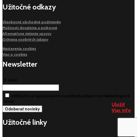
Užitočné odkazy
Všeobecné obchodné podmienky
Možnosti doručenia a poštovné
Alternatívne riešenie sporov
Ochrana osobných údajov
Nastavenia cookies
Viac o cookies
Newsletter
E-mail
súhlasim so spracovaním osobných údajov na marketingové
účely
Uložiť
Uložiť
Viac info
Viac info
Užitočné linky