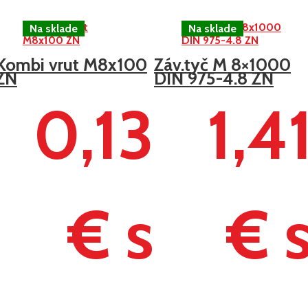
Kombi vrut M8x100
Záv.tyč M 8×1000
ZN
DIN 975-4.8 ZN
0,13
1,4
€ s
€ 