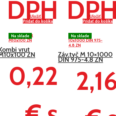
DPH
DP
Uložiť
Uložiť
Pridať do košíka
Pridať do košíka
Kombi vrut
Záv.tyč M 10×1000
M10x100 ZN
DIN 975-4.8 ZN
0,22
2,1
€ s