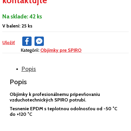
kontaktujte
Na sklade:
42 ks
V balení: 25 ks
Facebook
Facebook
Uložiť
Messenger
Kategórií:
Objímky pre SPIRO
Popis
Popis
Objímky k profesionálnemu pripevňovaniu
vzduchotechnických SPIRO potrubí.
Tesnenie EPDM s teplotnou odolnosťou od -50 °C
do +120 °C