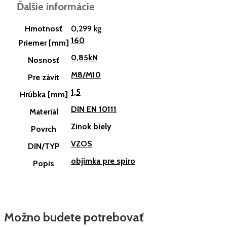
Ďalšie informácie
Hmotnosť
0,299 kg
160
Priemer [mm]
0,85kN
Nosnosť
M8/M10
Pre závit
1,5
Hrúbka [mm]
DIN EN 10111
Materiál
Zinok biely
Povrch
VZOS
DIN/TYP
objímka pre spiro
Popis
Možno budete potrebovať