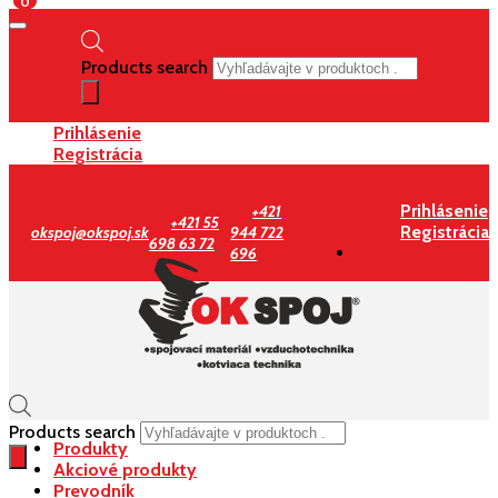
0
Products search
Prihlásenie
Registrácia
Prihlásenie
+421
+421 55
Registrácia
okspoj@okspoj.sk
944 722
698 63 72
696
Products search
Produkty
Akciové produkty
Prevodník