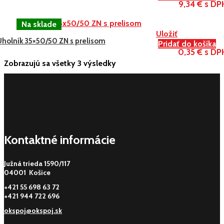
9,34 € s DP
Uložiť
Uholník 35×50/50 ZN s prelisom
Pridať do košíka
0,35 € s DP
Zobrazujú sa všetky 3 výsledky
Kontaktné informácie
Južná trieda 1590/117
04001 Košice
+421 55 698 63 72
+421 944 722 696
okspoj@okspoj.sk