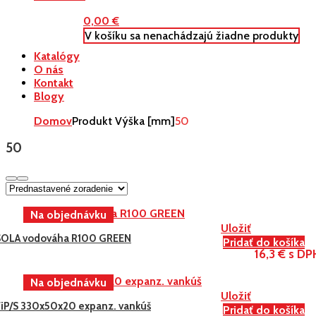
0,00
€
V košíku sa nenachádzajú žiadne produkty
Katalógy
O nás
Kontakt
Blogy
Domov
Produkt Výška [mm]
50
50
Uložiť
SOLA vodováha R100 GREEN
Pridať do košíka
16,3 € s DP
Uložiť
FiP/S 330x50x20 expanz. vankúš
Pridať do košíka