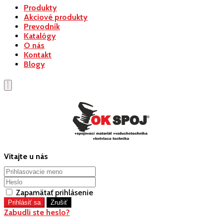
Produkty
Akciové produkty
Prevodník
Katalógy
O nás
Kontakt
Blogy
Vitajte u nás
Zapamätať prihlásenie
Zabudli ste heslo?