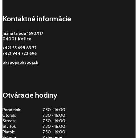
Kontaktné informácie
Južná trieda 1590/117
04001 Košice
+421 55 698 63 72
+421 944 722 696
okspoj@okspoj.sk
Otváracie hodiny
Pondelok:
7:30 - 16:00
Utorok:
7:30 - 16:00
Streda:
7:30 - 16:00
Štvrtok:
7:30 - 16:00
Piatok:
7:30 - 16:00
Sobota:
Zatvorené