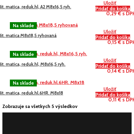
Uložiť
it. matica, reduk.hl, A2 M8x16,5 ryh.
Pridať do košíka
0,29 € s DP
Uložiť
it. matica M8x18,5 ryhovaná
Pridať do košíka
0,15 € s DP
Uložiť
it. matica, reduk.hl, M8x16,5 ryh.
Pridať do košíka
0,14 € s DP
Uložiť
it. matica, reduk.hl.6HR. M8x18
Pridať do košíka
0,11 € s DP
Zobrazuje sa všetkych 5 výsledkov