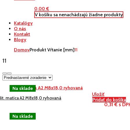
0,00
€
V košíku sa nenachádzajú žiadne produkty
Katalógy
O nás
Kontakt
Blogy
Domov
Produkt Vŕtanie [mm]
11
11
Uložiť
Nit. matica A2 M8x18,0 ryhovaná
Pridať do košíka
0,31 € s DP