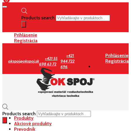
0
Products search
Prihlásenie
Registrácia
Prihlásenie
+421
+421 55
Registrácia
okspoj@okspoj.sk
944 722
698 63 72
696
Products search
Produkty
Akciové produkty
Prevodník