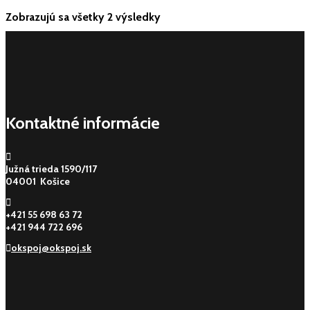
Zobrazujú sa všetky 2 výsledky
Kontaktné informácie
Južná trieda 1590/117
04001 Košice
+421 55 698 63 72
+421 944 722 696
okspoj@okspoj.sk