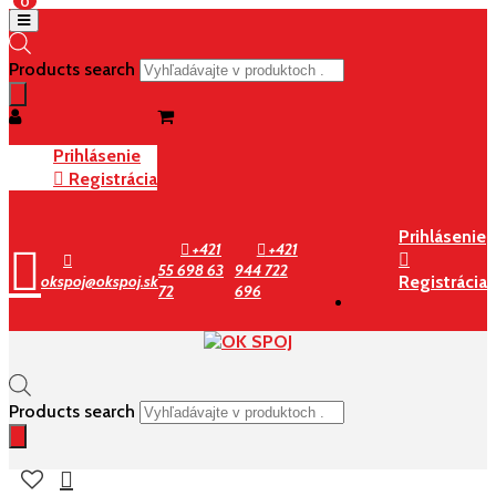
0
Products search
Prihlásenie
Registrácia
Prihlásenie
+421
+421
55 698 63
944 722
okspoj@okspoj.sk
Registrácia
72
696
Products search