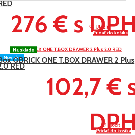
RED
276 € s DP
Uložiť
Pridať do košíka
Novinka
Box QBRICK ONE T.BOX DRAWER 2 Plus
2.0 RED
102,7 € 
DP
Uložiť
Pridať do košíka