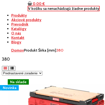
0,00
€
V košíku sa nenachádzajú žiadne produkty
Produkty
Akciové produkty
Prevodník
Katalógy
O nás
Kontakt
Blogy
Domov
Produkt Šírka [mm]
380
380
Novinka