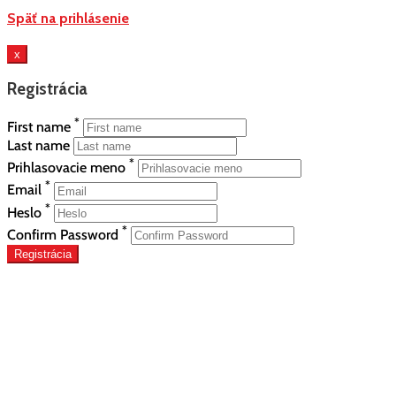
Späť na prihlásenie
x
Registrácia
*
First name
Last name
*
Prihlasovacie meno
*
Email
*
Heslo
*
Confirm Password
Registrácia