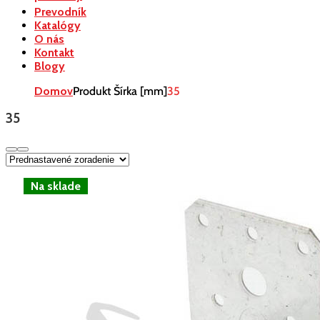
Prevodník
Katalógy
O nás
Kontakt
Blogy
Domov
Produkt Šírka [mm]
35
35