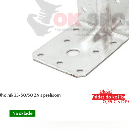
Uložiť
Uholník 35×50/50 ZN s prelisom
Pridať do košíka
0,35 € s DP