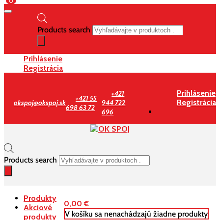
0
Products search
Prihlásenie
Registrácia
Prihlásenie
+421
+421 55
Registrácia
okspoj@okspoj.sk
944 722
698 63 72
696
Products search
Produkty
0,00
€
Akciové
V košíku sa nenachádzajú žiadne produkty
produkty