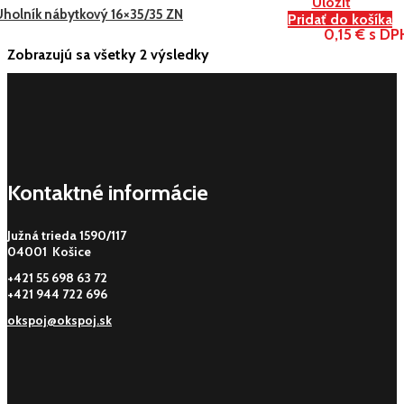
Uložiť
Uholník nábytkový 16×35/35 ZN
Pridať do košíka
0,15 € s DP
Zobrazujú sa všetky 2 výsledky
Kontaktné informácie
Južná trieda 1590/117
04001 Košice
+421 55 698 63 72
+421 944 722 696
okspoj@okspoj.sk