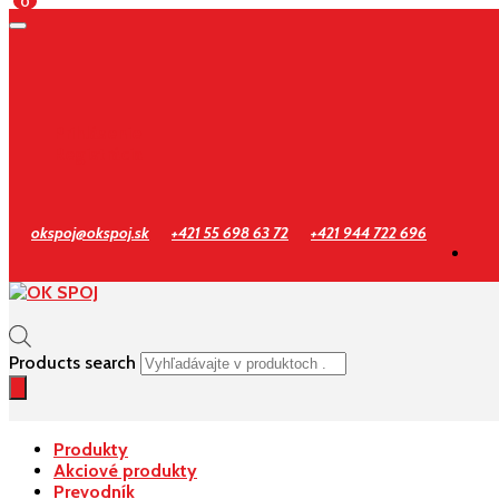
0
Prihlásenie
Registrácia
okspoj@okspoj.sk
+421 55 698 63 72
+421 944 722 696
Products search
Produkty
Akciové produkty
Prevodník