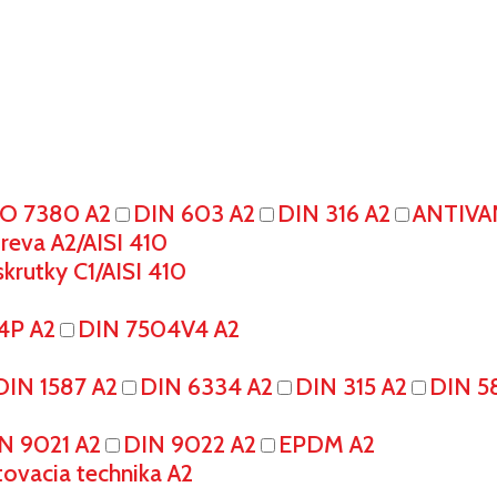
SO 7380 A2
DIN 603 A2
DIN 316 A2
ANTIVA
eva A2/AISI 410
krutky C1/AISI 410
4P A2
DIN 7504V4 A2
DIN 1587 A2
DIN 6334 A2
DIN 315 A2
DIN 5
N 9021 A2
DIN 9022 A2
EPDM A2
tovacia technika A2