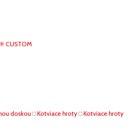
K® CUSTOM
vnou doskou
Kotviace hroty
Kotviace hroty