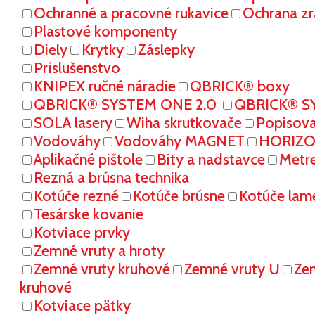
Ochranné a pracovné rukavice
Ochrana zr
Plastové komponenty
Diely
Krytky
Záslepky
Príslušenstvo
KNIPEX ručné náradie
QBRICK® boxy
QBRICK® SYSTEM ONE 2.0
QBRICK® S
SOLA lasery
Wiha skrutkovače
Popisov
Vodováhy
Vodováhy MAGNET
HORIZON
Aplikačné pištole
Bity a nadstavce
Metr
Rezná a brúsna technika
Kotúče rezné
Kotúče brúsne
Kotúče lam
Tesárske kovanie
Kotviace prvky
Zemné vruty a hroty
Zemné vruty kruhové
Zemné vruty U
Ze
kruhové
Kotviace pätky