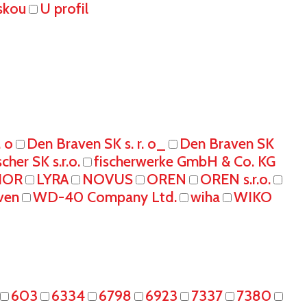
skou
U profil
. o
Den Braven SK s. r. o_
Den Braven SK
scher SK s.r.o.
fischerwerke GmbH & Co. KG
IOR
LYRA
NOVUS
OREN
OREN s.r.o.
ven
WD-40 Company Ltd.
wiha
WIKO
603
6334
6798
6923
7337
7380