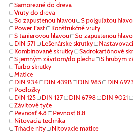
Samorezné do dreva
Vruty do dreva
So zapustenou hlavou
S polguľatou hlav
Power Fast
Konštrukčné vruty
S tanierovou hlavou
So zapustenou hlavo
DIN 571
Lešenárske skrutky
Nastavovaci
Kombinované skrutky
Sadrokartónové sk
S jemným závitom/do plechu
S hrubým z
Turbo skrutky
Matice
DIN 934
DIN 439B
DIN 985
DIN 692
Podložky
DIN 125
DIN 127
DIN 6798
DIN 9021
Závitové tyče
Pevnosť 4.8
Pevnosť 8.8
Nitovacia technika
Trhacie nity
Nitovacie matice