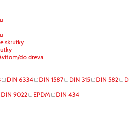
ou
u
e skrutky
rutky
ávitom/do dreva
3
DIN 6334
DIN 1587
DIN 315
DIN 582
D
DIN 9022
EPDM
DIN 434