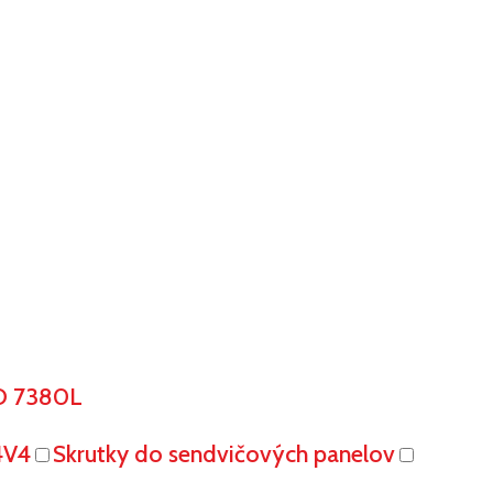
O 7380L
4V4
Skrutky do sendvičových panelov