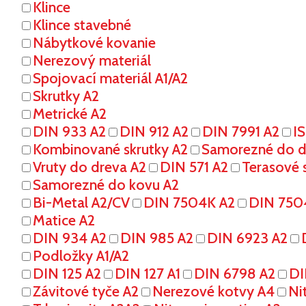
Klince
Klince stavebné
Nábytkové kovanie
Nerezový materiál
Spojovací materiál A1/A2
Skrutky A2
Metrické A2
DIN 933 A2
DIN 912 A2
DIN 7991 A2
I
Kombinované skrutky A2
Samorezné do dr
Vruty do dreva A2
DIN 571 A2
Terasové s
Samorezné do kovu A2
Bi-Metal A2/CV
DIN 7504K A2
DIN 750
Matice A2
DIN 934 A2
DIN 985 A2
DIN 6923 A2
Podložky A1/A2
DIN 125 A2
DIN 127 A1
DIN 6798 A2
DI
Závitové tyče A2
Nerezové kotvy A4
Ni