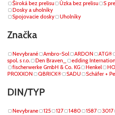
Široká bez prelisu
Úzka bez prelisu
S pr
Dosky a uholníky
Spojovacie dosky
Uholníky
Značka
Nevybrané
Ambro-Sol
ARDON
ATG®
spol. s r.o.
Den Braven_
edding Internati
fischerwerke GmbH & Co. KG
Henkel
HO
PROXXON
QBRICK®
SADU
Schäfer + P
DIN/TYP
Nevybrane
125
127
1480
1587
3017