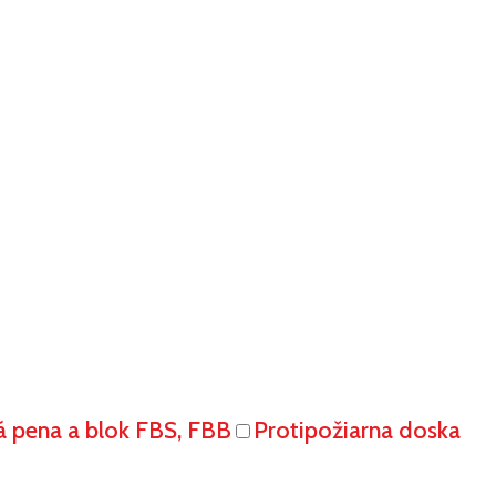
á pena a blok FBS, FBB
Protipožiarna doska