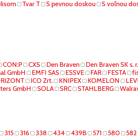
elisom
Tvar T
S pevnou doskou
S voľnou do
CON:P
CXS
Den Braven
Den Braven SK s. r
onal GmbH
EMFI SAS
ESSVE
FAR
FESTA
fi
RIZONT
ICO Zrt.
KNIPEX
KOMELON
LEV
eters GmbH
SOLA
SRC
STAHLBERG
Walra
315
316
338
434
439B
571
580
582