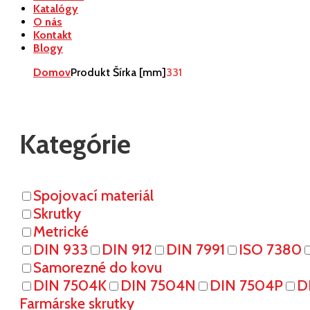
Katalógy
O nás
Kontakt
Blogy
Domov
Produkt Šírka [mm]
331
Kategórie
Spojovací materiál
Skrutky
Metrické
DIN 933
DIN 912
DIN 7991
ISO 7380
Samorezné do kovu
DIN 7504K
DIN 7504N
DIN 7504P
D
Farmárske skrutky