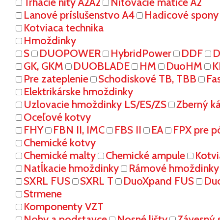
Trhacie nity A2A2
Nitovacie matice A2
Lanové príslušenstvo A4
Hadicové spony
Kotviaca technika
Hmoždinky
S
DUOPOWER
HybridPower
DDF
D
GK, GKM
DUOBLADE
HM
DuoHM
K
Pre zateplenie
Schodiskové TB, TBB
Fa
Elektrikárske hmoždinky
Uzlovacie hmoždinky LS/ES/ZS
Zberný k
Oceľové kotvy
FHY
FBN II, IMC
FBS II
EA
FPX pre p
Chemické kotvy
Chemické malty
Chemické ampule
Kotvi
Natĺkacie hmoždinky
Rámové hmoždinky
SXRL FUS
SXRL T
DuoXpand FUS
Du
Strmene
Komponenty VZT
Nohy a podstavce
Nosné lišty
Závesný 