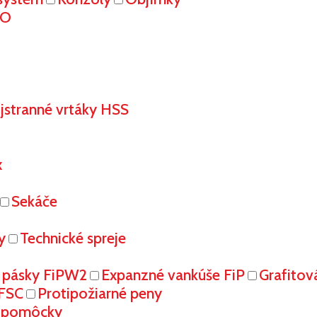
RO
stranné vrtáky HSS
x
Sekáče
y
Technické spreje
 pásky FiPW2
Expanzné vankúše FiP
Grafitov
FFSC
Protipožiarné peny
é pomôcky