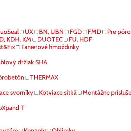
uoSeal
UX
BN, UBN
FGD
FMD
Pre pór
D, KDH, KM
DUOTEC
FU, HDF
st&Fix
Tanierové hmoždinky
áblový držiak SHA
órobetón
THERMAX
ace svorníky
Kotviace sitká
Montážne prísluš
oXpand T
systém
Konzoly
Objímky