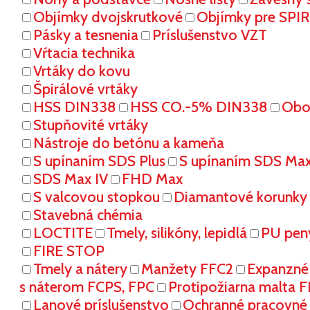
Objímky dvojskrutkové
Objímky pre SPI
Pásky a tesnenia
Príslušenstvo VZT
Vŕtacia technika
Vrtáky do kovu
Špirálové vrtáky
HSS DIN338
HSS CO.-5% DIN338
Oboj
Stupňovité vrtáky
Nástroje do betónu a kameňa
S upínaním SDS Plus
S upínaním SDS Ma
SDS Max IV
FHD Max
S valcovou stopkou
Diamantové korunky
Stavebná chémia
LOCTITE
Tmely, silikóny, lepidlá
PU pen
FIRE STOP
Tmely a nátery
Manžety FFC2
Expanzné
s náterom FCPS, FPC
Protipožiarna malta 
Lanové príslušenstvo
Ochranné pracovn