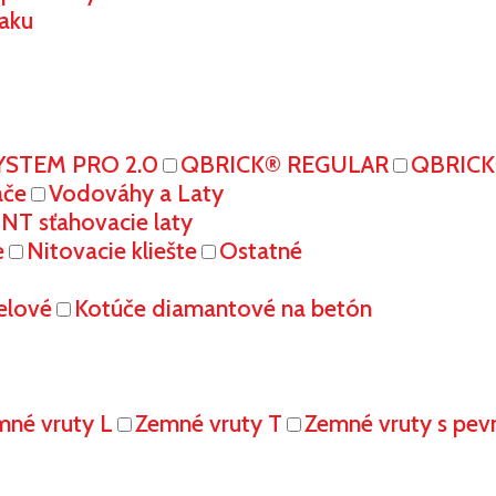
aku
YSTEM PRO 2.0
QBRICK® REGULAR
QBRIC
ače
Vodováhy a Laty
T sťahovacie laty
e
Nitovacie kliešte
Ostatné
elové
Kotúče diamantové na betón
mné vruty L
Zemné vruty T
Zemné vruty s pe