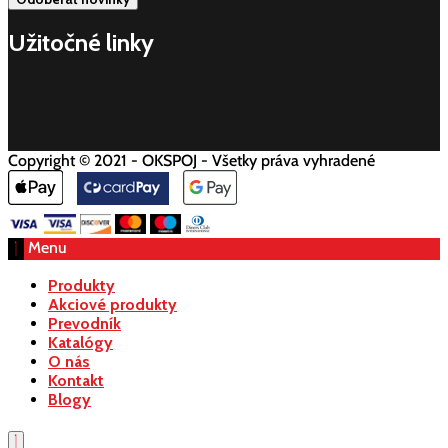
Užitočné linky
Copyright © 2021 - OKSPOJ - Všetky práva vyhradené
Menu
Produkty
Akciové produkty
Prevodník
Katalógy
O nás
Kontakt
Blogy