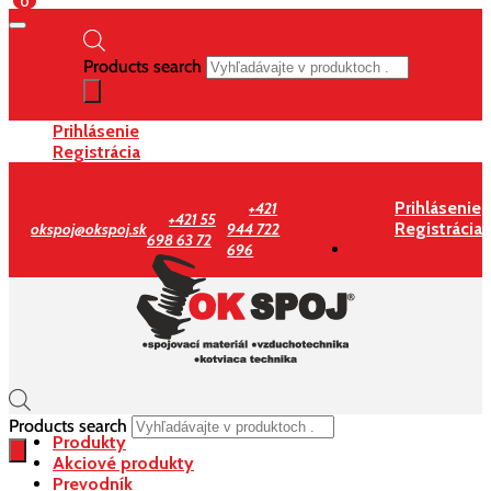
0
Products search
Prihlásenie
Registrácia
Prihlásenie
+421
+421 55
Registrácia
okspoj@okspoj.sk
944 722
698 63 72
696
Products search
Produkty
Akciové produkty
Prevodník