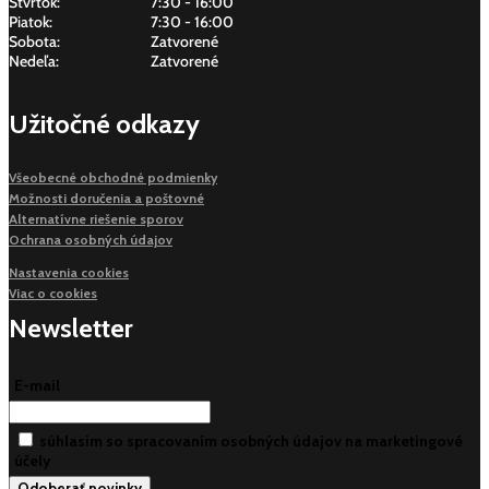
Štvrtok:
7:30 - 16:00
Piatok:
7:30 - 16:00
Sobota:
Zatvorené
Nedeľa:
Zatvorené
Užitočné odkazy
Všeobecné obchodné podmienky
Možnosti doručenia a poštovné
Alternatívne riešenie sporov
Ochrana osobných údajov
Nastavenia cookies
Viac o cookies
Newsletter
E-mail
súhlasim so spracovaním osobných údajov na marketingové
účely