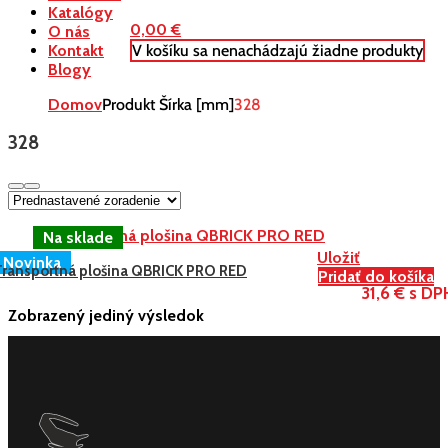
Katalógy
0,00
€
O nás
V košíku sa nenachádzajú žiadne produkty
Kontakt
Blogy
Domov
Produkt Šírka [mm]
328
328
Uložiť
Novinka
Transportná plošina QBRICK PRO RED
Pridať do košíka
31,6 € s DP
Zobrazený jediný výsledok