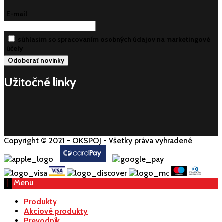
E-mail
súhlasim so spracovaním osobných údajov na marketingové
účely
Užitočné linky
Copyright © 2021 - OKSPOJ - Všetky práva vyhradené
Menu
Produkty
Akciové produkty
Prevodník