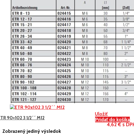
Uložiť
ETR 90×102 3 1/2´´ M12
Pridať do košíka
4,62 € s DP
Zobrazený jediný výsledok