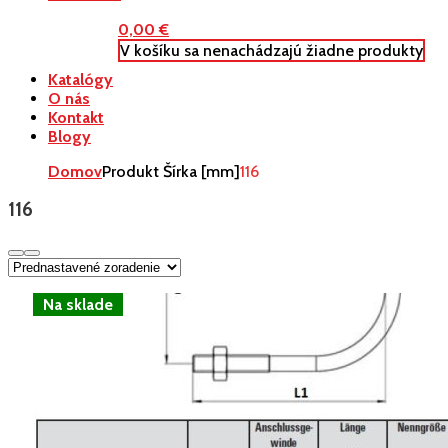
0,00
€
V košíku sa nenachádzajú žiadne produkty
Katalógy
O nás
Kontakt
Blogy
Domov
Produkt Šírka [mm]
116
116