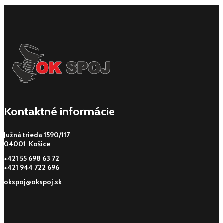
Kontaktné informácie
Južná trieda 1590/117
04001 Košice
+421 55 698 63 72
+421 944 722 696
okspoj@okspoj.sk