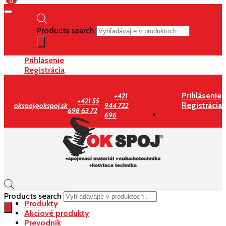
0
Products search
Prihlásenie
Registrácia
Prihlásenie
+421
+421 55
Registrácia
okspoj@okspoj.sk
944 722
698 63 72
696
Products search
Produkty
Akciové produkty
Prevodník