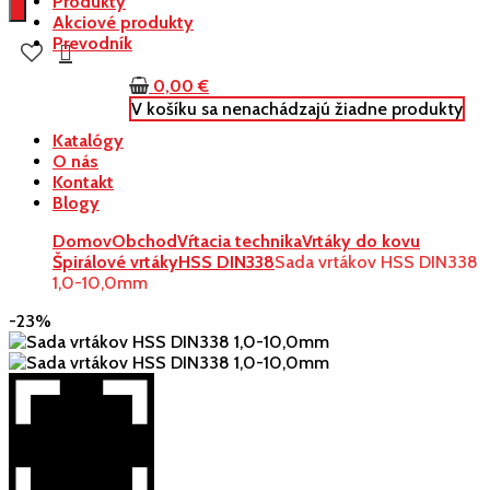
Produkty
Akciové produkty
Prevodník
0,00
€
V košíku sa nenachádzajú žiadne produkty
Katalógy
O nás
Kontakt
Blogy
Domov
Obchod
Vŕtacia technika
Vrtáky do kovu
Špirálové vrtáky
HSS DIN338
Sada vrtákov HSS DIN338
1,0-10,0mm
-23%