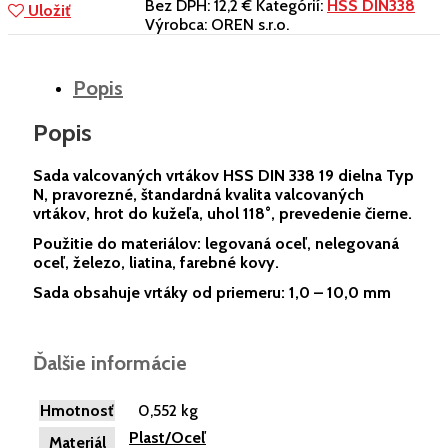
Bez DPH:
12,2 €
Kategórií:
HSS DIN338
Uložiť
Výrobca:
OREN s.r.o.
Popis
Popis
Sada valcovaných vrtákov HSS DIN 338 19 dielna Typ
N, pravorezné, štandardná kvalita valcovaných
vrtákov, hrot do kužeľa, uhol 118°, prevedenie čierne.
Použitie do materiálov: legovaná oceľ, nelegovaná
oceľ, železo, liatina, farebné kovy.
Sada obsahuje vrtáky od priemeru: 1,0 – 10,0 mm
Ďalšie informácie
Hmotnosť
0,552 kg
Plast/Oceľ
Materiál