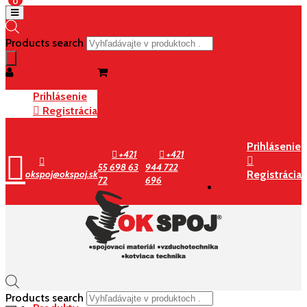
0
Products search
Prihlásenie
Registrácia
Prihlásenie
+421
+421
55 698 63
944 722
okspoj@okspoj.sk
Registrácia
72
696
Products search