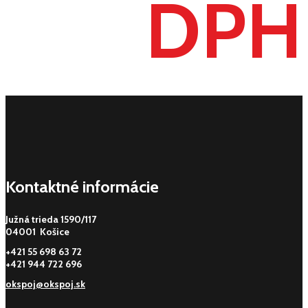
DPH
Kontaktné informácie
Južná trieda 1590/117
04001 Košice
+421 55 698 63 72
+421 944 722 696
okspoj@okspoj.sk