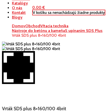
Katalógy
0,00
€
O nás
V košíku sa nenachádzajú žiadne produkty
Kontakt
Blogy
Domov
Obchod
Vŕtacia technika
Nástroje do betónu a kameňa
S upínaním SDS Plus
Vrták SDS plus 8×160/100 4brit
Vrták SDS plus 8×160/100 4brit