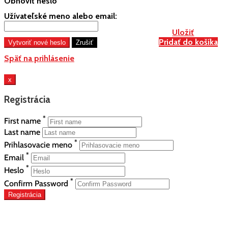
Obnoviť heslo
Užívateľské meno alebo email:
Uložiť
Pridať do košíka
Späť na prihlásenie
x
Registrácia
*
First name
Last name
*
Prihlasovacie meno
*
Email
*
Heslo
*
Confirm Password
Registrácia