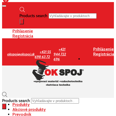
0
Products search
Prihlásenie
Registrácia
Prihlásenie
+421
+421 55
Registrácia
okspoj@okspoj.sk
944 722
698 63 72
696
Products search
Produkty
Akciové produkty
Prevodník