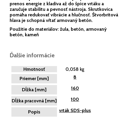
prenos energie z kladiva až do špice vrtáku a
zaručuje stabilitu a pevnosť nástroja. Skrutkovica
pomáha redukovať vibrácie a hlučnosť. Štvorbritová
hlava je schopná vŕtať armovaný betón.
Použitie do materiálov: žula, betón, armovaný
betón, kameň
Ďalšie informácie
Hmotnosť
0,058 kg
8
Priemer [mm]
160
Dĺžka [mm]
100
Dĺžka pracovná [mm]
vrták SDS-plus
Popis