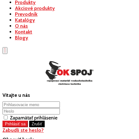
Produkty
Akciové produkty
Prevodník
Katalógy
O nás
Kontakt
Blogy
Vitajte u nás
Zapamätať prihlásenie
Zabudli ste heslo?