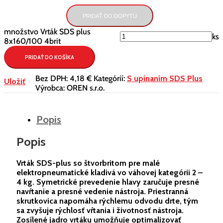
PRIDAŤ DO DOPYTU
množstvo Vrták SDS plus
ks
8x160/100 4brit
PRIDAŤ DO KOŠÍKA
Bez DPH:
4,18 €
Kategórií:
S upínaním SDS Plus
Uložiť
Výrobca:
OREN s.r.o.
Popis
Popis
Vrták SDS-plus so štvorbritom pre malé
elektropneumatické kladivá vo váhovej kategórii 2 –
4 kg. Symetrické prevedenie hlavy zaručuje presné
navŕtanie a presné vedenie nástroja. Priestranná
skrutkovica napomáha rýchlemu odvodu drte, tým
sa zvyšuje rýchlosť vŕtania i životnosť nástroja.
Zosílené jadro vrtáku umožňuje optimalizovať