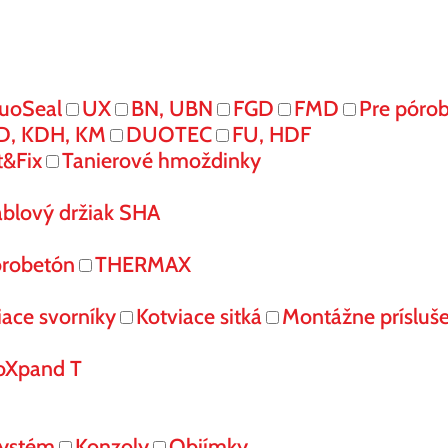
uoSeal
UX
BN, UBN
FGD
FMD
Pre póro
D, KDH, KM
DUOTEC
FU, HDF
t&Fix
Tanierové hmoždinky
áblový držiak SHA
órobetón
THERMAX
iace svorníky
Kotviace sitká
Montážne prísluš
oXpand T
systém
Konzoly
Objímky