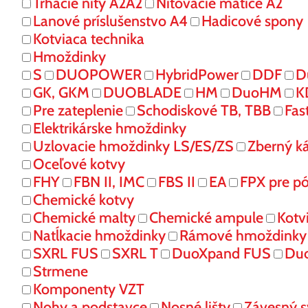
Trhacie nity A2A2
Nitovacie matice A2
Lanové príslušenstvo A4
Hadicové spony
Kotviaca technika
Hmoždinky
S
DUOPOWER
HybridPower
DDF
D
GK, GKM
DUOBLADE
HM
DuoHM
K
Pre zateplenie
Schodiskové TB, TBB
Fas
Elektrikárske hmoždinky
Uzlovacie hmoždinky LS/ES/ZS
Zberný k
Oceľové kotvy
FHY
FBN II, IMC
FBS II
EA
FPX pre p
Chemické kotvy
Chemické malty
Chemické ampule
Kotv
Natĺkacie hmoždinky
Rámové hmoždinky
SXRL FUS
SXRL T
DuoXpand FUS
Du
Strmene
Komponenty VZT
Nohy a podstavce
Nosné lišty
Závesný 