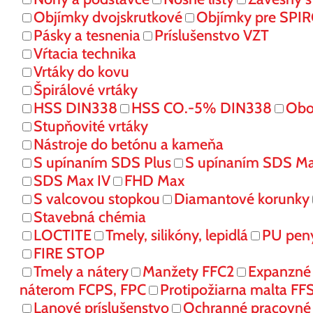
Objímky dvojskrutkové
Objímky pre SPI
Pásky a tesnenia
Príslušenstvo VZT
Vŕtacia technika
Vrtáky do kovu
Špirálové vrtáky
HSS DIN338
HSS CO.-5% DIN338
Obo
Stupňovité vrtáky
Nástroje do betónu a kameňa
S upínaním SDS Plus
S upínaním SDS M
SDS Max IV
FHD Max
S valcovou stopkou
Diamantové korunky
Stavebná chémia
LOCTITE
Tmely, silikóny, lepidlá
PU pen
FIRE STOP
Tmely a nátery
Manžety FFC2
Expanzné
náterom FCPS, FPC
Protipožiarna malta FF
Lanové príslušenstvo
Ochranné pracovn