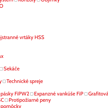
RO
jstranné vrtáky HSS
ax
Sekáče
y
Technické spreje
 pásky FiPW2
Expanzné vankúše FiP
Grafitov
SC
Protipožiarné peny
é pomôcky