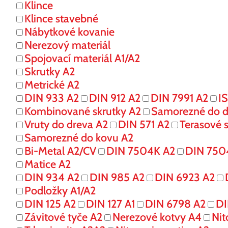
Klince
Klince stavebné
Nábytkové kovanie
Nerezový materiál
Spojovací materiál A1/A2
Skrutky A2
Metrické A2
DIN 933 A2
DIN 912 A2
DIN 7991 A2
I
Kombinované skrutky A2
Samorezné do d
Vruty do dreva A2
DIN 571 A2
Terasové s
Samorezné do kovu A2
Bi-Metal A2/CV
DIN 7504K A2
DIN 750
Matice A2
DIN 934 A2
DIN 985 A2
DIN 6923 A2
Podložky A1/A2
DIN 125 A2
DIN 127 A1
DIN 6798 A2
DI
Závitové tyče A2
Nerezové kotvy A4
Nit