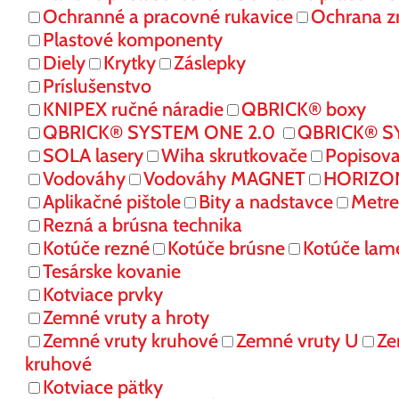
Ochranné a pracovné rukavice
Ochrana z
Plastové komponenty
Diely
Krytky
Záslepky
Príslušenstvo
KNIPEX ručné náradie
QBRICK® boxy
QBRICK® SYSTEM ONE 2.0
QBRICK® S
SOLA lasery
Wiha skrutkovače
Popisov
Vodováhy
Vodováhy MAGNET
HORIZONT
Aplikačné pištole
Bity a nadstavce
Metre
Rezná a brúsna technika
Kotúče rezné
Kotúče brúsne
Kotúče lam
Tesárske kovanie
Kotviace prvky
Zemné vruty a hroty
Zemné vruty kruhové
Zemné vruty U
Ze
kruhové
Kotviace pätky