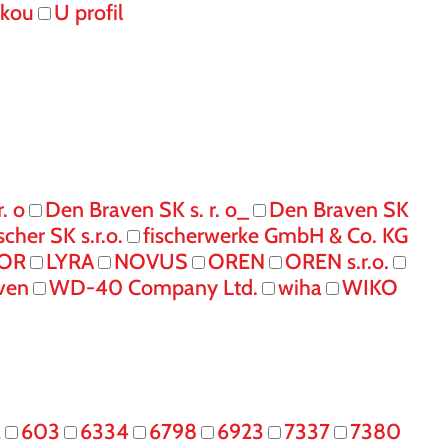
skou
U profil
. o
Den Braven SK s. r. o_
Den Braven SK
ischer SK s.r.o.
fischerwerke GmbH & Co. KG
IOR
LYRA
NOVUS
OREN
OREN s.r.o.
ven
WD-40 Company Ltd.
wiha
WIKO
2
603
6334
6798
6923
7337
7380