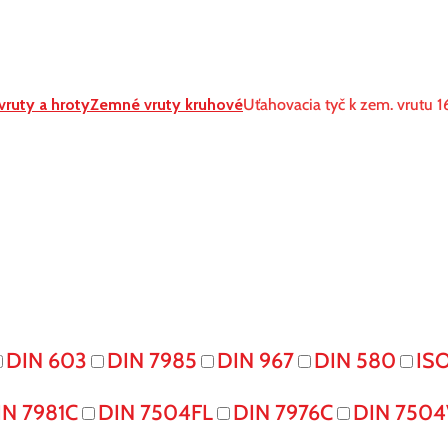
ruty a hroty
Zemné vruty kruhové
Uťahovacia tyč k zem. vrutu
DIN 603
DIN 7985
DIN 967
DIN 580
IS
IN 7981C
DIN 7504FL
DIN 7976C
DIN 7504