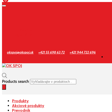
0
Prihlásenie
Registrácia
okspoj@okspoj.sk
+421 55 698 63 72
+421 944 722 696
Products search
Produkty
Akciové produkty
Prevodník