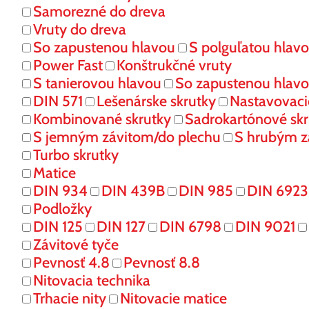
Samorezné do dreva
Vruty do dreva
So zapustenou hlavou
S polguľatou hlav
Power Fast
Konštrukčné vruty
S tanierovou hlavou
So zapustenou hlav
DIN 571
Lešenárske skrutky
Nastavovaci
Kombinované skrutky
Sadrokartónové skr
S jemným závitom/do plechu
S hrubým z
Turbo skrutky
Matice
DIN 934
DIN 439B
DIN 985
DIN 6923
Podložky
DIN 125
DIN 127
DIN 6798
DIN 9021
Závitové tyče
Pevnosť 4.8
Pevnosť 8.8
Nitovacia technika
Trhacie nity
Nitovacie matice