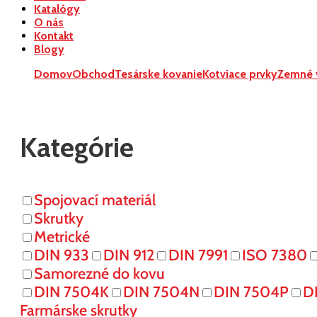
Katalógy
O nás
Kontakt
Blogy
Domov
Obchod
Tesárske kovanie
Kotviace prvky
Zemné v
Kategórie
Spojovací materiál
Skrutky
Metrické
DIN 933
DIN 912
DIN 7991
ISO 7380
Samorezné do kovu
DIN 7504K
DIN 7504N
DIN 7504P
D
Farmárske skrutky