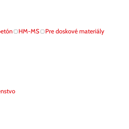
betón
HM-MS
Pre doskové materiály
enstvo