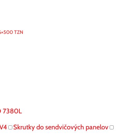
 16×500 TZN
O 7380L
V4
Skrutky do sendvičových panelov