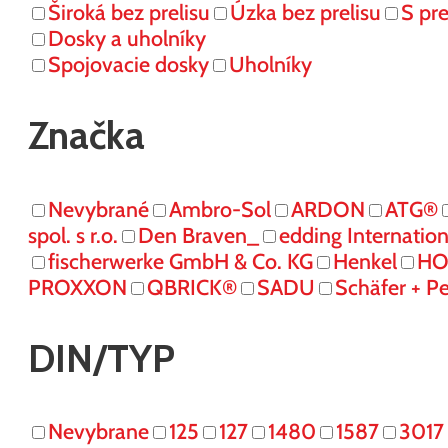
Široká bez prelisu
Úzka bez prelisu
S pr
Dosky a uholníky
Spojovacie dosky
Uholníky
Značka
Nevybrané
Ambro-Sol
ARDON
ATG®
spol. s r.o.
Den Braven_
edding Internati
fischerwerke GmbH & Co. KG
Henkel
HO
PROXXON
QBRICK®
SADU
Schäfer + P
DIN/TYP
Nevybrane
125
127
1480
1587
3017