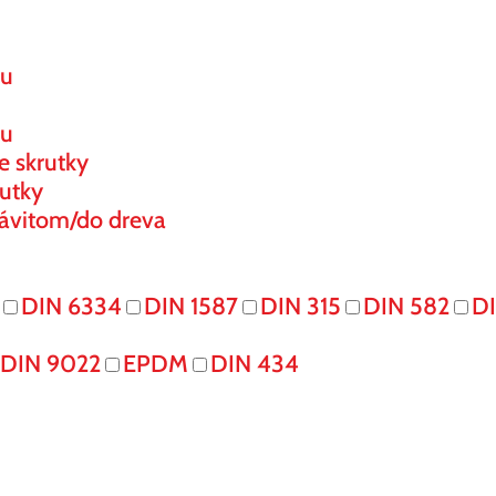
ou
ou
e skrutky
utky
ávitom/do dreva
DIN 6334
DIN 1587
DIN 315
DIN 582
DI
DIN 9022
EPDM
DIN 434