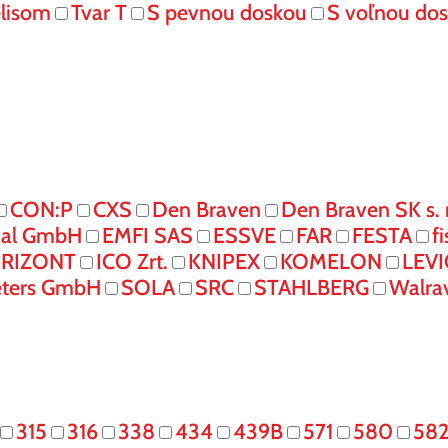
elisom
Tvar T
S pevnou doskou
S voľnou do
CON:P
CXS
Den Braven
Den Braven SK s. r
onal GmbH
EMFI SAS
ESSVE
FAR
FESTA
f
RIZONT
ICO Zrt.
KNIPEX
KOMELON
LEV
eters GmbH
SOLA
SRC
STAHLBERG
Walra
315
316
338
434
439B
571
580
58