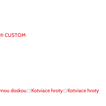
K® CUSTOM
vnou doskou
Kotviace hroty
Kotviace hroty