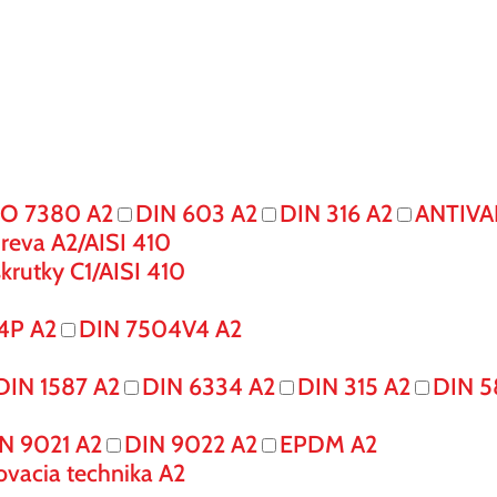
SO 7380 A2
DIN 603 A2
DIN 316 A2
ANTIVA
reva A2/AISI 410
krutky C1/AISI 410
4P A2
DIN 7504V4 A2
DIN 1587 A2
DIN 6334 A2
DIN 315 A2
DIN 5
N 9021 A2
DIN 9022 A2
EPDM A2
ovacia technika A2