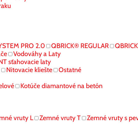
raku
YSTEM PRO 2.0
QBRICK® REGULAR
QBRIC
ače
Vodováhy a Laty
 sťahovacie laty
Nitovacie kliešte
Ostatné
elové
Kotúče diamantové na betón
mné vruty L
Zemné vruty T
Zemné vruty s pe