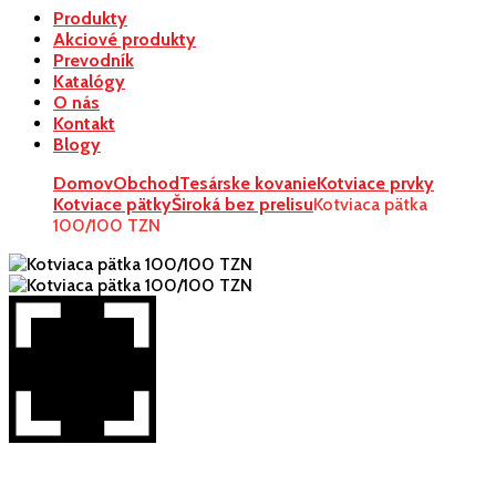
Produkty
Akciové produkty
Prevodník
Katalógy
O nás
Kontakt
Blogy
Domov
Obchod
Tesárske kovanie
Kotviace prvky
Kotviace pätky
Široká bez prelisu
Kotviaca pätka
100/100 TZN