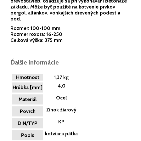
drevostavieb, osadzuje sa pri vykonávaní betonáže
základu. Môže byť použité na kotvenie prvkov
pergol, altánkov, vonkajších drevených podest a
pod.
Rozmer: 100×100 mm
Rozmer roxora: 16×250
Celková výška: 375 mm
Ďalšie informácie
Hmotnosť
1,37 kg
4,0
Hrúbka [mm]
Oceľ
Materiál
Zinok žiarový
Povrch
KP
DIN/TYP
kotviaca pätka
Popis