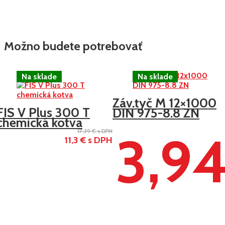
Možno budete potrebovať
-35%
Záv.tyč M 12×1000
FIS V Plus 300 T
DIN 975-8.8 ZN
chemická kotva
3,9
17,39 € s DPH
11,3 € s DPH