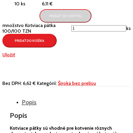
10 ks
6,11 €
PRIDAŤ DO DOPYTU
množstvo Kotviaca pätka
ks
100/100 TZN
PRIDAŤ DO KOŠÍKA
Uložiť
Bez DPH:
6,62 €
Kategórií:
Široká bez prelisu
Popis
Popis
Kotviace pätky sú vhodné pre kotvenie rôznych