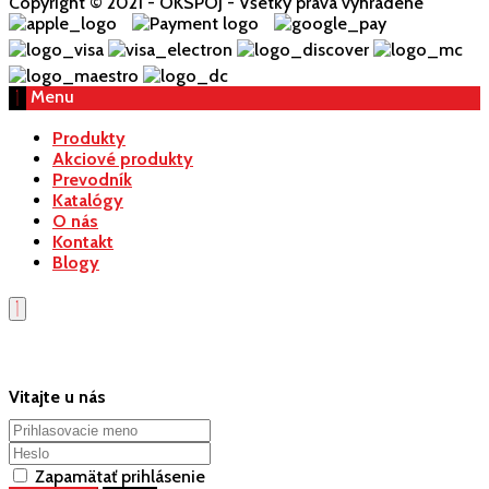
Copyright © 2021 - OKSPOJ - Všetky práva vyhradené
Menu
Produkty
Akciové produkty
Prevodník
Katalógy
O nás
Kontakt
Blogy
Vitajte u nás
Zapamätať prihlásenie