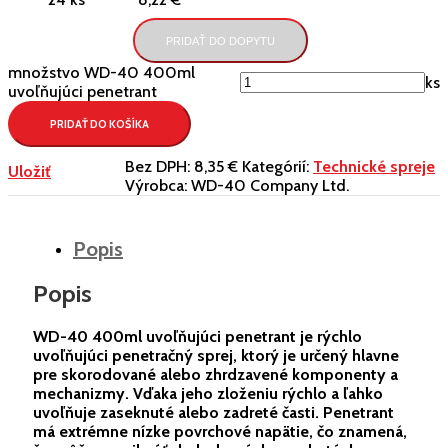
PRIDAŤ DO DOPYTU
množstvo WD-40 400ml
ks
uvoľňujúci penetrant
PRIDAŤ DO KOŠÍKA
Bez DPH:
8,35 €
Kategórií:
Technické spreje
Uložiť
Výrobca:
WD-40 Company Ltd.
Popis
Popis
WD-40 400ml uvoľňujúci penetrant je rýchlo
uvoľňujúci penetračný sprej, ktorý je určený hlavne
pre skorodované alebo zhrdzavené komponenty a
mechanizmy. Vďaka jeho zloženiu rýchlo a ľahko
uvoľňuje zaseknuté alebo zadreté časti. Penetrant
má extrémne nízke povrchové napätie, čo znamená,