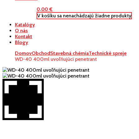
0,00
€
V košíku sa nenachádzajú žiadne produkty
Katalógy
O nás
Kontakt
Blogy
Domov
Obchod
Stavebná chémia
Technické spreje
WD-40 400ml uvoľňujúci penetrant