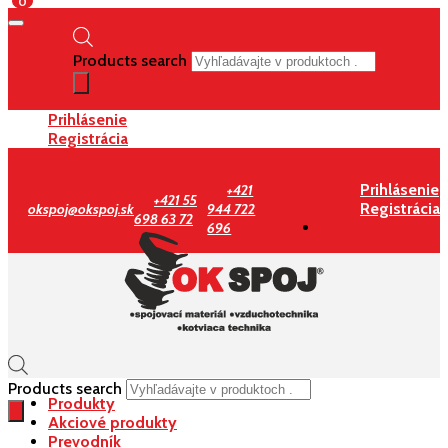
0
Products search
Prihlásenie
Registrácia
Prihlásenie
+421
+421 55
Registrácia
okspoj@okspoj.sk
944 722
698 63 72
696
Products search
Produkty
Akciové produkty
Prevodník