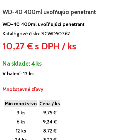
WD-40 400ml uvoľňujúci penetrant
WD-40 400ml uvoľňujúci penetrant
Katalógové číslo:
SCWD50362
10,27 € s DPH / ks
Na sklade:
4 ks
V balení: 12 ks
Množstevné zľavy
Min množstvo
Cena / ks
3 ks
9,75 €
6 ks
9,24 €
12 ks
8,72 €
24 ks
8,22 €