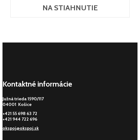
NA STIAHNUTIE
Kontaktné informácie
Južná trieda 1590/117
04001 Košice
+421 55 698 63 72
+421 944 722 696
okspoj@okspoj.sk