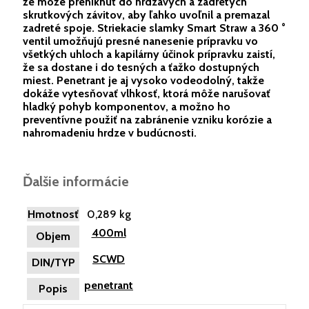
že môže preniknúť do hrdzavých a zadretých
skrutkových závitov, aby ľahko uvoľnil a premazal
zadreté spoje. Striekacie slamky Smart Straw a 360 °
ventil umožňujú presné nanesenie prípravku vo
všetkých uhloch a kapilárny účinok prípravku zaistí,
že sa dostane i do tesných a ťažko dostupných
miest. Penetrant je aj vysoko vodeodolný, takže
dokáže vytesňovať vlhkosť, ktorá môže narušovať
hladký pohyb komponentov, a možno ho
preventívne použiť na zabránenie vzniku korózie a
nahromadeniu hrdze v budúcnosti.
Ďalšie informácie
Hmotnosť
0,289 kg
400ml
Objem
SCWD
DIN/TYP
penetrant
Popis