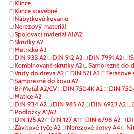
Klince
Klince stavebné
Nábytkové kovanie
Nerezový materiál
Spojovací materiál A1/A2
Skrutky A2
Metrické A2
DIN 933 A2
DIN 912 A2
DIN 7991 A2
I
Kombinované skrutky A2
Samorezné do dr
Vruty do dreva A2
DIN 571 A2
Terasové s
Samorezné do kovu A2
Bi-Metal A2/CV
DIN 7504K A2
DIN 750
Matice A2
DIN 934 A2
DIN 985 A2
DIN 6923 A2
Podložky A1/A2
DIN 125 A2
DIN 127 A1
DIN 6798 A2
DI
Závitové tyče A2
Nerezové kotvy A4
Ni