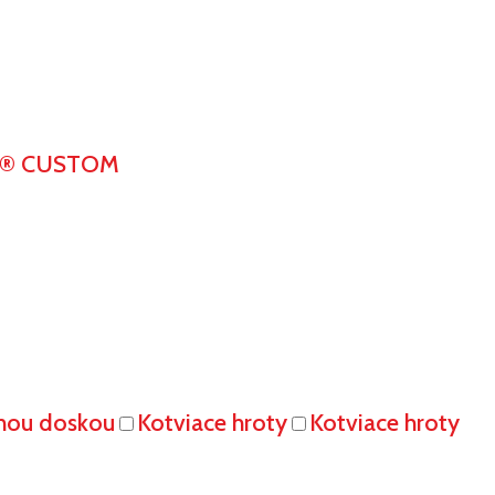
K® CUSTOM
vnou doskou
Kotviace hroty
Kotviace hroty