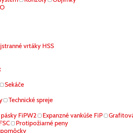
RO
stranné vrtáky HSS
x
Sekáče
y
Technické spreje
 pásky FiPW2
Expanzné vankúše FiP
Grafitov
FFSC
Protipožiarné peny
é pomôcky