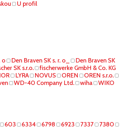
skou
U profil
. o
Den Braven SK s. r. o_
Den Braven SK
scher SK s.r.o.
fischerwerke GmbH & Co. KG
IOR
LYRA
NOVUS
OREN
OREN s.r.o.
ven
WD-40 Company Ltd.
wiha
WIKO
603
6334
6798
6923
7337
7380