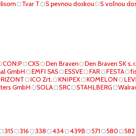
elisom
Tvar T
S pevnou doskou
S voľnou do
CON:P
CXS
Den Braven
Den Braven SK s. r
onal GmbH
EMFI SAS
ESSVE
FAR
FESTA
fi
RIZONT
ICO Zrt.
KNIPEX
KOMELON
LEV
eters GmbH
SOLA
SRC
STAHLBERG
Walra
315
316
338
434
439B
571
580
582