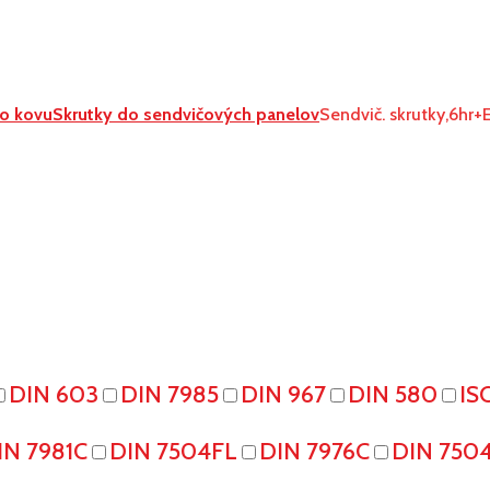
o kovu
Skrutky do sendvičových panelov
Sendvič. skrutky,6hr
DIN 603
DIN 7985
DIN 967
DIN 580
IS
IN 7981C
DIN 7504FL
DIN 7976C
DIN 750