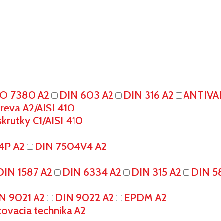
SO 7380 A2
DIN 603 A2
DIN 316 A2
ANTIVA
eva A2/AISI 410
krutky C1/AISI 410
4P A2
DIN 7504V4 A2
DIN 1587 A2
DIN 6334 A2
DIN 315 A2
DIN 5
N 9021 A2
DIN 9022 A2
EPDM A2
tovacia technika A2