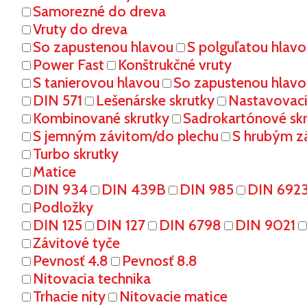
Samorezné do dreva
Vruty do dreva
So zapustenou hlavou
S polguľatou hlav
Power Fast
Konštrukčné vruty
S tanierovou hlavou
So zapustenou hlavo
DIN 571
Lešenárske skrutky
Nastavovaci
Kombinované skrutky
Sadrokartónové sk
S jemným závitom/do plechu
S hrubým z
Turbo skrutky
Matice
DIN 934
DIN 439B
DIN 985
DIN 692
Podložky
DIN 125
DIN 127
DIN 6798
DIN 9021
Závitové tyče
Pevnosť 4.8
Pevnosť 8.8
Nitovacia technika
Trhacie nity
Nitovacie matice