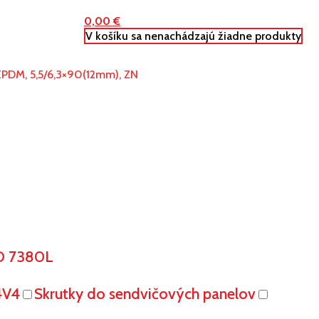
0,00
€
V košíku sa nenachádzajú žiadne produkty
+EPDM, 5,5/6,3×90(12mm), ZN
O 7380L
4V4
Skrutky do sendvičových panelov