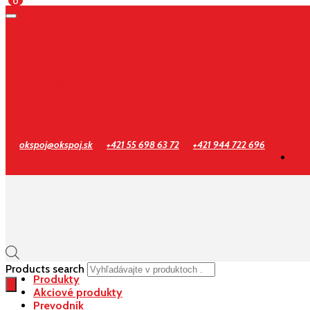
0
Prihlásenie
Registrácia
okspoj@okspoj.sk
+421 55 698 63 72
+421 944 722 696
Products search
Produkty
Akciové produkty
Prevodník