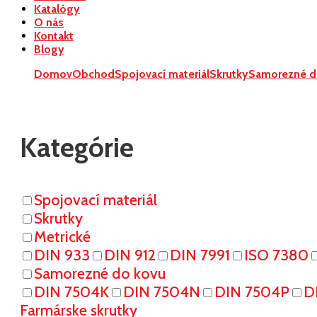
Katalógy
O nás
Kontakt
Blogy
Domov
Obchod
Spojovací materiál
Skrutky
Samorezné d
Kategórie
Spojovací materiál
Skrutky
Metrické
DIN 933
DIN 912
DIN 7991
ISO 7380
Samorezné do kovu
DIN 7504K
DIN 7504N
DIN 7504P
D
Farmárske skrutky