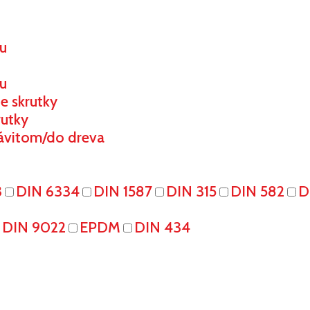
ou
u
e skrutky
rutky
ávitom/do dreva
3
DIN 6334
DIN 1587
DIN 315
DIN 582
D
DIN 9022
EPDM
DIN 434