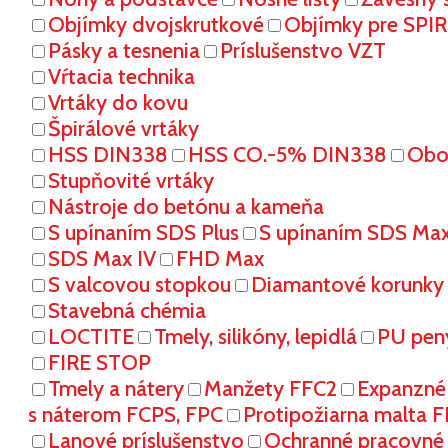
Objímky dvojskrutkové
Objímky pre SPI
Pásky a tesnenia
Príslušenstvo VZT
Vŕtacia technika
Vrtáky do kovu
Špirálové vrtáky
HSS DIN338
HSS CO.-5% DIN338
Oboj
Stupňovité vrtáky
Nástroje do betónu a kameňa
S upínaním SDS Plus
S upínaním SDS Ma
SDS Max IV
FHD Max
S valcovou stopkou
Diamantové korunky
Stavebná chémia
LOCTITE
Tmely, silikóny, lepidlá
PU pen
FIRE STOP
Tmely a nátery
Manžety FFC2
Expanzné
s náterom FCPS, FPC
Protipožiarna malta 
Lanové príslušenstvo
Ochranné pracovn