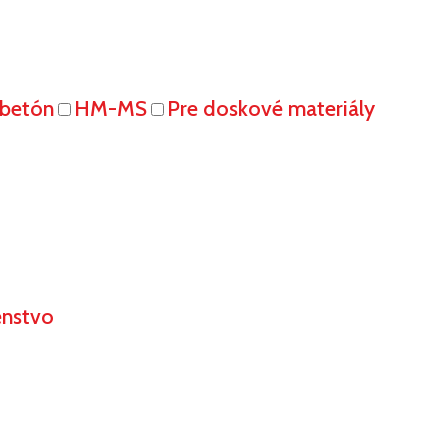
obetón
HM-MS
Pre doskové materiály
enstvo