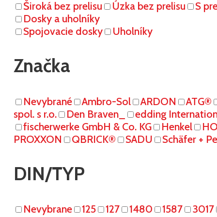
Široká bez prelisu
Úzka bez prelisu
S pr
Dosky a uholníky
Spojovacie dosky
Uholníky
Značka
Nevybrané
Ambro-Sol
ARDON
ATG®
spol. s r.o.
Den Braven_
edding Internati
fischerwerke GmbH & Co. KG
Henkel
HO
PROXXON
QBRICK®
SADU
Schäfer + P
DIN/TYP
Nevybrane
125
127
1480
1587
3017