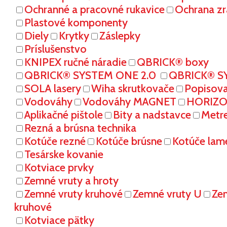
Ochranné a pracovné rukavice
Ochrana zr
Plastové komponenty
Diely
Krytky
Záslepky
Príslušenstvo
KNIPEX ručné náradie
QBRICK® boxy
QBRICK® SYSTEM ONE 2.0
QBRICK® S
SOLA lasery
Wiha skrutkovače
Popisov
Vodováhy
Vodováhy MAGNET
HORIZON
Aplikačné pištole
Bity a nadstavce
Metr
Rezná a brúsna technika
Kotúče rezné
Kotúče brúsne
Kotúče lam
Tesárske kovanie
Kotviace prvky
Zemné vruty a hroty
Zemné vruty kruhové
Zemné vruty U
Ze
kruhové
Kotviace pätky