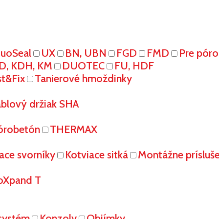
uoSeal
UX
BN, UBN
FGD
FMD
Pre pór
D, KDH, KM
DUOTEC
FU, HDF
st&Fix
Tanierové hmoždinky
áblový držiak SHA
órobetón
THERMAX
ace svorníky
Kotviace sitká
Montážne prísluš
oXpand T
systém
Konzoly
Objímky