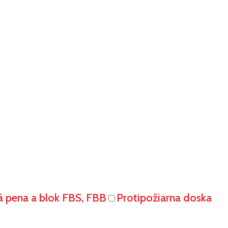
á pena a blok FBS, FBB
Protipožiarna doska