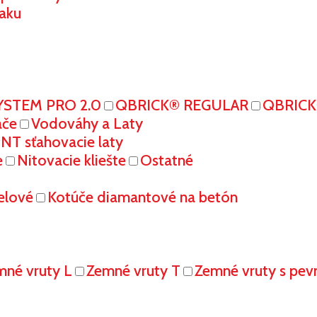
aku
YSTEM PRO 2.0
QBRICK® REGULAR
QBRIC
ače
Vodováhy a Laty
T sťahovacie laty
e
Nitovacie kliešte
Ostatné
elové
Kotúče diamantové na betón
mné vruty L
Zemné vruty T
Zemné vruty s pe