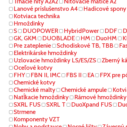
Trhacie nity A2A2
Nitovacie matice A2
Lanové príslušenstvo A4
Hadicové spony
Kotviaca technika
Hmoždinky
S
DUOPOWER
HybridPower
DDF
D
GK, GKM
DUOBLADE
HM
DuoHM
K
Pre zateplenie
Schodiskové TB, TBB
Fa
Elektrikárske hmoždinky
Uzlovacie hmoždinky LS/ES/ZS
Zberný k
Oceľové kotvy
FHY
FBN II, IMC
FBS II
EA
FPX pre p
Chemické kotvy
Chemické malty
Chemické ampule
Kotvi
Natĺkacie hmoždinky
Rámové hmoždinky
SXRL FUS
SXRL T
DuoXpand FUS
Du
Strmene
Komponenty VZT
Nohy a podstavce
Nosné lišty
Závesný 