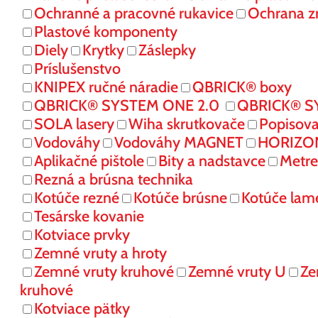
Ochranné a pracovné rukavice
Ochrana z
Plastové komponenty
Diely
Krytky
Záslepky
Príslušenstvo
KNIPEX ručné náradie
QBRICK® boxy
QBRICK® SYSTEM ONE 2.0
QBRICK® S
SOLA lasery
Wiha skrutkovače
Popisov
Vodováhy
Vodováhy MAGNET
HORIZONT
Aplikačné pištole
Bity a nadstavce
Metre
Rezná a brúsna technika
Kotúče rezné
Kotúče brúsne
Kotúče lam
Tesárske kovanie
Kotviace prvky
Zemné vruty a hroty
Zemné vruty kruhové
Zemné vruty U
Ze
kruhové
Kotviace pätky