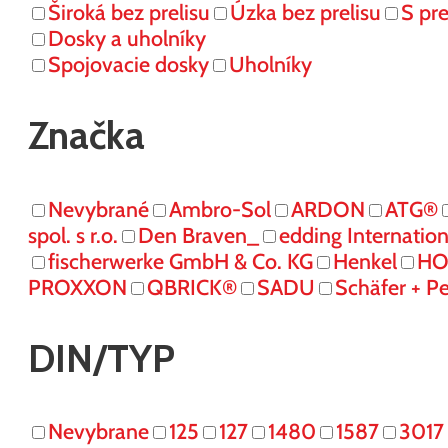
Široká bez prelisu
Úzka bez prelisu
S pr
Dosky a uholníky
Spojovacie dosky
Uholníky
Značka
Nevybrané
Ambro-Sol
ARDON
ATG®
spol. s r.o.
Den Braven_
edding Internati
fischerwerke GmbH & Co. KG
Henkel
HO
PROXXON
QBRICK®
SADU
Schäfer + P
DIN/TYP
Nevybrane
125
127
1480
1587
3017