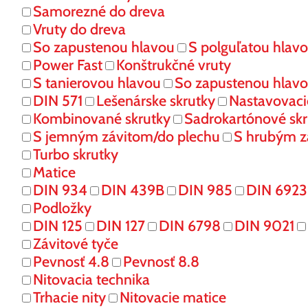
Samorezné do dreva
Vruty do dreva
So zapustenou hlavou
S polguľatou hlav
Power Fast
Konštrukčné vruty
S tanierovou hlavou
So zapustenou hlav
DIN 571
Lešenárske skrutky
Nastavovaci
Kombinované skrutky
Sadrokartónové skr
S jemným závitom/do plechu
S hrubým z
Turbo skrutky
Matice
DIN 934
DIN 439B
DIN 985
DIN 6923
Podložky
DIN 125
DIN 127
DIN 6798
DIN 9021
Závitové tyče
Pevnosť 4.8
Pevnosť 8.8
Nitovacia technika
Trhacie nity
Nitovacie matice