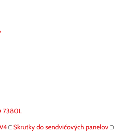
9
O 7380L
V4
Skrutky do sendvičových panelov