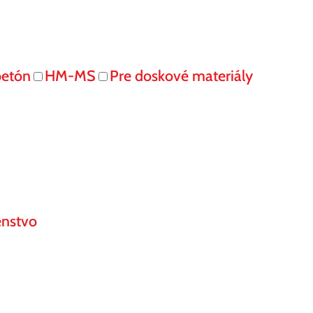
betón
HM-MS
Pre doskové materiály
enstvo