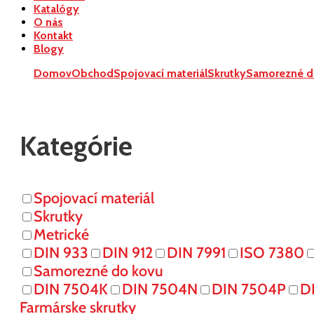
Katalógy
O nás
Kontakt
Blogy
Domov
Obchod
Spojovací materiál
Skrutky
Samorezné d
Kategórie
Spojovací materiál
Skrutky
Metrické
DIN 933
DIN 912
DIN 7991
ISO 7380
Samorezné do kovu
DIN 7504K
DIN 7504N
DIN 7504P
D
Farmárske skrutky