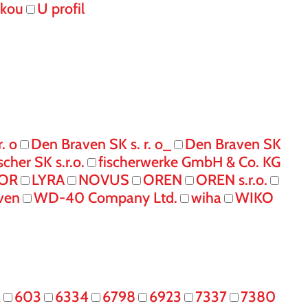
skou
U profil
. o
Den Braven SK s. r. o_
Den Braven SK
ischer SK s.r.o.
fischerwerke GmbH & Co. KG
IOR
LYRA
NOVUS
OREN
OREN s.r.o.
ven
WD-40 Company Ltd.
wiha
WIKO
2
603
6334
6798
6923
7337
7380