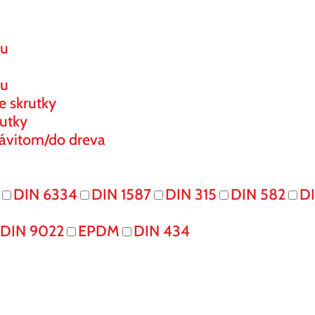
ou
ou
e skrutky
utky
ávitom/do dreva
DIN 6334
DIN 1587
DIN 315
DIN 582
DI
DIN 9022
EPDM
DIN 434