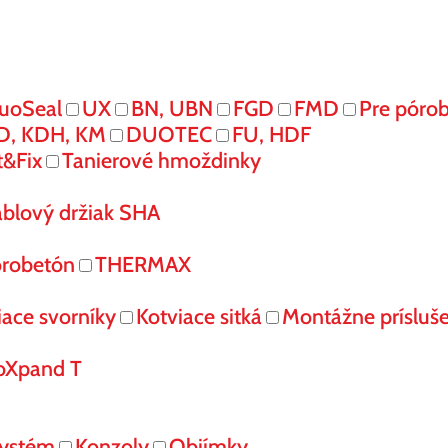
uoSeal
UX
BN, UBN
FGD
FMD
Pre póro
D, KDH, KM
DUOTEC
FU, HDF
t&Fix
Tanierové hmoždinky
áblový držiak SHA
órobetón
THERMAX
iace svorníky
Kotviace sitká
Montážne prísluš
oXpand T
systém
Konzoly
Objímky