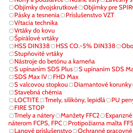
Objímky dvojskrutkové
Objímky pre SPI
Pásky a tesnenia
Príslušenstvo VZT
Vŕtacia technika
Vrtáky do kovu
Špirálové vrtáky
HSS DIN338
HSS CO.-5% DIN338
Obo
Stupňovité vrtáky
Nástroje do betónu a kameňa
S upínaním SDS Plus
S upínaním SDS M
SDS Max IV
FHD Max
S valcovou stopkou
Diamantové korunky
Stavebná chémia
LOCTITE
Tmely, silikóny, lepidlá
PU pen
FIRE STOP
Tmely a nátery
Manžety FFC2
Expanzné
náterom FCPS, FPC
Protipožiarna malta FF
Lanové príslušenstvo
Ochranné pracovn