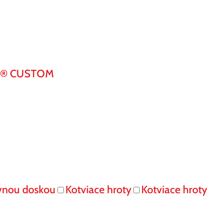
K® CUSTOM
vnou doskou
Kotviace hroty
Kotviace hroty