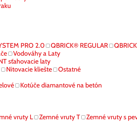
raku
YSTEM PRO 2.0
QBRICK® REGULAR
QBRIC
ače
Vodováhy a Laty
 sťahovacie laty
Nitovacie kliešte
Ostatné
elové
Kotúče diamantové na betón
mné vruty L
Zemné vruty T
Zemné vruty s pe