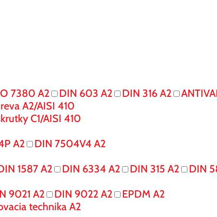
SO 7380 A2
DIN 603 A2
DIN 316 A2
ANTIVA
reva A2/AISI 410
krutky C1/AISI 410
4P A2
DIN 7504V4 A2
DIN 1587 A2
DIN 6334 A2
DIN 315 A2
DIN 5
N 9021 A2
DIN 9022 A2
EPDM A2
ovacia technika A2