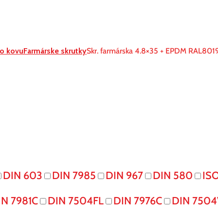
o kovu
Farmárske skrutky
Skr. farmárska 4.8×35 + EPDM RAL801
DIN 603
DIN 7985
DIN 967
DIN 580
IS
IN 7981C
DIN 7504FL
DIN 7976C
DIN 7504