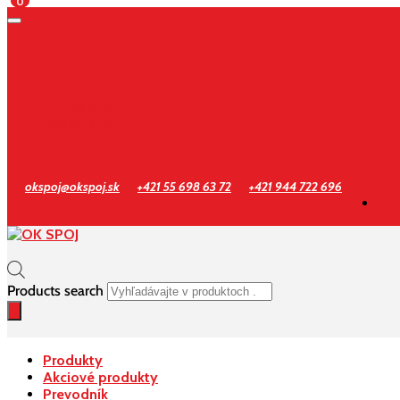
0
Prihlásenie
Registrácia
okspoj@okspoj.sk
+421 55 698 63 72
+421 944 722 696
Products search
Produkty
Akciové produkty
Prevodník