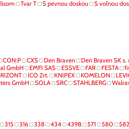
elisom
Tvar T
S pevnou doskou
S voľnou do
CON:P
CXS
Den Braven
Den Braven SK s. r
onal GmbH
EMFI SAS
ESSVE
FAR
FESTA
f
RIZONT
ICO Zrt.
KNIPEX
KOMELON
LEV
eters GmbH
SOLA
SRC
STAHLBERG
Walra
315
316
338
434
439B
571
580
58