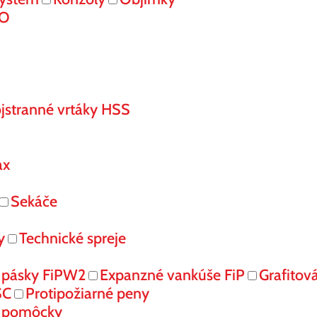
RO
jstranné vrtáky HSS
ax
Sekáče
y
Technické spreje
 pásky FiPW2
Expanzné vankúše FiP
Grafitov
SC
Protipožiarné peny
é pomôcky