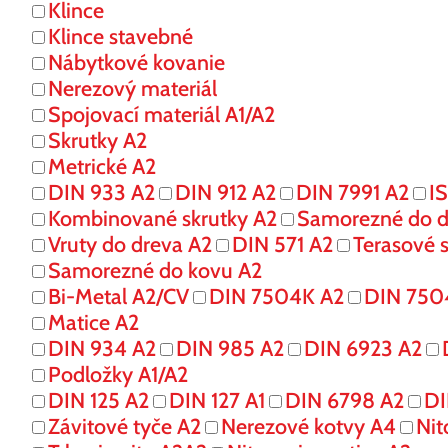
Klince
Klince stavebné
Nábytkové kovanie
Nerezový materiál
Spojovací materiál A1/A2
Skrutky A2
Metrické A2
DIN 933 A2
DIN 912 A2
DIN 7991 A2
I
Kombinované skrutky A2
Samorezné do d
Vruty do dreva A2
DIN 571 A2
Terasové s
Samorezné do kovu A2
Bi-Metal A2/CV
DIN 7504K A2
DIN 750
Matice A2
DIN 934 A2
DIN 985 A2
DIN 6923 A2
Podložky A1/A2
DIN 125 A2
DIN 127 A1
DIN 6798 A2
DI
Závitové tyče A2
Nerezové kotvy A4
Nit