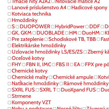
Trhacie nity A2A2
Nitovacie matice A2
Lanové príslušenstvo A4
Hadicové spony
Kotviaca technika
Hmoždinky
S
DUOPOWER
HybridPower
DDF
D
GK, GKM
DUOBLADE
HM
DuoHM
K
Pre zateplenie
Schodiskové TB, TBB
Fas
Elektrikárske hmoždinky
Uzlovacie hmoždinky LS/ES/ZS
Zberný k
Oceľové kotvy
FHY
FBN II, IMC
FBS II
EA
FPX pre p
Chemické kotvy
Chemické malty
Chemické ampule
Kotv
Natĺkacie hmoždinky
Rámové hmoždinky
SXRL FUS
SXRL T
DuoXpand FUS
Du
Strmene
Komponenty VZT
Nohy a podstavce
Nosné lišty
Závesný 