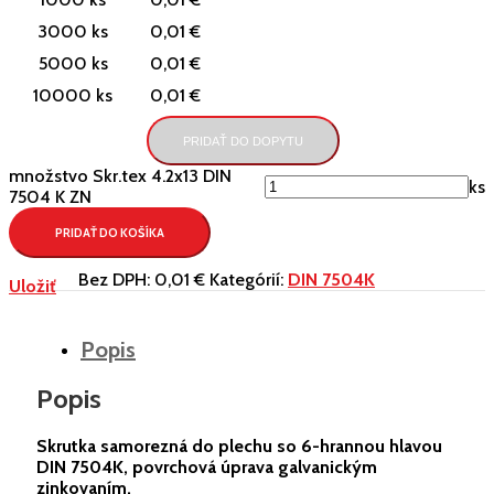
3000 ks
0,01 €
5000 ks
0,01 €
10000 ks
0,01 €
PRIDAŤ DO DOPYTU
množstvo Skr.tex 4.2x13 DIN
ks
7504 K ZN
PRIDAŤ DO KOŠÍKA
Bez DPH:
0,01 €
Kategórií:
DIN 7504K
Uložiť
Popis
Popis
Skrutka samorezná do plechu so 6-hrannou hlavou
DIN 7504K, povrchová úprava galvanickým
zinkovaním.