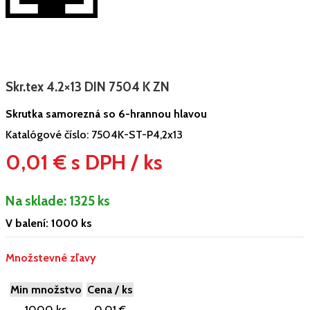
Skr.tex 4.2×13 DIN 7504 K ZN
Skrutka samorezná so 6-hrannou hlavou
Katalógové číslo:
7504K-ST-P4,2x13
0,01 € s DPH / ks
Na sklade:
1325 ks
V balení: 1000 ks
Množstevné zľavy
Min množstvo
Cena / ks
1000 ks
0,01 €