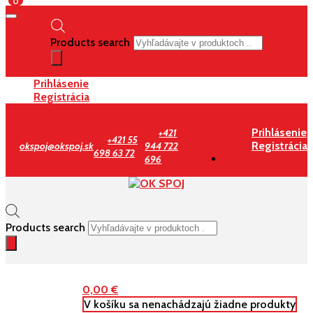
0
Products search
Prihlásenie
Registrácia
Prihlásenie
+421
+421 55
Registrácia
okspoj@okspoj.sk
944 722
698 63 72
696
Products search
0,00
€
V košíku sa nenachádzajú žiadne produkty