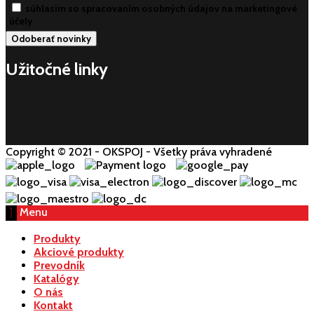
súhlasim so spracovaním osobných údajov na marketingové
účely
Užitočné linky
Copyright © 2021 - OKSPOJ - Všetky práva vyhradené
Menu
Produkty
Akciové produkty
Prevodník
Katalógy
O nás
Kontakt