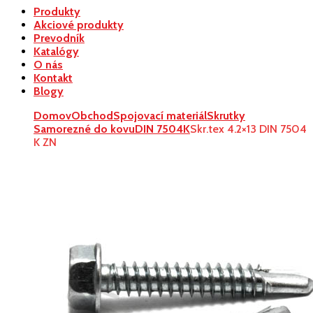
Produkty
Akciové produkty
Prevodník
Katalógy
O nás
Kontakt
Blogy
Domov
Obchod
Spojovací materiál
Skrutky
Samorezné do kovu
DIN 7504K
Skr.tex 4.2×13 DIN 7504
K ZN