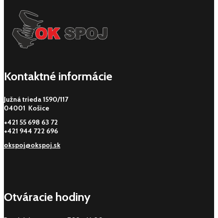
Kontaktné informácie
Južná trieda 1590/117
04001 Košice
+421 55 698 63 72
+421 944 722 696
okspoj@okspoj.sk
Otváracie hodiny