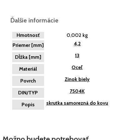
Ďalšie informácie
Hmotnosť
0,002 kg
4,2
Priemer [mm]
13
Dĺžka [mm]
Oceľ
Materiál
Zinok biely
Povrch
7504K
DIN/TYP
skrutka samorezná do kovu
Popis
Možno budete potrebovať