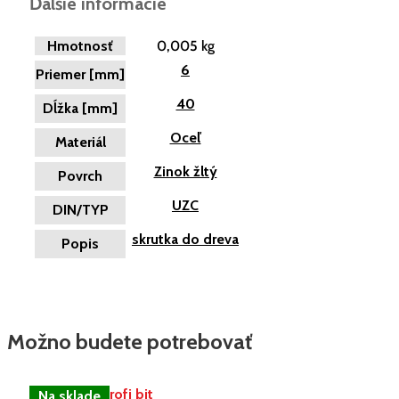
Ďalšie informácie
Hmotnosť
0,005 kg
6
Priemer [mm]
40
Dĺžka [mm]
Oceľ
Materiál
Zinok žltý
Povrch
UZC
DIN/TYP
skrutka do dreva
Popis
Možno budete potrebovať