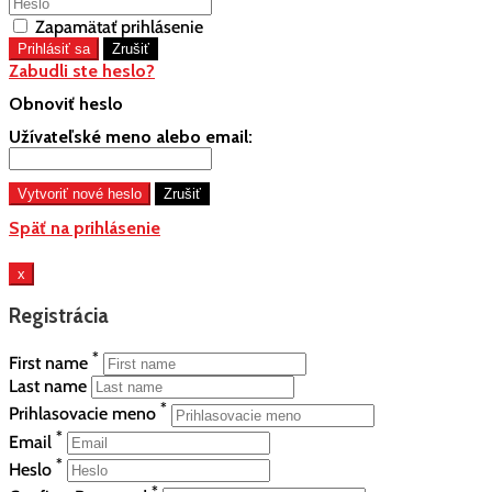
Zapamätať prihlásenie
Zabudli ste heslo?
Obnoviť heslo
Užívateľské meno alebo email:
Späť na prihlásenie
x
Registrácia
*
First name
Last name
*
Prihlasovacie meno
*
Email
*
Heslo
*