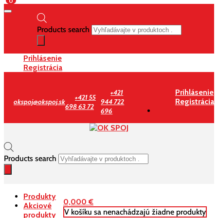
0
Products search
Prihlásenie
Registrácia
Prihlásenie
+421
+421 55
Registrácia
okspoj@okspoj.sk
944 722
698 63 72
696
Products search
Produkty
0,000
€
Akciové
V košíku sa nenachádzajú žiadne produkty
produkty