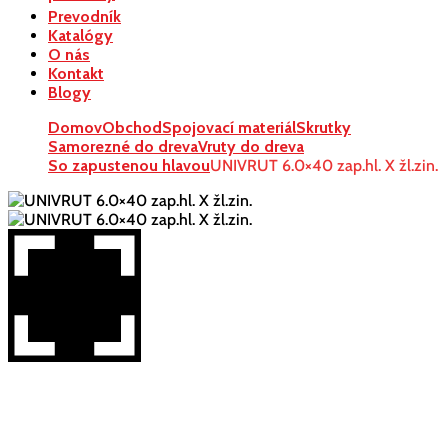
Prevodník
Katalógy
O nás
Kontakt
Blogy
Domov
Obchod
Spojovací materiál
Skrutky
Samorezné do dreva
Vruty do dreva
So zapustenou hlavou
UNIVRUT 6.0×40 zap.hl. X žl.zin.