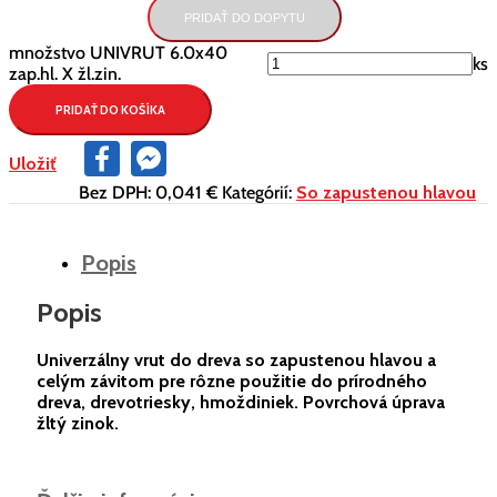
PRIDAŤ DO DOPYTU
množstvo UNIVRUT 6.0x40
ks
zap.hl. X žl.zin.
PRIDAŤ DO KOŠÍKA
Facebook
Facebook
Uložiť
Messenger
Bez DPH:
0,041 €
Kategórií:
So zapustenou hlavou
Popis
Popis
Univerzálny vrut do dreva so zapustenou hlavou a
celým závitom pre rôzne použitie do prírodného
dreva, drevotriesky, hmoždiniek. Povrchová úprava
žltý zinok.