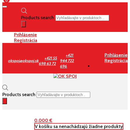
0
Products search
Prihlásenie
Registrácia
Prihlásenie
+421
+421 55
Registrácia
okspoj@okspoj.sk
944 722
698 63 72
696
Products search
0,000
€
V košíku sa nenachádzajú žiadne produkty