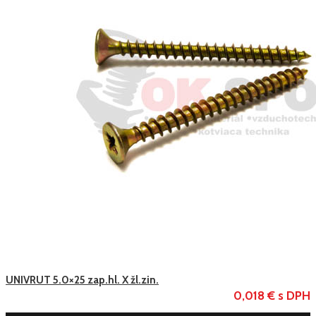
UNIVRUT 5.0×25 zap.hl. X žl.zin.
0,018 € s DPH