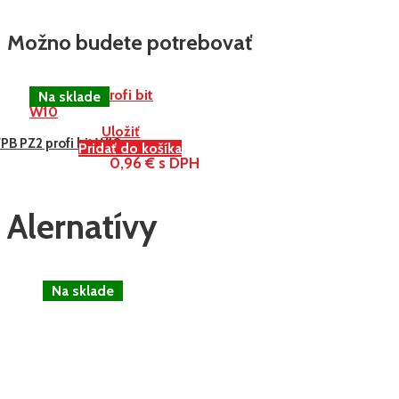
Možno budete potrebovať
Uložiť
PB PZ2 profi bit W10
Pridať do košíka
0,96 € s DPH
Alernatívy