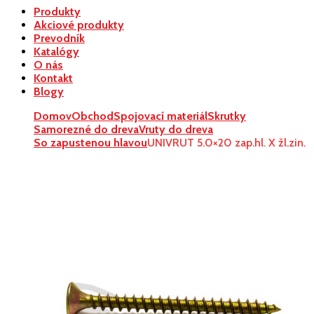
Produkty
Akciové produkty
Prevodník
Katalógy
O nás
Kontakt
Blogy
Domov
Obchod
Spojovací materiál
Skrutky
Samorezné do dreva
Vruty do dreva
So zapustenou hlavou
UNIVRUT 5.0×20 zap.hl. X žl.zin.