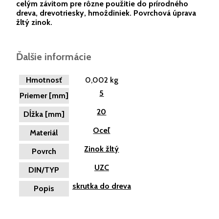
celým závitom pre rôzne použitie do prírodného
dreva, drevotriesky, hmoždiniek. Povrchová úprava
žltý zinok.
Ďalšie informácie
Hmotnosť
0,002 kg
5
Priemer [mm]
20
Dĺžka [mm]
Oceľ
Materiál
Zinok žltý
Povrch
UZC
DIN/TYP
skrutka do dreva
Popis