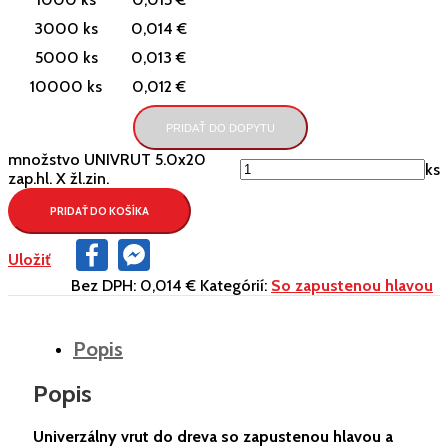
3000 ks
0,014 €
5000 ks
0,013 €
10000 ks
0,012 €
PRIDAŤ DO DOPYTU
množstvo UNIVRUT 5.0x20
ks
zap.hl. X žl.zin.
PRIDAŤ DO KOŠÍKA
Facebook
Facebook
Uložiť
Messenger
Bez DPH:
0,014 €
Kategórií:
So zapustenou hlavou
Popis
Popis
Univerzálny vrut do dreva so zapustenou hlavou a