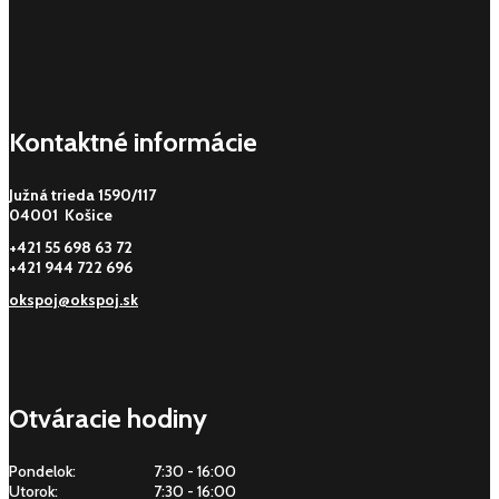
Kontaktné informácie
Južná trieda 1590/117
04001 Košice
+421 55 698 63 72
+421 944 722 696
okspoj@okspoj.sk
Otváracie hodiny
Pondelok:
7:30 - 16:00
Utorok:
7:30 - 16:00