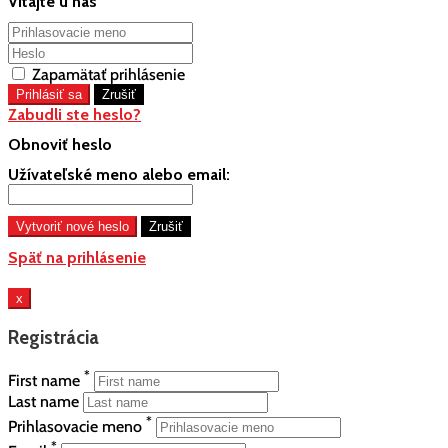
Vitajte u nás
Zapamätať prihlásenie
Zabudli ste heslo?
Obnoviť heslo
Užívateľské meno alebo email:
Späť na prihlásenie
x
Registrácia
*
First name
Last name
*
Prihlasovacie meno
*