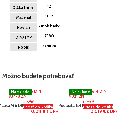
12
Dĺžka [mm]
10.9
Materiál
Zinok biely
Povrch
7380
DIN/TYP
skrutka
Popis
Možno budete potrebovať
Uložiť
Uložiť
Matica M 6 DIN 934-8 ZN
Podložka 6,4 DIN 9021 ZN
Pridať do košíka
Pridať do košíka
0,011 € s DPH
0,019 € s DP