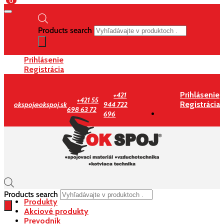
0
Products search
Prihlásenie
Registrácia
Prihlásenie
+421
+421 55
Registrácia
okspoj@okspoj.sk
944 722
698 63 72
696
Products search
Produkty
Akciové produkty
Prevodník