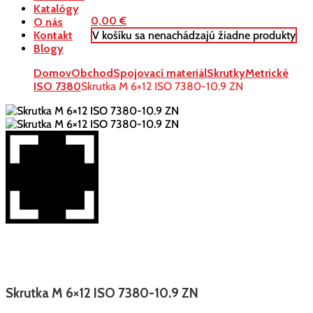
Katalógy
0,00
€
O nás
V košíku sa nenachádzajú žiadne produkty
Kontakt
Blogy
Domov
Obchod
Spojovací materiál
Skrutky
Metrické
ISO 7380
Skrutka M 6×12 ISO 7380-10.9 ZN
Skrutka M 6×12 ISO 7380-10.9 ZN