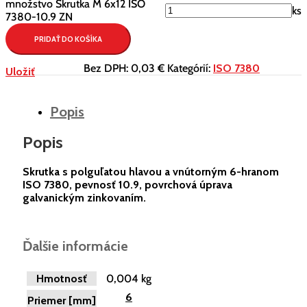
množstvo Skrutka M 6x12 ISO
ks
7380-10.9 ZN
PRIDAŤ DO KOŠÍKA
Bez DPH:
0,03 €
Kategórií:
ISO 7380
Uložiť
Popis
Popis
Skrutka s polguľatou hlavou a vnútorným 6-hranom
ISO 7380, pevnosť 10.9, povrchová úprava
galvanickým zinkovaním.
Ďalšie informácie
Hmotnosť
0,004 kg
6
Priemer [mm]