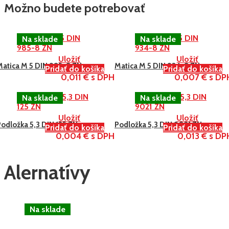
Možno budete potrebovať
Uložiť
Uložiť
Matica M 5 DIN 985-8 ZN
Matica M 5 DIN 934-8 ZN
Pridať do košíka
Pridať do košíka
0,011 € s DPH
0,007 € s DP
Uložiť
Uložiť
odložka 5,3 DIN 125 ZN
Podložka 5,3 DIN 9021 ZN
Pridať do košíka
Pridať do košíka
0,004 € s DPH
0,013 € s DP
Alernatívy