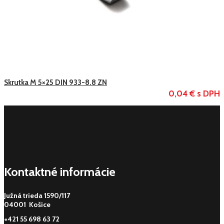
Skrutka M 5×25 DIN 933-8.8 ZN
0,04 € s DPH
Kontaktné informácie
Južná trieda 1590/117
04001 Košice
+421 55 698 63 72