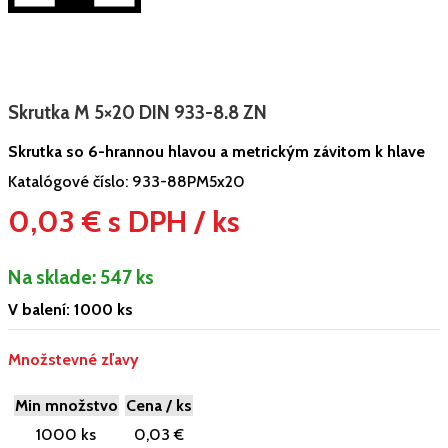
Skrutka M 5×20 DIN 933-8.8 ZN
Skrutka so 6-hrannou hlavou a metrickým závitom k hlave
Katalógové číslo:
933-88PM5x20
0,03 € s DPH / ks
Na sklade:
547 ks
V balení: 1000 ks
Množstevné zľavy
Min množstvo
Cena / ks
1000 ks
0,03 €