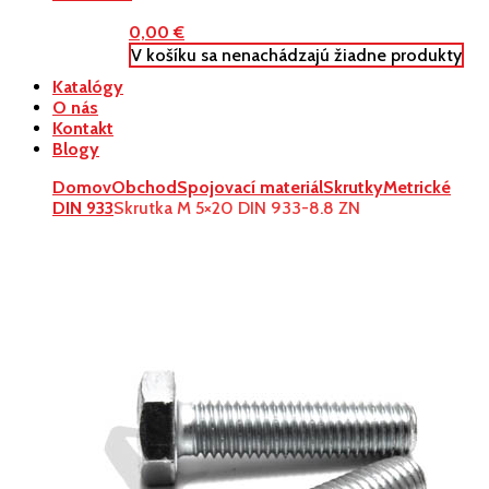
0,00
€
V košíku sa nenachádzajú žiadne produkty
Katalógy
O nás
Kontakt
Blogy
Domov
Obchod
Spojovací materiál
Skrutky
Metrické
DIN 933
Skrutka M 5×20 DIN 933-8.8 ZN