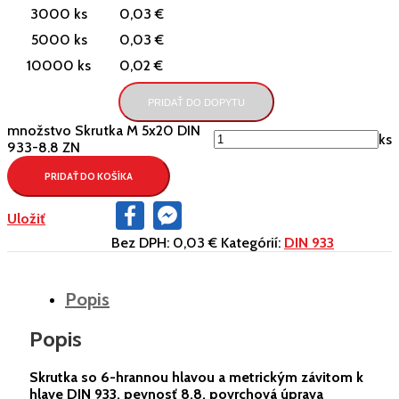
3000 ks
0,03 €
5000 ks
0,03 €
10000 ks
0,02 €
PRIDAŤ DO DOPYTU
množstvo Skrutka M 5x20 DIN
ks
933-8.8 ZN
PRIDAŤ DO KOŠÍKA
Facebook
Facebook
Uložiť
Messenger
Bez DPH:
0,03 €
Kategórií:
DIN 933
Popis
Popis
Skrutka so 6-hrannou hlavou a metrickým závitom k
hlave DIN 933, pevnosť 8.8, povrchová úprava