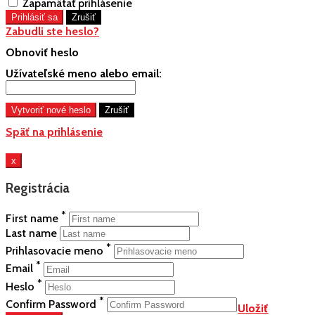
Zapamätať prihlásenie
Zabudli ste heslo?
Obnoviť heslo
Užívateľské meno alebo email:
Späť na prihlásenie
x
Registrácia
*
First name
Last name
*
Prihlasovacie meno
*
Email
*
Heslo
*
Confirm Password
Uložiť
Uložiť