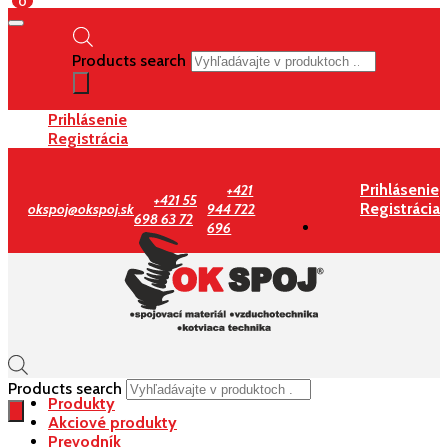
0
Products search
Prihlásenie
Registrácia
Prihlásenie
+421
+421 55
Registrácia
okspoj@okspoj.sk
944 722
698 63 72
696
Products search
Produkty
Akciové produkty
Prevodník