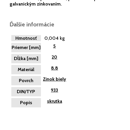
galvanickým zinkovaním.
Ďalšie informácie
Hmotnosť
0,004 kg
5
Priemer [mm]
20
Dĺžka [mm]
8.8
Materiál
Zinok biely
Povrch
933
DIN/TYP
skrutka
Popis