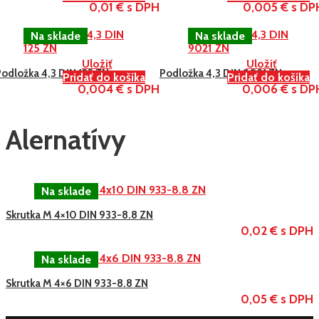
0,01 € s DPH
0,005 € s DP
Uložiť
Uložiť
odložka 4,3 DIN 125 ZN
Podložka 4,3 DIN 9021 ZN
Pridať do košíka
Pridať do košíka
0,004 € s DPH
0,006 € s DP
Alernatívy
Skrutka M 4×10 DIN 933-8.8 ZN
0,02 € s DPH
Skrutka M 4×6 DIN 933-8.8 ZN
0,05 € s DPH