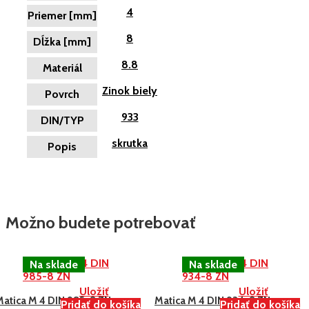
4
Priemer [mm]
8
Dĺžka [mm]
8.8
Materiál
Zinok biely
Povrch
933
DIN/TYP
skrutka
Popis
Možno budete potrebovať
Uložiť
Uložiť
Matica M 4 DIN 985-8 ZN
Matica M 4 DIN 934-8 ZN
Pridať do košíka
Pridať do košíka