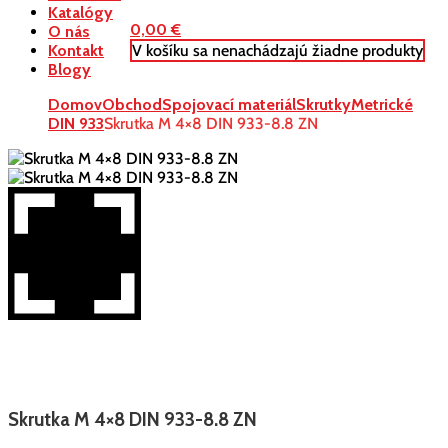
Katalógy
0,00
€
O nás
V košíku sa nenachádzajú žiadne produkty
Kontakt
Blogy
Domov
Obchod
Spojovací materiál
Skrutky
Metrické
DIN 933
Skrutka M 4×8 DIN 933-8.8 ZN
Skrutka M 4×8 DIN 933-8.8 ZN