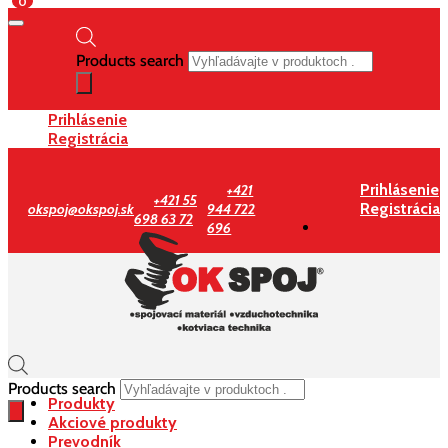
0
Products search
Prihlásenie
Registrácia
Prihlásenie
+421
+421 55
Registrácia
okspoj@okspoj.sk
944 722
698 63 72
696
Products search
Produkty
Akciové produkty
Prevodník