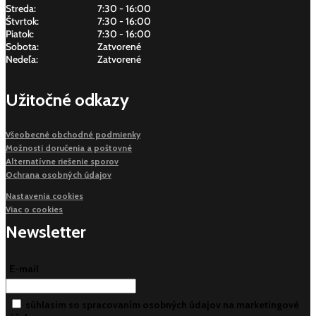
Streda:
7:30 - 16:00
Štvrtok:
7:30 - 16:00
Piatok:
7:30 - 16:00
Sobota:
Zatvorené
Nedeľa:
Zatvorené
Užitočné odkazy
Všeobecné obchodné podmienky
Možnosti doručenia a poštovné
Alternatívne riešenie sporov
Ochrana osobných údajov
Nastavenia cookies
Viac o cookies
Newsletter
E-mail
súhlasim so spracovaním osobných údajov na marketingové