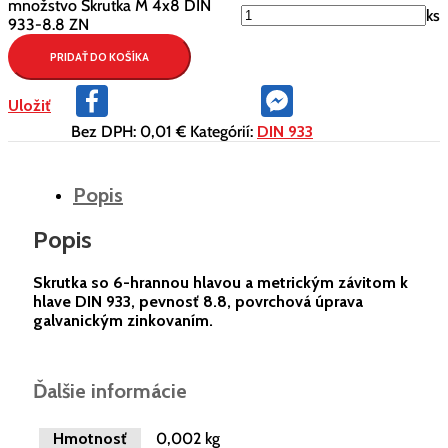
množstvo Skrutka M 4x8 DIN
ks
933-8.8 ZN
PRIDAŤ DO KOŠÍKA
Facebook
Facebook
Uložiť
Messenger
Bez DPH:
0,01 €
Kategórií:
DIN 933
Popis
Popis
Skrutka so 6-hrannou hlavou a metrickým závitom k
hlave DIN 933, pevnosť 8.8, povrchová úprava
galvanickým zinkovaním.
Ďalšie informácie
Hmotnosť
0,002 kg