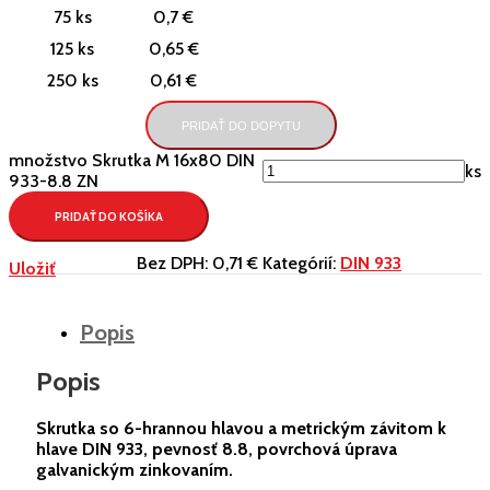
75 ks
0,7 €
125 ks
0,65 €
250 ks
0,61 €
PRIDAŤ DO DOPYTU
množstvo Skrutka M 16x80 DIN
ks
933-8.8 ZN
PRIDAŤ DO KOŠÍKA
Bez DPH:
0,71 €
Kategórií:
DIN 933
Uložiť
Popis
Popis
Skrutka so 6-hrannou hlavou a metrickým závitom k
hlave DIN 933, pevnosť 8.8, povrchová úprava
galvanickým zinkovaním.