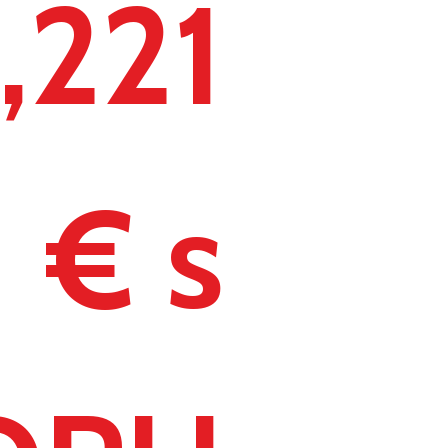
,221
€ s