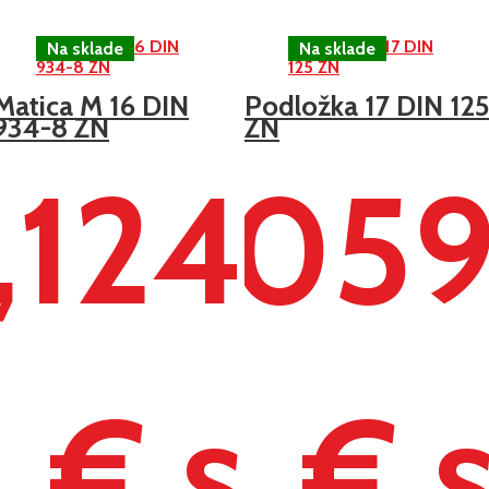
Matica M 16 DIN
Podložka 17 DIN 12
934-8 ZN
ZN
,124
0,05
€ s
€ 