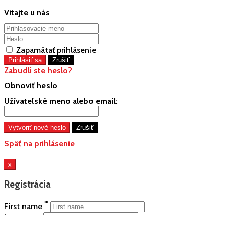
Vitajte u nás
Zapamätať prihlásenie
Zabudli ste heslo?
Obnoviť heslo
Užívateľské meno alebo email:
Späť na prihlásenie
x
Registrácia
*
First name
Last name
*