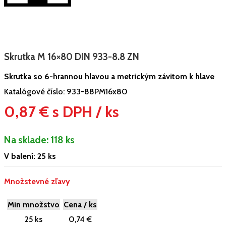
Skrutka M 16×80 DIN 933-8.8 ZN
Skrutka so 6-hrannou hlavou a metrickým závitom k hlave
Katalógové číslo:
933-88PM16x80
0,87 € s DPH / ks
Na sklade:
118 ks
V balení: 25 ks
Množstevné zľavy
Min množstvo
Cena / ks
25 ks
0,74 €