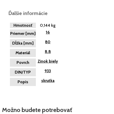
Ďalšie informácie
Hmotnosť
0,144 kg
16
Priemer [mm]
80
Dĺžka [mm]
8.8
Materiál
Zinok biely
Povrch
933
DIN/TYP
skrutka
Popis
Možno budete potrebovať