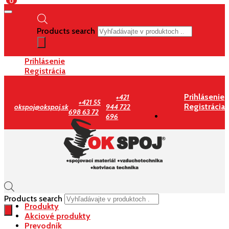
0
Products search
Prihlásenie
Registrácia
Prihlásenie
+421
+421 55
Registrácia
okspoj@okspoj.sk
944 722
698 63 72
696
Products search
Produkty
Akciové produkty
Prevodník