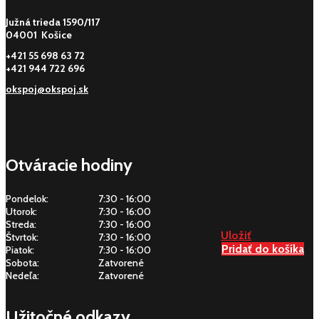
Južná trieda 1590/117
04001 Košice
+421 55 698 63 72
+421 944 722 696
okspoj@okspoj.sk
Otváracie hodiny
Pondelok:
7:30 - 16:00
Utorok:
7:30 - 16:00
Streda:
7:30 - 16:00
Uložiť
Štvrtok:
7:30 - 16:00
Pridať do košíka
Piatok:
7:30 - 16:00
Sobota:
Zatvorené
Nedeľa:
Zatvorené
Užitočné odkazy