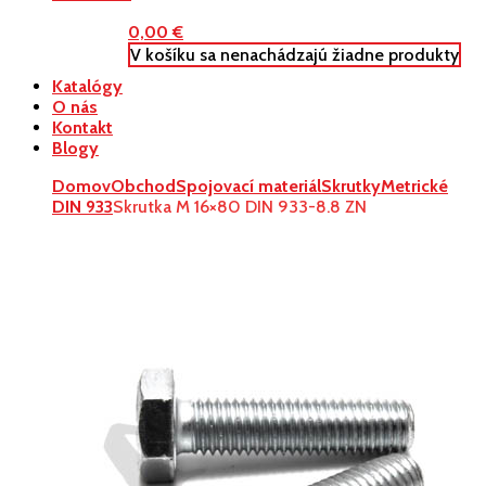
0,00
€
V košíku sa nenachádzajú žiadne produkty
Katalógy
O nás
Kontakt
Blogy
Domov
Obchod
Spojovací materiál
Skrutky
Metrické
DIN 933
Skrutka M 16×80 DIN 933-8.8 ZN