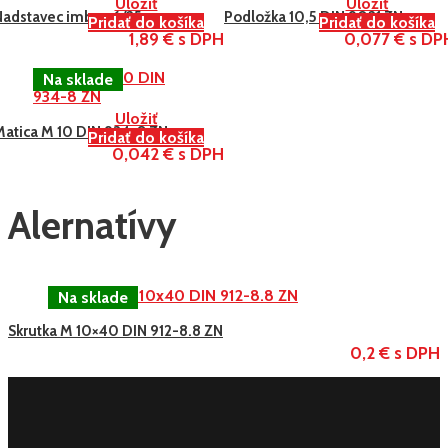
Uložiť
Uložiť
Nadstavec imbus 6/25
Podložka 10,5 DIN 9021 ZN
Pridať do košíka
Pridať do košíka
1,89 € s DPH
0,077 € s DP
Uložiť
Matica M 10 DIN 934-8 ZN
Pridať do košíka
0,042 € s DPH
Alernatívy
Skrutka M 10×40 DIN 912-8.8 ZN
0,2 € s DPH