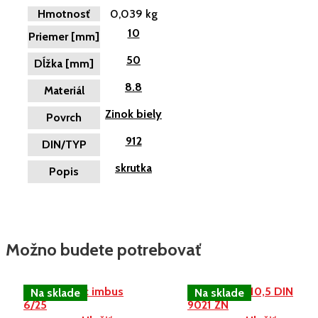
Hmotnosť
0,039 kg
10
Priemer [mm]
50
Dĺžka [mm]
8.8
Materiál
Zinok biely
Povrch
912
DIN/TYP
skrutka
Popis
Možno budete potrebovať