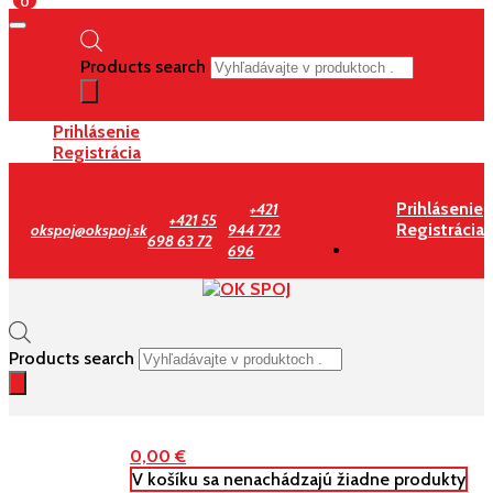
0
Products search
Prihlásenie
Registrácia
Prihlásenie
+421
+421 55
Registrácia
okspoj@okspoj.sk
944 722
698 63 72
696
Products search
0,00
€
V košíku sa nenachádzajú žiadne produkty