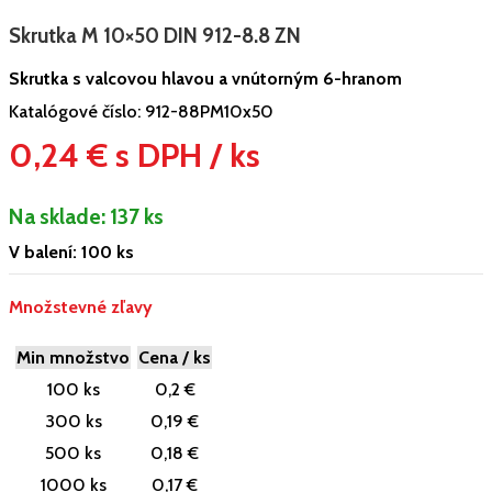
Skrutka M 10×50 DIN 912-8.8 ZN
Skrutka s valcovou hlavou a vnútorným 6-hranom
Katalógové číslo:
912-88PM10x50
0,24 € s DPH / ks
Na sklade:
137 ks
V balení: 100 ks
Množstevné zľavy
Min množstvo
Cena / ks
100 ks
0,2 €
300 ks
0,19 €
500 ks
0,18 €
1000 ks
0,17 €