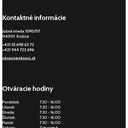
Kontaktné informácie
Južná trieda 1590/117
04001 Košice
+421 55 698 63 72
+421 944 722 696
okspoj@okspoj.sk
Otváracie hodiny
Pondelok:
7:30 - 16:00
Utorok:
7:30 - 16:00
Streda:
7:30 - 16:00
Štvrtok:
7:30 - 16:00
Piatok:
7:30 - 16:00
Sobota:
Zatvorené