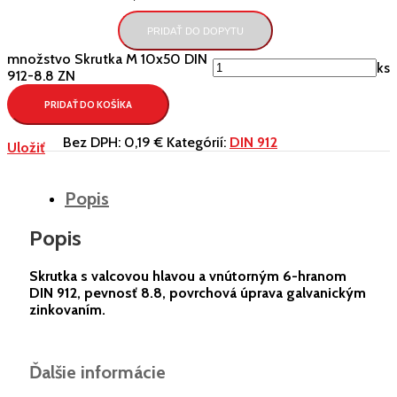
PRIDAŤ DO DOPYTU
množstvo Skrutka M 10x50 DIN
ks
912-8.8 ZN
PRIDAŤ DO KOŠÍKA
Bez DPH:
0,19 €
Kategórií:
DIN 912
Uložiť
Popis
Popis
Skrutka s valcovou hlavou a vnútorným 6-hranom
DIN 912, pevnosť 8.8, povrchová úprava galvanickým
zinkovaním.
Ďalšie informácie