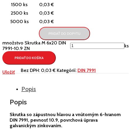
1500 ks
0,03 €
2500 ks
0,03 €
5000 ks
0,03 €
PRIDAŤ DO DOPYTU
množstvo Skrutka M 6x20 DIN
ks
7991-10.9 ZN
PRIDAŤ DO KOŠÍKA
Bez DPH:
0,03 €
Kategórií:
DIN 7991
Uložiť
Popis
Popis
Skrutka so zápustnou hlavou a vnútorným 6-hranom
DIN 7991, pevnosť 10.9, povrchová úprava
galvanickým zinkovaním.