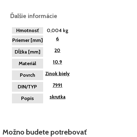
Ďalšie informácie
Hmotnosť
0,004 kg
6
Priemer [mm]
20
Dĺžka [mm]
10.9
Materiál
Zinok biely
Povrch
7991
DIN/TYP
skrutka
Popis
Možno budete potrebovať