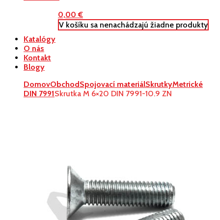
0,00
€
V košíku sa nenachádzajú žiadne produkty
Katalógy
O nás
Kontakt
Blogy
Domov
Obchod
Spojovací materiál
Skrutky
Metrické
DIN 7991
Skrutka M 6×20 DIN 7991-10.9 ZN