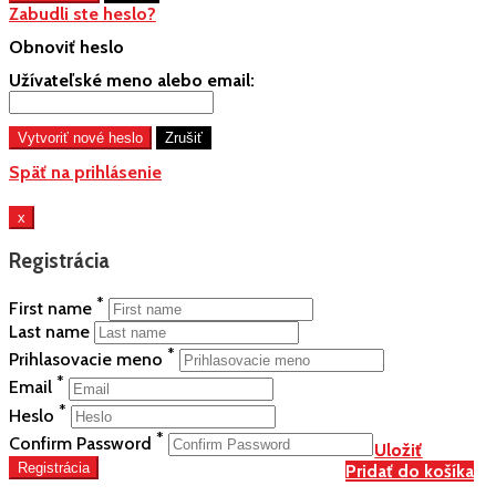
Zabudli ste heslo?
Obnoviť heslo
Užívateľské meno alebo email:
Späť na prihlásenie
x
Registrácia
*
First name
Last name
*
Prihlasovacie meno
*
Email
*
Heslo
*
Confirm Password
Uložiť
Uložiť
Registrácia
Pridať do košíka
Pridať do košíka