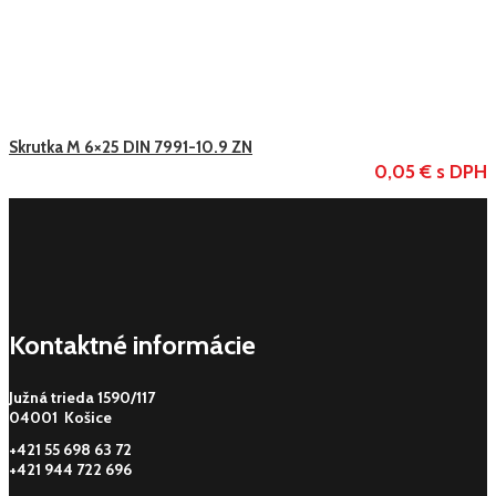
Skrutka M 6×25 DIN 7991-10.9 ZN
0,05 € s DPH
Kontaktné informácie
Južná trieda 1590/117
04001 Košice
+421 55 698 63 72
+421 944 722 696