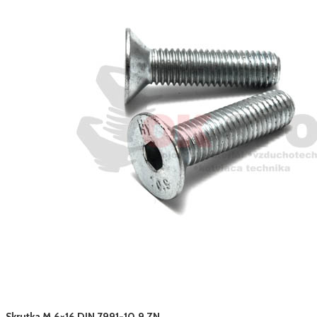
Skrutka M 6×16 DIN 7991-10.9 ZN