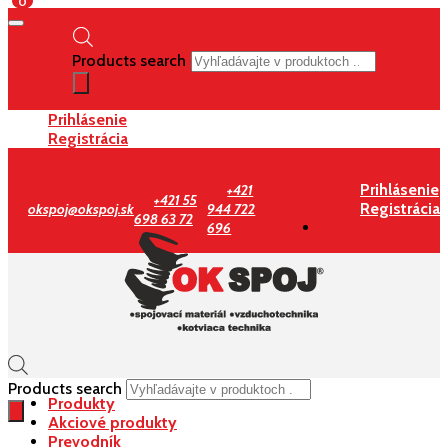
0
Products search
Prihlásenie
Registrácia
Prihlásenie
+421
+421 55
Registrácia
okspoj@okspoj.sk
944 722
698 63 72
696
Products search
Produkty
Akciové produkty
Prevodník