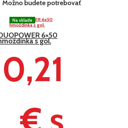
Možno budete potrebovať
DUOPOWER 6×50
hmoždinka s gol.
0,21
€ s