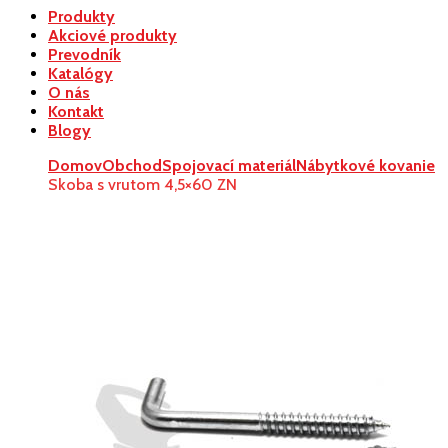
Produkty
Akciové produkty
Prevodník
Katalógy
O nás
Kontakt
Blogy
Domov
Obchod
Spojovací materiál
Nábytkové kovanie
Skoba s vrutom 4,5×60 ZN