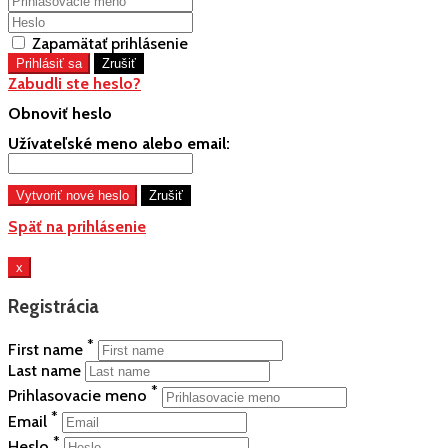
Zapamätať prihlásenie
Zabudli ste heslo?
Obnoviť heslo
Užívateľské meno alebo email:
Späť na prihlásenie
x
Registrácia
*
First name
Last name
*
Prihlasovacie meno
*
Email
*
Heslo