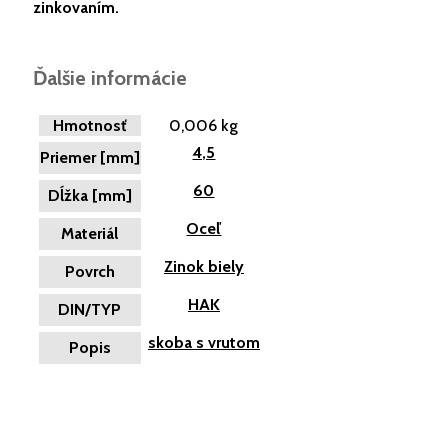
zinkovaním.
Ďalšie informácie
Hmotnosť
0,006 kg
4,5
Priemer [mm]
60
Dĺžka [mm]
Oceľ
Materiál
Zinok biely
Povrch
HAK
DIN/TYP
skoba s vrutom
Popis