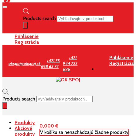
0
Products search
Prihlásenie
Registrácia
Prihlásenie
+421
+421 55
Registrácia
okspoj@okspoj.sk
944 722
698 63 72
696
Products search
Produkty
0,000
€
Akciové
V košíku sa nenachádzajú žiadne produkty
produkty