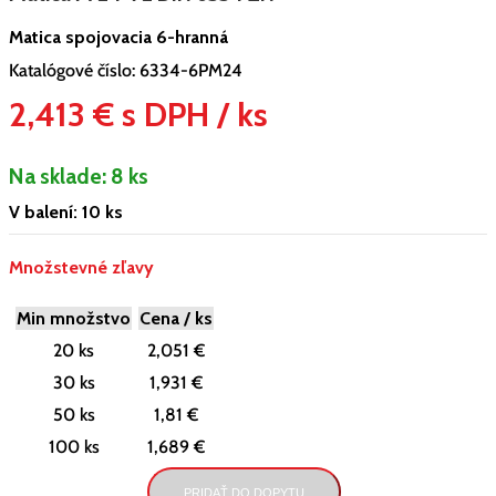
Matica spojovacia 6-hranná
Katalógové číslo:
6334-6PM24
2,413 € s DPH / ks
Na sklade:
8 ks
V balení: 10 ks
Množstevné zľavy
Min množstvo
Cena / ks
20 ks
2,051 €
30 ks
1,931 €
50 ks
1,81 €
100 ks
1,689 €
PRIDAŤ DO DOPYTU