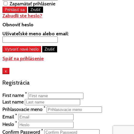
Zapamätať prihlásenie
Zabudli ste heslo?
Obnoviť heslo
Užívateľské meno alebo email:
Späť na prihlásenie
x
Registrácia
*
First name
Last name
*
Prihlasovacie meno
*
Email
*
Heslo
*
Confirm Password