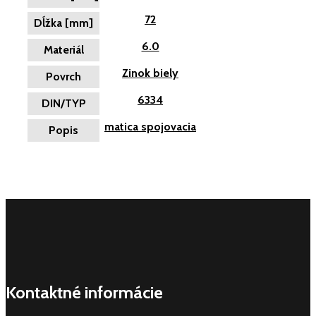
72
Dĺžka [mm]
6.0
Materiál
Zinok biely
Povrch
6334
DIN/TYP
matica spojovacia
Popis
Kontaktné informácie