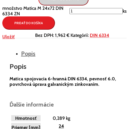
množstvo Matica M 24x72 DIN
ks
6334 ZN
PRIDAŤ DO KOŠÍKA
Bez DPH:
1,962 €
Kategórií:
DIN 6334
Uložiť
Popis
Popis
Matica spojovacia 6-hranná DIN 6334, pevnosť 6.0,
povrchová úprava galvanickým zinkovaním.
Ďalšie informácie
Hmotnosť
0,289 kg
24
Priemer [mm]