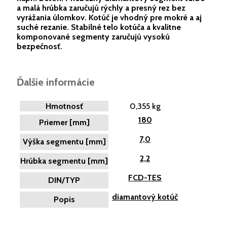
a malá hrúbka zaručujú rýchly a presný rez bez
vyrážania úlomkov. Kotúč je vhodný pre mokré a aj
suché rezanie. Stabilné telo kotúča a kvalitne
komponované segmenty zaručujú vysokú
bezpečnosť.
Ďalšie informácie
Hmotnosť
0,355 kg
180
Priemer [mm]
7,0
Výška segmentu [mm]
2,2
Hrúbka segmentu [mm]
FCD-TES
DIN/TYP
diamantový kotúč
Popis