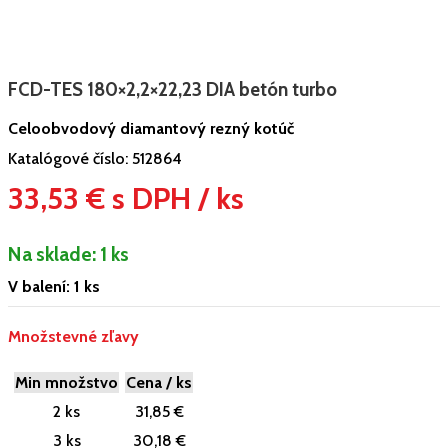
FCD-TES 180×2,2×22,23 DIA betón turbo
Celoobvodový diamantový rezný kotúč
Katalógové číslo:
512864
33,53 € s DPH / ks
Na sklade:
1 ks
V balení: 1 ks
Množstevné zľavy
Min množstvo
Cena / ks
2 ks
31,85 €
3 ks
30,18 €