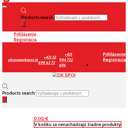
0
Products search
Prihlásenie
Registrácia
Prihlásenie
+421
+421 55
Registrácia
okspoj@okspoj.sk
944 722
698 63 72
696
Products search
0,00
€
V košíku sa nenachádzajú žiadne produkty