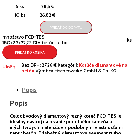
5 ks
28,5 €
10 ks
26,82 €
PRIDAŤ DO DOPYTU
množstvo FCD-TES
ks
180x2,2x22,23 DIA betón turbo
PRIDAŤ DO KOŠÍKA
Bez DPH:
27,26 €
Kategórií:
Kotúče diamantové na
Uložiť
betón
Výrobca:
fischerwerke GmbH & Co. KG
Popis
Popis
Celoobvodový diamantový rezný kotúč FCD-TES je
ideálny nástroj na rezanie prírodného kameňa a
iných tvrdých materiálov s podobnými vlastnosťami
napr.: betón. Priebežný diamantový segment turbo