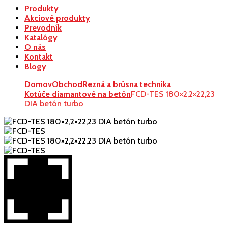
Produkty
Akciové produkty
Prevodník
Katalógy
O nás
Kontakt
Blogy
Domov
Obchod
Rezná a brúsna technika
Kotúče diamantové na betón
FCD-TES 180×2,2×22,23
DIA betón turbo