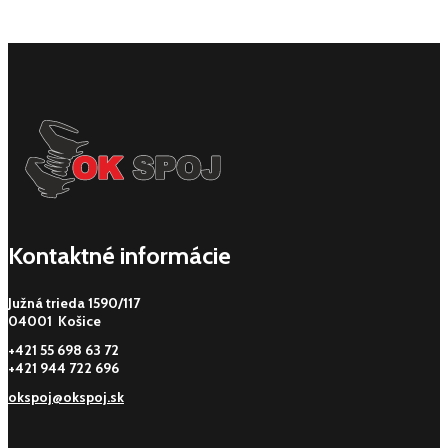
Kontaktné informácie
Južná trieda 1590/117
04001 Košice
+421 55 698 63 72
+421 944 722 696
okspoj@okspoj.sk