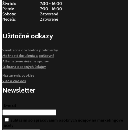
Štvrtok:
7:30 - 16:00
Piatok:
7:30 - 16:00
Sobota:
Zatvorené
Nedeľa:
Zatvorené
Užitočné odkazy
Všeobecné obchodné podmienky
Možnosti doručenia a poštovné
Alternatívne riešenie sporov
Ochrana osobných údajov
Nastavenia cookies
Viac o cookies
Newsletter
E-mail
súhlasim so spracovaním osobných údajov na marketingové
účely