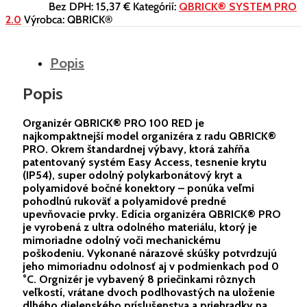
Bez DPH:
15,37 €
Kategórií:
QBRICK® SYSTEM PRO
2.0
Výrobca:
QBRICK®
Popis
Popis
Organizér QBRICK® PRO 100 RED je
najkompaktnejší model organizéra z radu QBRICK®
PRO. Okrem štandardnej výbavy, ktorá zahŕňa
patentovaný systém Easy Access, tesnenie krytu
(IP54), super odolný polykarbonátový kryt a
polyamidové bočné konektory – ponúka veľmi
pohodlnú rukoväť a polyamidové predné
upevňovacie prvky. Edícia organizéra QBRICK® PRO
je vyrobená z ultra odolného materiálu, ktorý je
mimoriadne odolný voči mechanickému
poškodeniu. Vykonané nárazové skúšky potvrdzujú
jeho mimoriadnu odolnosť aj v podmienkach pod 0
°C. Orgnizér je vybavený 8 priečinkami rôznych
veľkostí, vrátane dvoch podlhovastých na uloženie
dlhého dielenského príslušenstva a priehradky na