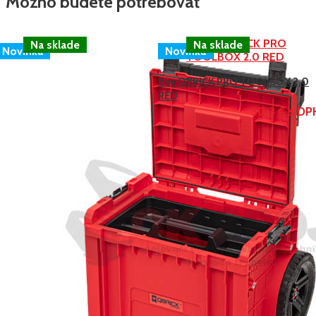
Možno budete potrebovať
Novinka
Novinka
Box QBRICK PRO TOOLBOX 2.0
RED
30,3 € s DP