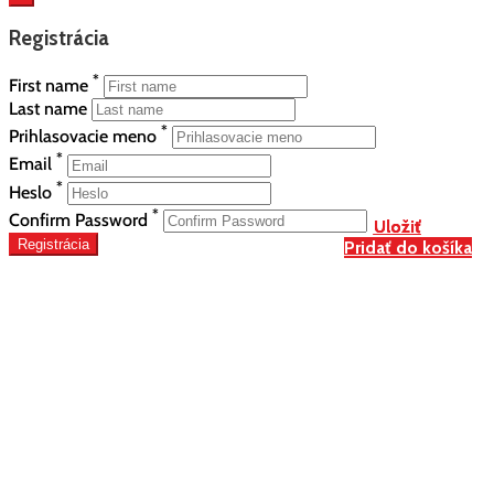
Registrácia
*
First name
Last name
*
Prihlasovacie meno
*
Email
*
Heslo
*
Confirm Password
Uložiť
Uložiť
Uložiť
Registrácia
Pridať do košíka
Pridať do košíka
Pridať do košíka