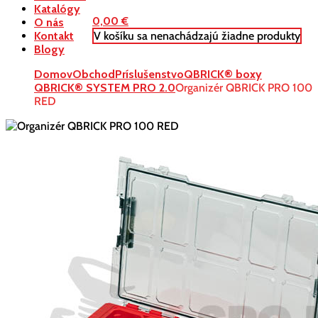
Katalógy
0,00
€
O nás
V košíku sa nenachádzajú žiadne produkty
Kontakt
Blogy
Domov
Obchod
Príslušenstvo
QBRICK® boxy
QBRICK® SYSTEM PRO 2.0
Organizér QBRICK PRO 100
RED