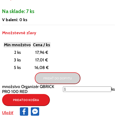
Na sklade:
7 ks
V balení: 0 ks
Množstevné zľavy
Min množstvo
Cena / ks
2 ks
17,96 €
3 ks
17,01 €
5 ks
16,08 €
PRIDAŤ DO DOPYTU
množstvo Organizér QBRICK
ks
PRO 100 RED
PRIDAŤ DO KOŠÍKA
Facebook
Facebook
Uložiť
Messenger