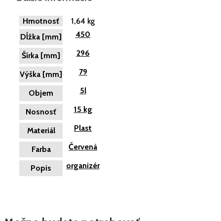
Hmotnosť
1,64 kg
450
Dĺžka [mm]
296
Šírka [mm]
79
Výška [mm]
5l
Objem
15 kg
Nosnosť
Plast
Materiál
Červená
Farba
organizér
Popis