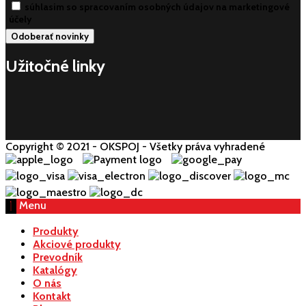
súhlasim so spracovaním osobných údajov na marketingové
účely
Užitočné linky
Copyright © 2021 - OKSPOJ - Všetky práva vyhradené
Menu
Produkty
Akciové produkty
Prevodník
Katalógy
O nás
Kontakt