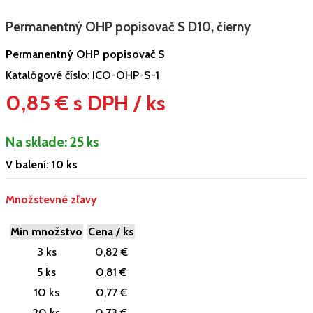
Permanentný OHP popisovač S D10, čierny
Permanentný OHP popisovač S
Katalógové číslo:
ICO-OHP-S-1
0,85 € s DPH / ks
Na sklade:
25 ks
V balení: 10 ks
Množstevné zľavy
Min množstvo
Cena / ks
3 ks
0,82 €
5 ks
0,81 €
10 ks
0,77 €
20 ks
0,73 €