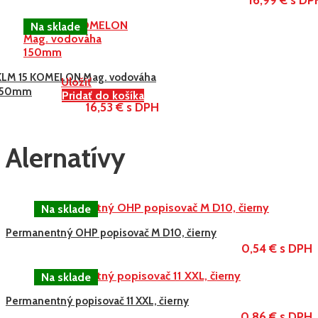
KLM 15 KOMELON Mag. vodováha
Uložiť
150mm
Pridať do košíka
16,53 € s DPH
Alernatívy
Permanentný OHP popisovač M D10, čierny
0,54 € s DPH
Permanentný popisovač 11 XXL, čierny
0,86 € s DPH