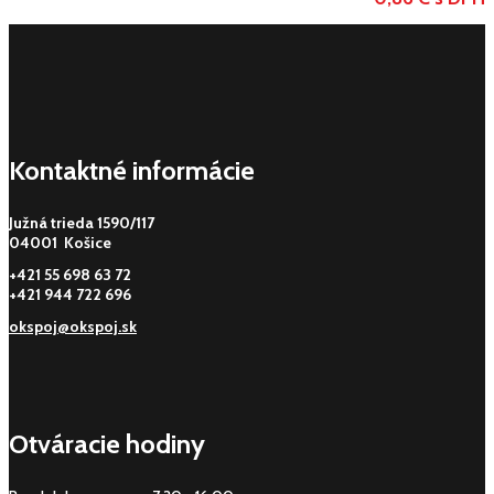
Kontaktné informácie
Južná trieda 1590/117
04001 Košice
+421 55 698 63 72
+421 944 722 696
okspoj@okspoj.sk
Otváracie hodiny