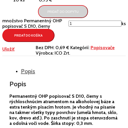
PRIDAŤ DO DOPYTU
množstvo Permanentný OHP
ks
popisovač S D10, čierny
PRIDAŤ DO KOŠÍKA
Bez DPH:
0,69 €
Kategórií:
Popisovače
Uložiť
Výrobca:
ICO Zrt.
Popis
Popis
Permanentný OHP popisovač S D10, čierny s
rýchloschnúcim atramentom na alkoholovej báze a
extra tenkým písacím hrotom. Je vhodný na písanie
na takmer všetky typy povrchov (umelá hmota, sklo,
kov, drevo atď.). Po zaschnutí je stopa oteruvzdorná
a odolná voči vode. Šírka stopy: 0,3 mm.