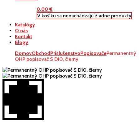
0,00
€
V košíku sa nenachádzajú žiadne produkty
Katalógy
O nás
Kontakt
Blogy
Domov
Obchod
Príslušenstvo
Popisovače
Permanentný
OHP popisovač S D10, čierny