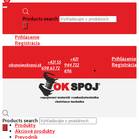
0
Products search
Prihlásenie
Registrácia
Prihlásenie
+421
+421 55
Registrácia
okspoj@okspoj.sk
944 722
698 63 72
696
Products search
Produkty
Akciové produkty
Prevodník