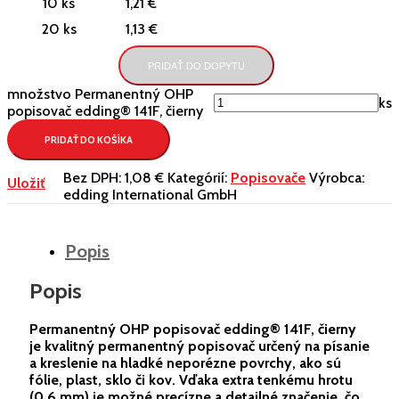
10 ks
1,21 €
20 ks
1,13 €
PRIDAŤ DO DOPYTU
množstvo Permanentný OHP
ks
popisovač edding® 141F, čierny
PRIDAŤ DO KOŠÍKA
Bez DPH:
1,08 €
Kategórií:
Popisovače
Výrobca:
Uložiť
edding International GmbH
Popis
Popis
Permanentný OHP popisovač edding® 141F, čierny
je kvalitný permanentný popisovač určený na písanie
a kreslenie na hladké neporézne povrchy, ako sú
fólie, plast, sklo či kov. Vďaka extra tenkému hrotu
(0,6 mm) je možné precízne a detailné značenie, čo