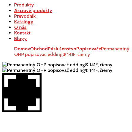
Produkty
Akciové produkty
Prevodník
Katalógy
O nás
Kontakt
Blogy
Domov
Obchod
Príslušenstvo
Popisovače
Permanentný
OHP popisovač edding® 141F, čierny