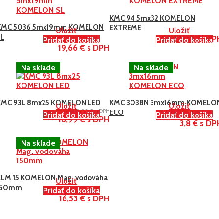
KMC 94 5mx32 KOMELON
KMC 5036 5mx19mm KOMELON
EXTREME
Uložiť
Uložiť
SL
19,99 € s DP
Pridať do košíka
Pridať do košíka
19,66 € s DPH
-15%
KMC 93L 8mx25 KOMELON LED
KMC 3038N 3mx16mm KOMELO
Uložiť
Uložiť
19,99 € s DPH
ECO
Pridať do košíka
Pridať do košíka
16,99 € s DPH
3,8 € s DP
KLM 15 KOMELON Mag. vodováha
Uložiť
150mm
Pridať do košíka
16,53 € s DPH