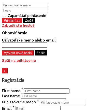
Zapamätať prihlásenie
Zabudli ste heslo?
Obnoviť heslo
Užívateľské meno alebo email:
Späť na prihlásenie
x
Registrácia
*
First name
Last name
*
Prihlasovacie meno
*
Email