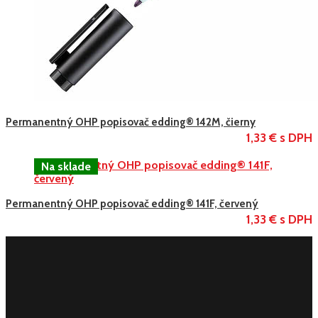
Permanentný OHP popisovač edding® 142M, čierny
1,33 € s DPH
Permanentný OHP popisovač edding® 141F, červený
1,33 € s DPH