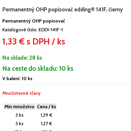
Permanentný OHP popisovač edding® 141F, čierny
Permanentný OHP popisovač
Katalógové číslo:
EDDI-141F-1
1,33 € s DPH / ks
Na sklade:
28 ks
Na ceste do skladu: 10 ks
V balení: 10 ks
Množstevné zľavy
Min množstvo
Cena / ks
3 ks
1,29 €
5 ks
1,27 €