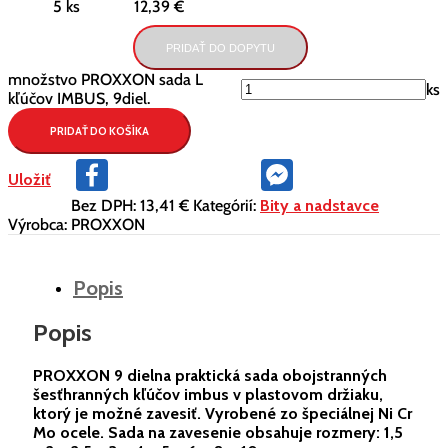
5 ks
12,39 €
PRIDAŤ DO DOPYTU
množstvo PROXXON sada L
ks
kľúčov IMBUS, 9diel.
PRIDAŤ DO KOŠÍKA
Facebook
Facebook
Uložiť
Messenger
Bez DPH:
13,41 €
Kategórií:
Bity a nadstavce
Výrobca:
PROXXON
Popis
Popis
PROXXON 9 dielna praktická sada obojstranných
šesťhranných kľúčov imbus v plastovom držiaku,
ktorý je možné zavesiť. Vyrobené zo špeciálnej Ni Cr
Mo ocele. Sada na zavesenie obsahuje rozmery: 1,5