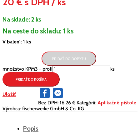
20 € s DPH / ks
Na sklade:
2 ks
Na ceste do skladu: 1 ks
V balení: 1 ks
PRIDAŤ DO DOPYTU
množstvo KPM3 - profi
ks
PRIDAŤ DO KOŠÍKA
Facebook
Facebook
Uložiť
Messenger
Bez DPH:
16,26 €
Kategórií:
Aplikačné pištole
Výrobca:
fischerwerke GmbH & Co. KG
Popis