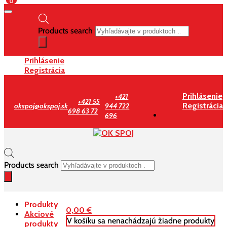
0
Products search
Prihlásenie
Registrácia
Prihlásenie
+421
+421 55
Registrácia
okspoj@okspoj.sk
944 722
698 63 72
696
Products search
Produkty
0,00
€
Akciové
V košíku sa nenachádzajú žiadne produkty
produkty