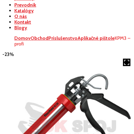
Prevodník
Katalógy
O nás
Kontakt
Blogy
Domov
Obchod
Príslušenstvo
Aplikačné pištole
KPM3 –
profi
-23%