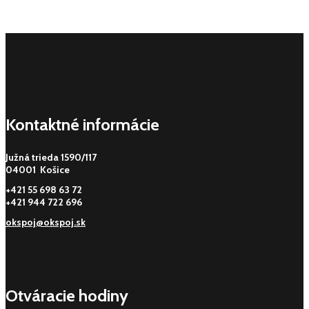
Kontaktné informácie
Južná trieda 1590/117
04001 Košice
+421 55 698 63 72
+421 944 722 696
okspoj@okspoj.sk
Otváracie hodiny