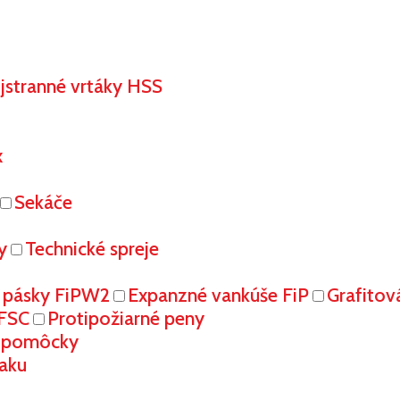
stranné vrtáky HSS
x
Sekáče
y
Technické spreje
 pásky FiPW2
Expanzné vankúše FiP
Grafitov
FFSC
Protipožiarné peny
é pomôcky
aku