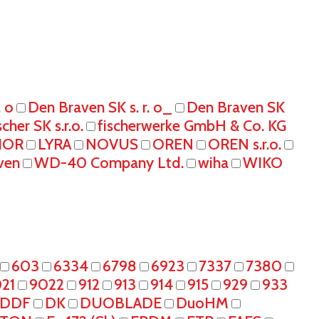
. o
Den Braven SK s. r. o_
Den Braven SK
scher SK s.r.o.
fischerwerke GmbH & Co. KG
IOR
LYRA
NOVUS
OREN
OREN s.r.o.
ven
WD-40 Company Ltd.
wiha
WIKO
603
6334
6798
6923
7337
7380
21
9022
912
913
914
915
929
933
DDF
DK
DUOBLADE
DuoHM