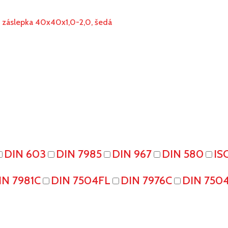
á záslepka 40x40x1,0-2,0, šedá
DIN 603
DIN 7985
DIN 967
DIN 580
IS
IN 7981C
DIN 7504FL
DIN 7976C
DIN 750