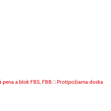
á pena a blok FBS, FBB
Protipožiarna doska