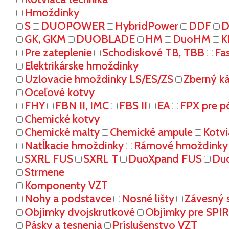
Hmoždinky
S
DUOPOWER
HybridPower
DDF
D
GK, GKM
DUOBLADE
HM
DuoHM
K
Pre zateplenie
Schodiskové TB, TBB
Fa
Elektrikárske hmoždinky
Uzlovacie hmoždinky LS/ES/ZS
Zberný k
Oceľové kotvy
FHY
FBN II, IMC
FBS II
EA
FPX pre p
Chemické kotvy
Chemické malty
Chemické ampule
Kotvi
Natĺkacie hmoždinky
Rámové hmoždinky
SXRL FUS
SXRL T
DuoXpand FUS
Du
Strmene
Komponenty VZT
Nohy a podstavce
Nosné lišty
Závesný 
Objímky dvojskrutkové
Objímky pre SPI
Pásky a tesnenia
Príslušenstvo VZT