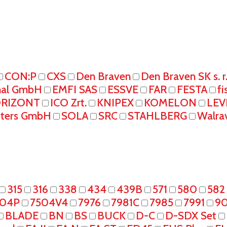
CON:P
CXS
Den Braven
Den Braven SK s. r
onal GmbH
EMFI SAS
ESSVE
FAR
FESTA
fi
RIZONT
ICO Zrt.
KNIPEX
KOMELON
LEV
eters GmbH
SOLA
SRC
STAHLBERG
Walra
315
316
338
434
439B
571
580
582
504P
7504V4
7976
7981C
7985
7991
90
BLADE
BN
BS
BUCK
D-C
D-SDX Set