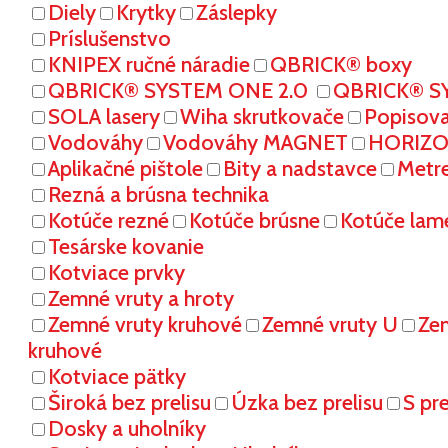
Diely
Krytky
Záslepky
Príslušenstvo
KNIPEX ručné náradie
QBRICK® boxy
QBRICK® SYSTEM ONE 2.0
QBRICK® S
SOLA lasery
Wiha skrutkovače
Popisov
Vodováhy
Vodováhy MAGNET
HORIZON
Aplikačné pištole
Bity a nadstavce
Metr
Rezná a brúsna technika
Kotúče rezné
Kotúče brúsne
Kotúče lam
Tesárske kovanie
Kotviace prvky
Zemné vruty a hroty
Zemné vruty kruhové
Zemné vruty U
Ze
kruhové
Kotviace pätky
Široká bez prelisu
Úzka bez prelisu
S pr
Dosky a uholníky