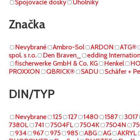
Spojovacie dosky
Uholníky
Značka
Nevybrané
Ambro-Sol
ARDON
ATG®
spol. s r.o.
Den Braven_
edding Internati
fischerwerke GmbH & Co. KG
Henkel
HO
PROXXON
QBRICK®
SADU
Schäfer + P
DIN/TYP
Nevybrane
125
127
1480
1587
3017
7380L
741
7504FL
7504K
7504N
7
934
967
975
985
ABG
AG
AKRYL