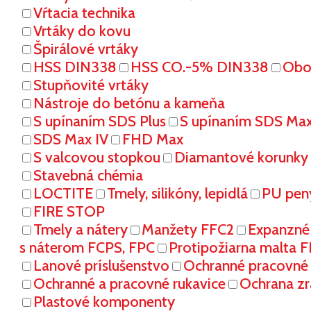
Vŕtacia technika
Vrtáky do kovu
Špirálové vrtáky
HSS DIN338
HSS CO.-5% DIN338
Oboj
Stupňovité vrtáky
Nástroje do betónu a kameňa
S upínaním SDS Plus
S upínaním SDS Ma
SDS Max IV
FHD Max
S valcovou stopkou
Diamantové korunky
Stavebná chémia
LOCTITE
Tmely, silikóny, lepidlá
PU pen
FIRE STOP
Tmely a nátery
Manžety FFC2
Expanzné
s náterom FCPS, FPC
Protipožiarna malta 
Lanové príslušenstvo
Ochranné pracovn
Ochranné a pracovné rukavice
Ochrana zr
Plastové komponenty