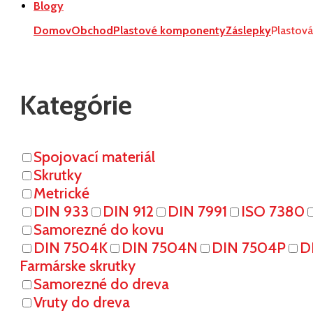
Blogy
Domov
Obchod
Plastové komponenty
Záslepky
Plastov
Kategórie
Spojovací materiál
Skrutky
Metrické
DIN 933
DIN 912
DIN 7991
ISO 7380
Samorezné do kovu
DIN 7504K
DIN 7504N
DIN 7504P
D
Farmárske skrutky
Samorezné do dreva
Vruty do dreva