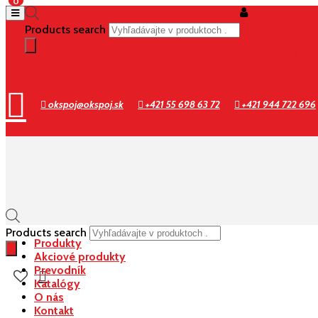
0
Products search
Prihlásen
Registr
okspoj@okspoj.sk
+421 55 698 63 72
+421 944 722 696
Products search
Produkty
Akciové produkty
Prevodník
Katalógy
O nás
Kontakt