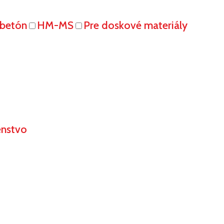
obetón
HM-MS
Pre doskové materiály
enstvo