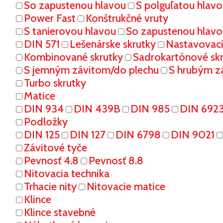
So zapustenou hlavou
S polguľatou hlav
Power Fast
Konštrukčné vruty
S tanierovou hlavou
So zapustenou hlavo
DIN 571
Lešenárske skrutky
Nastavovaci
Kombinované skrutky
Sadrokartónové sk
S jemným závitom/do plechu
S hrubým z
Turbo skrutky
Matice
DIN 934
DIN 439B
DIN 985
DIN 692
Podložky
DIN 125
DIN 127
DIN 6798
DIN 9021
Závitové tyče
Pevnosť 4.8
Pevnosť 8.8
Nitovacia technika
Trhacie nity
Nitovacie matice
Klince
Klince stavebné