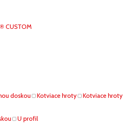
K® CUSTOM
vnou doskou
Kotviace hroty
Kotviace hroty
skou
U profil