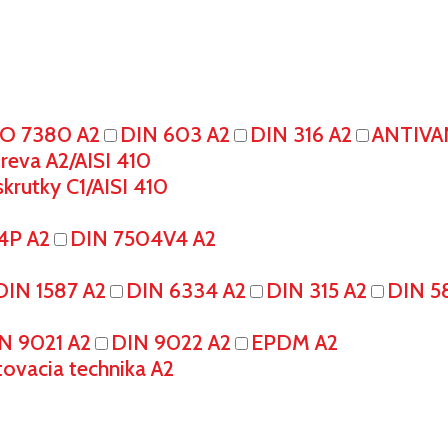
SO 7380 A2
DIN 603 A2
DIN 316 A2
ANTIVA
eva A2/AISI 410
krutky C1/AISI 410
4P A2
DIN 7504V4 A2
DIN 1587 A2
DIN 6334 A2
DIN 315 A2
DIN 5
N 9021 A2
DIN 9022 A2
EPDM A2
tovacia technika A2