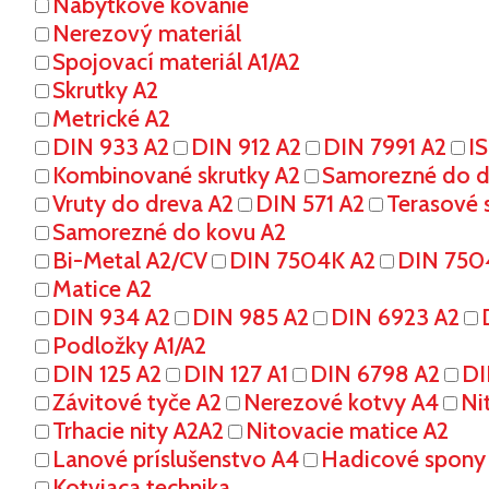
Nábytkové kovanie
Nerezový materiál
Spojovací materiál A1/A2
Skrutky A2
Metrické A2
DIN 933 A2
DIN 912 A2
DIN 7991 A2
I
Kombinované skrutky A2
Samorezné do dr
Vruty do dreva A2
DIN 571 A2
Terasové s
Samorezné do kovu A2
Bi-Metal A2/CV
DIN 7504K A2
DIN 750
Matice A2
DIN 934 A2
DIN 985 A2
DIN 6923 A2
Podložky A1/A2
DIN 125 A2
DIN 127 A1
DIN 6798 A2
DI
Závitové tyče A2
Nerezové kotvy A4
Ni
Trhacie nity A2A2
Nitovacie matice A2
Lanové príslušenstvo A4
Hadicové spony
Kotviaca technika