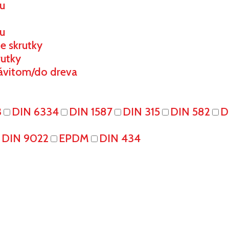
ou
u
e skrutky
rutky
ávitom/do dreva
3
DIN 6334
DIN 1587
DIN 315
DIN 582
D
DIN 9022
EPDM
DIN 434