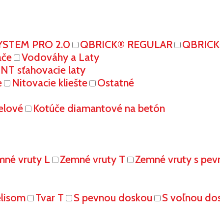
YSTEM PRO 2.0
QBRICK® REGULAR
QBRIC
ače
Vodováhy a Laty
T sťahovacie laty
e
Nitovacie kliešte
Ostatné
elové
Kotúče diamantové na betón
mné vruty L
Zemné vruty T
Zemné vruty s pe
elisom
Tvar T
S pevnou doskou
S voľnou do