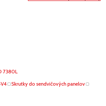
O 7380L
4V4
Skrutky do sendvičových panelov