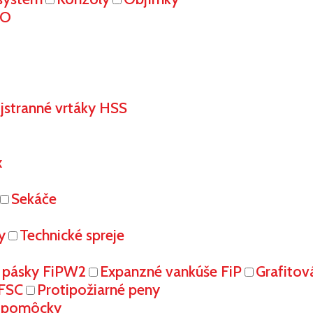
RO
stranné vrtáky HSS
x
Sekáče
y
Technické spreje
 pásky FiPW2
Expanzné vankúše FiP
Grafitov
FFSC
Protipožiarné peny
é pomôcky