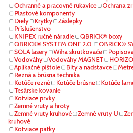
Ochranné a pracovné rukavice
Ochrana zr
Plastové komponenty
Diely
Krytky
Záslepky
Príslušenstvo
KNIPEX ručné náradie
QBRICK® boxy
QBRICK® SYSTEM ONE 2.0
QBRICK® S
SOLA lasery
Wiha skrutkovače
Popisov
Vodováhy
Vodováhy MAGNET
HORIZON
Aplikačné pištole
Bity a nadstavce
Metr
Rezná a brúsna technika
Kotúče rezné
Kotúče brúsne
Kotúče lam
Tesárske kovanie
Kotviace prvky
Zemné vruty a hroty
Zemné vruty kruhové
Zemné vruty U
Ze
kruhové
Kotviace pätky