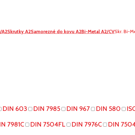
1/A2
Skrutky A2
Samorezné do kovu A2
Bi-Metal A2/CV
Skr. Bi-M
DIN 603
DIN 7985
DIN 967
DIN 580
IS
IN 7981C
DIN 7504FL
DIN 7976C
DIN 750