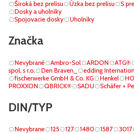
Široká bez prelisu
Úzka bez prelisu
S pr
Dosky a uholníky
Spojovacie dosky
Uholníky
Značka
Nevybrané
Ambro-Sol
ARDON
ATG®
spol. s r.o.
Den Braven_
edding Internati
fischerwerke GmbH & Co. KG
Henkel
HO
PROXXON
QBRICK®
SADU
Schäfer + P
DIN/TYP
Nevybrane
125
127
1480
1587
3017