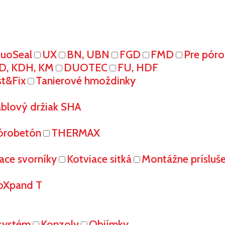
uoSeal
UX
BN, UBN
FGD
FMD
Pre pór
D, KDH, KM
DUOTEC
FU, HDF
st&Fix
Tanierové hmoždinky
áblový držiak SHA
órobetón
THERMAX
ace svorníky
Kotviace sitká
Montážne prísluš
oXpand T
systém
Konzoly
Objímky