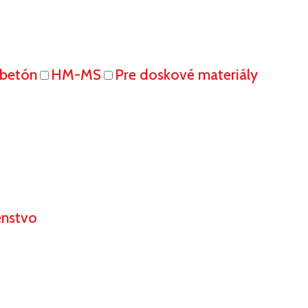
obetón
HM-MS
Pre doskové materiály
enstvo