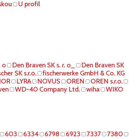
skou
U profil
. o
Den Braven SK s. r. o_
Den Braven SK
scher SK s.r.o.
fischerwerke GmbH & Co. KG
IOR
LYRA
NOVUS
OREN
OREN s.r.o.
ven
WD-40 Company Ltd.
wiha
WIKO
603
6334
6798
6923
7337
7380