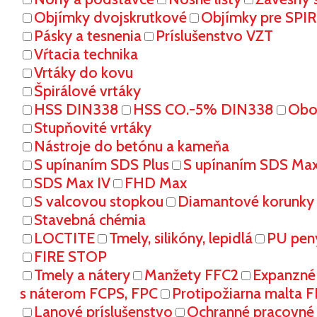
Objímky dvojskrutkové
Objímky pre SPI
Pásky a tesnenia
Príslušenstvo VZT
Vŕtacia technika
Vrtáky do kovu
Špirálové vrtáky
HSS DIN338
HSS CO.-5% DIN338
Oboj
Stupňovité vrtáky
Nástroje do betónu a kameňa
S upínaním SDS Plus
S upínaním SDS Ma
SDS Max IV
FHD Max
S valcovou stopkou
Diamantové korunky
Stavebná chémia
LOCTITE
Tmely, silikóny, lepidlá
PU pen
FIRE STOP
Tmely a nátery
Manžety FFC2
Expanzné
s náterom FCPS, FPC
Protipožiarna malta 
Lanové príslušenstvo
Ochranné pracovn