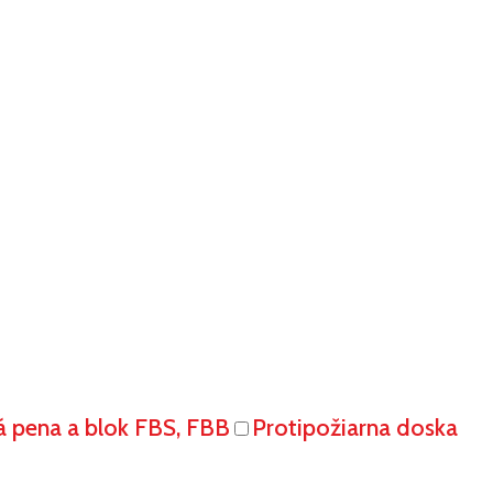
á pena a blok FBS, FBB
Protipožiarna doska