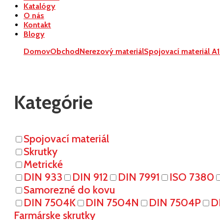
Katalógy
O nás
Kontakt
Blogy
Domov
Obchod
Nerezový materiál
Spojovací materiál A
Kategórie
Spojovací materiál
Skrutky
Metrické
DIN 933
DIN 912
DIN 7991
ISO 7380
Samorezné do kovu
DIN 7504K
DIN 7504N
DIN 7504P
D
Farmárske skrutky