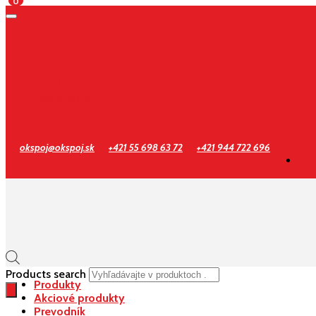
0
Prihlásenie
Registrácia
okspoj@okspoj.sk
+421 55 698 63 72
+421 944 722 696
Products search
Produkty
Akciové produkty
Prevodník