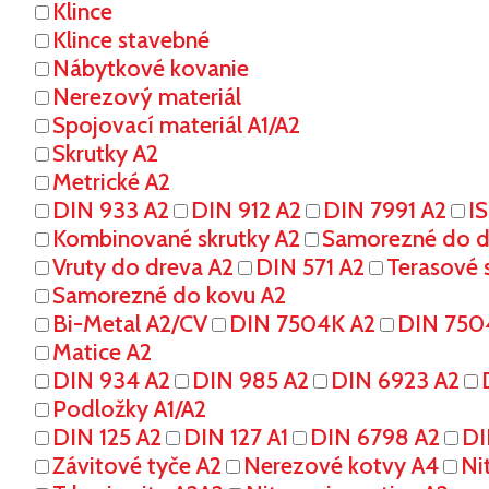
Klince
Klince stavebné
Nábytkové kovanie
Nerezový materiál
Spojovací materiál A1/A2
Skrutky A2
Metrické A2
DIN 933 A2
DIN 912 A2
DIN 7991 A2
I
Kombinované skrutky A2
Samorezné do dr
Vruty do dreva A2
DIN 571 A2
Terasové s
Samorezné do kovu A2
Bi-Metal A2/CV
DIN 7504K A2
DIN 750
Matice A2
DIN 934 A2
DIN 985 A2
DIN 6923 A2
Podložky A1/A2
DIN 125 A2
DIN 127 A1
DIN 6798 A2
DI
Závitové tyče A2
Nerezové kotvy A4
Ni