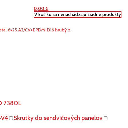
0,00
€
V košíku sa nenachádzajú žiadne produkty
etal 6×25 A2/CV+EPDM-D16 hrubý z.
O 7380L
4V4
Skrutky do sendvičových panelov