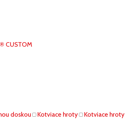
K® CUSTOM
vnou doskou
Kotviace hroty
Kotviace hroty