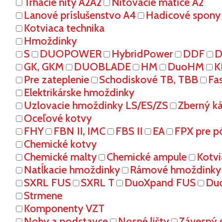
Trhacie nity A2A2
Nitovacie matice A2
Lanové príslušenstvo A4
Hadicové spony
Kotviaca technika
Hmoždinky
S
DUOPOWER
HybridPower
DDF
D
GK, GKM
DUOBLADE
HM
DuoHM
K
Pre zateplenie
Schodiskové TB, TBB
Fa
Elektrikárske hmoždinky
Uzlovacie hmoždinky LS/ES/ZS
Zberný k
Oceľové kotvy
FHY
FBN II, IMC
FBS II
EA
FPX pre p
Chemické kotvy
Chemické malty
Chemické ampule
Kotvi
Natĺkacie hmoždinky
Rámové hmoždinky
SXRL FUS
SXRL T
DuoXpand FUS
Du
Strmene
Komponenty VZT
Nohy a podstavce
Nosné lišty
Závesný 