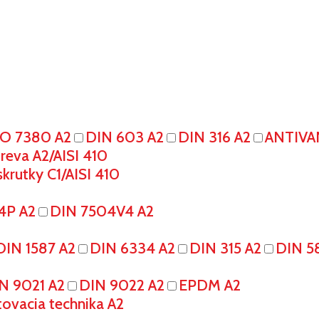
SO 7380 A2
DIN 603 A2
DIN 316 A2
ANTIVA
eva A2/AISI 410
krutky C1/AISI 410
4P A2
DIN 7504V4 A2
DIN 1587 A2
DIN 6334 A2
DIN 315 A2
DIN 5
N 9021 A2
DIN 9022 A2
EPDM A2
tovacia technika A2