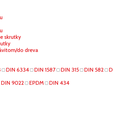
ou
u
e skrutky
rutky
ávitom/do dreva
3
DIN 6334
DIN 1587
DIN 315
DIN 582
D
DIN 9022
EPDM
DIN 434