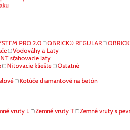
aku
YSTEM PRO 2.0
QBRICK® REGULAR
QBRIC
ače
Vodováhy a Laty
T sťahovacie laty
e
Nitovacie kliešte
Ostatné
elové
Kotúče diamantové na betón
mné vruty L
Zemné vruty T
Zemné vruty s pe