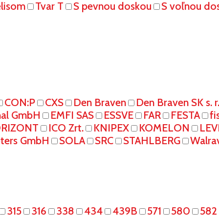
elisom
Tvar T
S pevnou doskou
S voľnou do
CON:P
CXS
Den Braven
Den Braven SK s. r
onal GmbH
EMFI SAS
ESSVE
FAR
FESTA
fi
RIZONT
ICO Zrt.
KNIPEX
KOMELON
LEV
eters GmbH
SOLA
SRC
STAHLBERG
Walra
315
316
338
434
439B
571
580
582