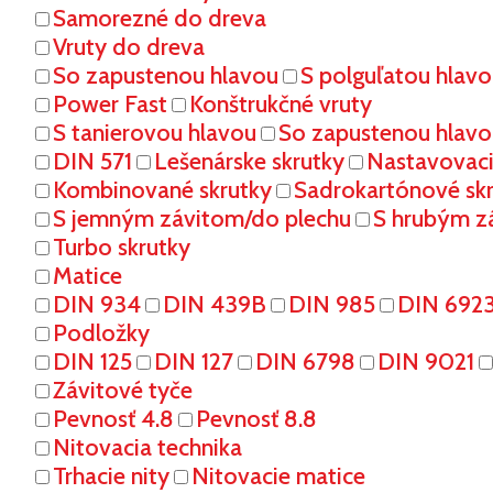
Samorezné do dreva
Vruty do dreva
So zapustenou hlavou
S polguľatou hlav
Power Fast
Konštrukčné vruty
S tanierovou hlavou
So zapustenou hlavo
DIN 571
Lešenárske skrutky
Nastavovaci
Kombinované skrutky
Sadrokartónové sk
S jemným závitom/do plechu
S hrubým z
Turbo skrutky
Matice
DIN 934
DIN 439B
DIN 985
DIN 692
Podložky
DIN 125
DIN 127
DIN 6798
DIN 9021
Závitové tyče
Pevnosť 4.8
Pevnosť 8.8
Nitovacia technika
Trhacie nity
Nitovacie matice