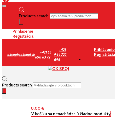
0
Products search
Prihlásenie
Registrácia
Prihlásenie
+421
+421 55
Registrácia
okspoj@okspoj.sk
944 722
698 63 72
696
Products search
0,00
€
V košíku sa nenachádzajú žiadne produkty