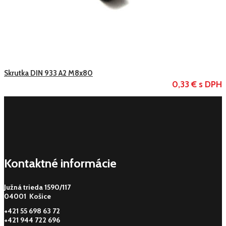
Skrutka DIN 933 A2 M8x80
0,33 € s DPH
Kontaktné informácie
Južná trieda 1590/117
04001 Košice
+421 55 698 63 72
+421 944 722 696