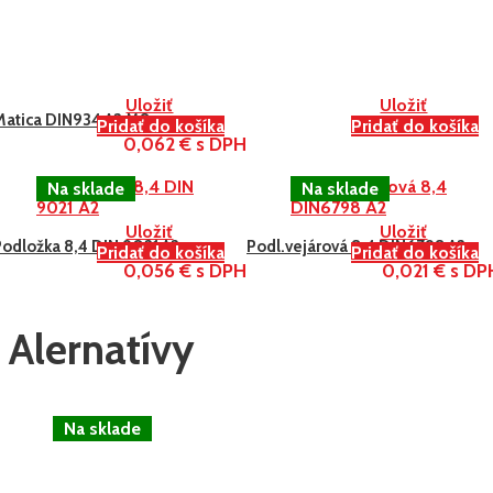
Uložiť
Uložiť
Matica DIN934 A2 M8
Pridať do košíka
Pridať do košíka
0,062 € s DPH
Uložiť
Uložiť
Podložka 8,4 DIN 9021 A2
Podl.vejárová 8,4 DIN6798 A2
Pridať do košíka
Pridať do košíka
0,056 € s DPH
0,021 € s DP
Alernatívy