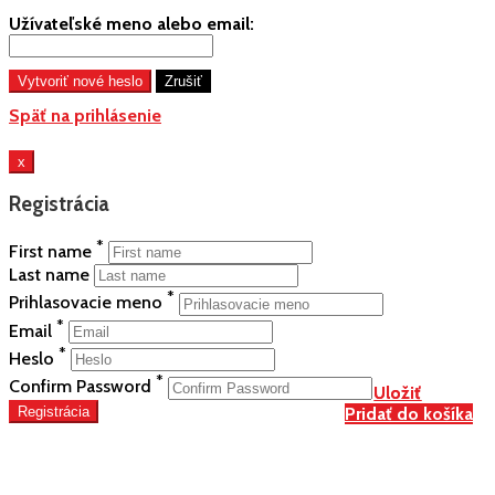
Užívateľské meno alebo email:
Späť na prihlásenie
x
Registrácia
*
First name
Last name
*
Prihlasovacie meno
*
Email
*
Heslo
*
Confirm Password
Uložiť
Uložiť
Registrácia
Pridať do košíka
Pridať do košíka