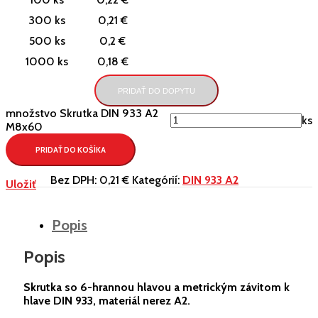
300 ks
0,21 €
500 ks
0,2 €
1000 ks
0,18 €
PRIDAŤ DO DOPYTU
množstvo Skrutka DIN 933 A2
ks
M8x60
PRIDAŤ DO KOŠÍKA
Bez DPH:
0,21 €
Kategórií:
DIN 933 A2
Uložiť
Popis
Popis
Skrutka so 6-hrannou hlavou a metrickým závitom k
hlave DIN 933, materiál nerez A2.