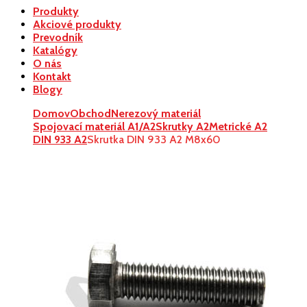
Produkty
Akciové produkty
Prevodník
Katalógy
O nás
Kontakt
Blogy
Domov
Obchod
Nerezový materiál
Spojovací materiál A1/A2
Skrutky A2
Metrické A2
DIN 933 A2
Skrutka DIN 933 A2 M8x60