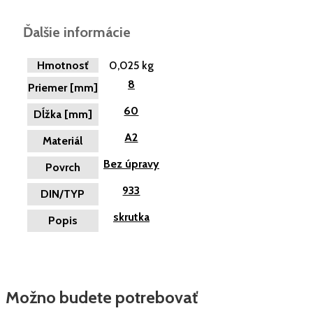
Ďalšie informácie
Hmotnosť
0,025 kg
8
Priemer [mm]
60
Dĺžka [mm]
A2
Materiál
Bez úpravy
Povrch
933
DIN/TYP
skrutka
Popis
Možno budete potrebovať