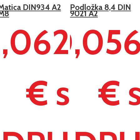
Matica DIN934 A2
Podložka 8,4 DIN
M8
9021 A2
,062
0,05
€ s
€ 