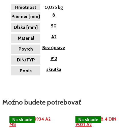
Hmotnosť
0,025 kg
8
Priemer [mm]
50
Dĺžka [mm]
A2
Materiál
Bez úpravy
Povrch
912
DIN/TYP
skrutka
Popis
Možno budete potrebovať