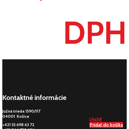
DPH
Kontaktné informácie
Južná trieda 1590/117
04001 Košice
Uložiť
Uložiť
Uložiť
+421 55 698 63 72
Pridať do košíka
Pridať do košíka
Pridať do košíka