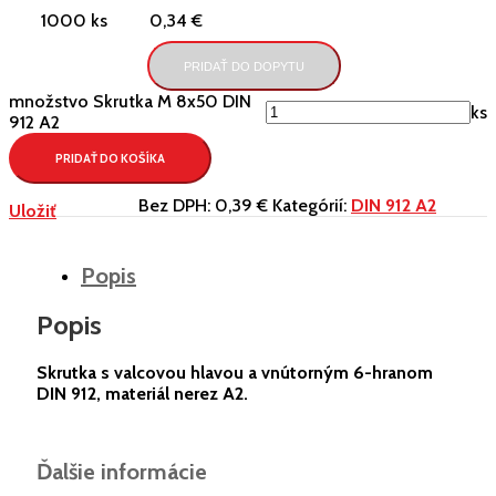
1000 ks
0,34 €
PRIDAŤ DO DOPYTU
množstvo Skrutka M 8x50 DIN
ks
912 A2
PRIDAŤ DO KOŠÍKA
Bez DPH:
0,39 €
Kategórií:
DIN 912 A2
Uložiť
Popis
Popis
Skrutka s valcovou hlavou a vnútorným 6-hranom
DIN 912, materiál nerez A2.
Ďalšie informácie