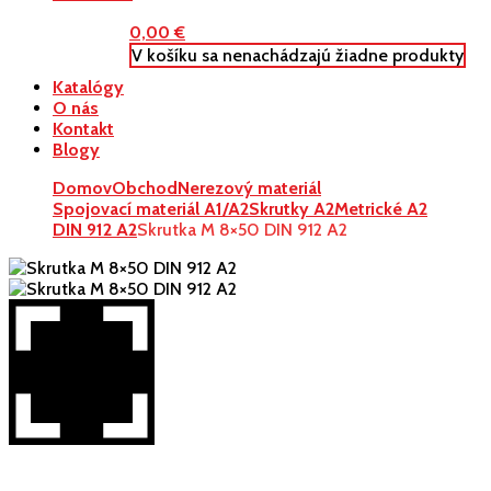
0,00
€
V košíku sa nenachádzajú žiadne produkty
Katalógy
O nás
Kontakt
Blogy
Domov
Obchod
Nerezový materiál
Spojovací materiál A1/A2
Skrutky A2
Metrické A2
DIN 912 A2
Skrutka M 8×50 DIN 912 A2