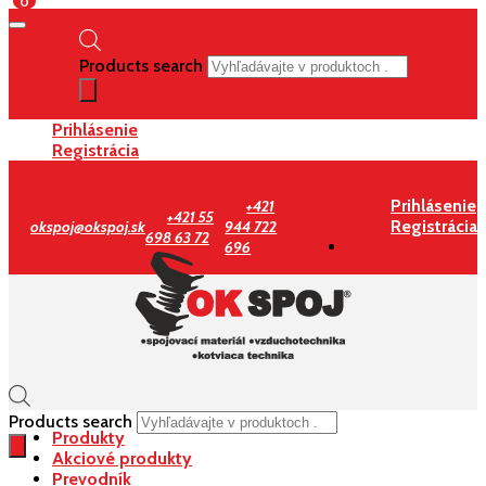
0
Products search
Prihlásenie
Registrácia
Prihlásenie
+421
+421 55
Registrácia
okspoj@okspoj.sk
944 722
698 63 72
696
Products search
Produkty
Akciové produkty
Prevodník