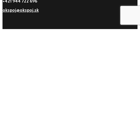
+421 944 722 696
okspoj@okspoj.sk
Otváracie hodiny
Pondelok:
7:30 - 16:00
Utorok:
7:30 - 16:00
Streda:
7:30 - 16:00
Štvrtok:
7:30 - 16:00
Piatok:
7:30 - 16:00
Sobota:
Zatvorené
Nedeľa:
Zatvorené
Užitočné odkazy
Všeobecné obchodné podmienky
Možnosti doručenia a poštovné
Alternatívne riešenie sporov