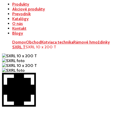
Produkty
Akciové produkty
Prevodník
Katalógy
O nás
Kontakt
Blogy
Domov
Obchod
Kotviaca technika
Rámové hmoždinky
SXRL T
SXRL 10 x 200 T