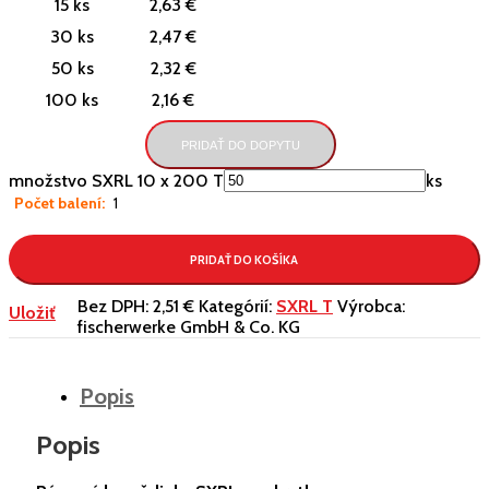
15 ks
2,63 €
30 ks
2,47 €
50 ks
2,32 €
100 ks
2,16 €
PRIDAŤ DO DOPYTU
množstvo SXRL 10 x 200 T
ks
Počet balení:
1
PRIDAŤ DO KOŠÍKA
Bez DPH:
2,51 €
Kategórií:
SXRL T
Výrobca:
Uložiť
fischerwerke GmbH & Co. KG
Popis
Popis