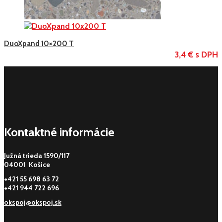
DuoXpand 10×200 T
3,4 € s DPH
Kontaktné informácie
Južná trieda 1590/117
04001 Košice
+421 55 698 63 72
+421 944 722 696
okspoj@okspoj.sk