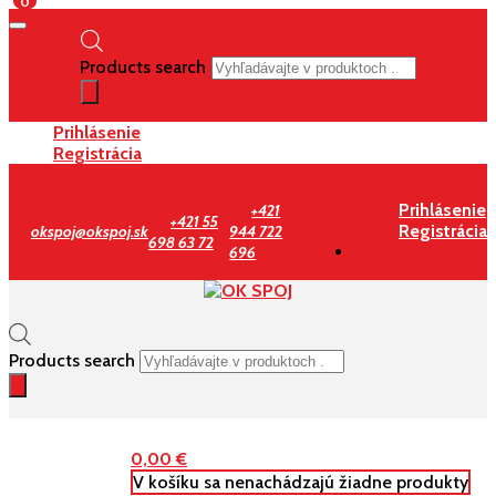
0
Products search
Prihlásenie
Registrácia
Prihlásenie
+421
+421 55
Registrácia
okspoj@okspoj.sk
944 722
698 63 72
696
Products search
0,00
€
V košíku sa nenachádzajú žiadne produkty