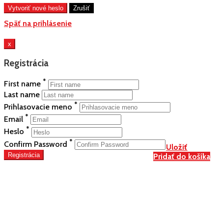
Späť na prihlásenie
x
Registrácia
*
First name
Last name
*
Prihlasovacie meno
*
Email
*
Heslo
*
Confirm Password
Uložiť
Uložiť
Registrácia
Pridať do košíka
Pridať do košíka