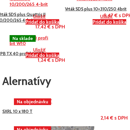
Vrták SDS plus 10×310/250 4brit
rták SDS plus Quattric II
9,47 € s DP
Uložiť
Uložiť
10/200/265 4-brit
Pridať do košíka
Pridať do košíka
17,42 € s DPH
Uložiť
PB TX 40 profi bit W10
Pridať do košíka
1,24 € s DPH
Alernatívy
SXRL 10 x 180 T
2,14 € s DPH