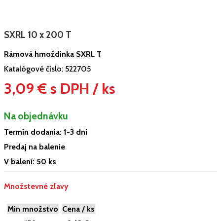
SXRL 10 x 200 T
Rámová hmoždinka SXRL T
Katalógové číslo:
522705
3,09 € s DPH / ks
Na objednávku
Termín dodania: 1-3 dni
Predaj na balenie
V balení: 50 ks
Množstevné zľavy
Min množstvo
Cena / ks