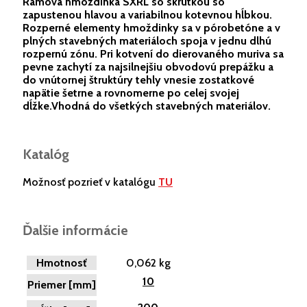
Rámová hmoždinka SXRL so skrutkou so
zapustenou hlavou a variabilnou kotevnou hĺbkou.
Rozperné elementy hmoždinky sa v pórobetóne a v
plných stavebných materiáloch spoja v jednu dlhú
rozpernú zónu. Pri kotvení do dierovaného muriva sa
pevne zachytí za najsilnejšiu obvodovú prepážku a
do vnútornej štruktúry tehly vnesie zostatkové
napätie šetrne a rovnomerne po celej svojej
dĺžke.Vhodná do všetkých stavebných materiálov.
Katalóg
Možnosť pozrieť v katalógu
TU
Ďalšie informácie
Hmotnosť
0,062 kg
10
Priemer [mm]