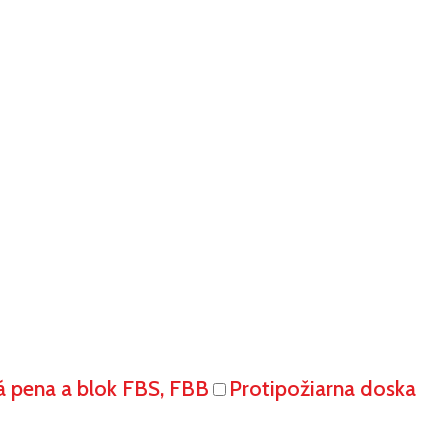
á pena a blok FBS, FBB
Protipožiarna doska