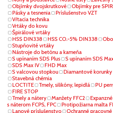
Objímky dvojskrutkové
Objímky pre SPI
Pásky a tesnenia
Príslušenstvo VZT
Vŕtacia technika
Vrtáky do kovu
Špirálové vrtáky
HSS DIN338
HSS CO.-5% DIN338
Oboj
Stupňovité vrtáky
Nástroje do betónu a kameňa
S upínaním SDS Plus
S upínaním SDS Ma
SDS Max IV
FHD Max
S valcovou stopkou
Diamantové korunky
Stavebná chémia
LOCTITE
Tmely, silikóny, lepidlá
PU pen
FIRE STOP
Tmely a nátery
Manžety FFC2
Expanzné
s náterom FCPS, FPC
Protipožiarna malta 
Lanové príslušenstvo
Ochranné pracovn