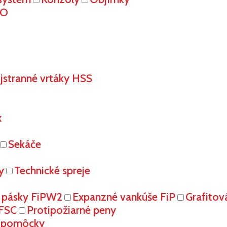
RO
stranné vrtáky HSS
x
Sekáče
y
Technické spreje
 pásky FiPW2
Expanzné vankúše FiP
Grafitov
FFSC
Protipožiarné peny
é pomôcky