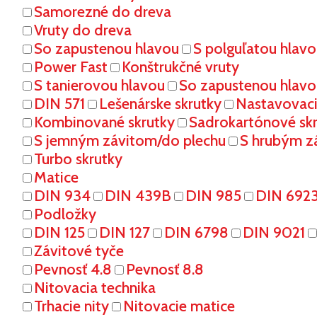
Samorezné do dreva
Vruty do dreva
So zapustenou hlavou
S polguľatou hlav
Power Fast
Konštrukčné vruty
S tanierovou hlavou
So zapustenou hlavo
DIN 571
Lešenárske skrutky
Nastavovaci
Kombinované skrutky
Sadrokartónové sk
S jemným závitom/do plechu
S hrubým z
Turbo skrutky
Matice
DIN 934
DIN 439B
DIN 985
DIN 692
Podložky
DIN 125
DIN 127
DIN 6798
DIN 9021
Závitové tyče
Pevnosť 4.8
Pevnosť 8.8
Nitovacia technika
Trhacie nity
Nitovacie matice