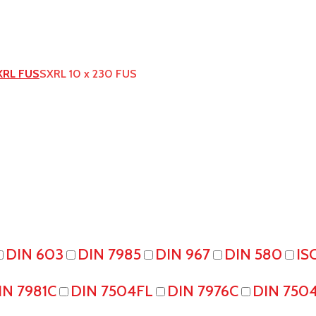
XRL FUS
SXRL 10 x 230 FUS
DIN 603
DIN 7985
DIN 967
DIN 580
IS
IN 7981C
DIN 7504FL
DIN 7976C
DIN 750