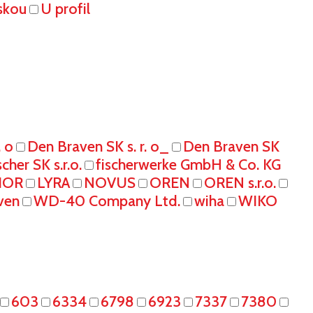
skou
U profil
. o
Den Braven SK s. r. o_
Den Braven SK
scher SK s.r.o.
fischerwerke GmbH & Co. KG
IOR
LYRA
NOVUS
OREN
OREN s.r.o.
ven
WD-40 Company Ltd.
wiha
WIKO
603
6334
6798
6923
7337
7380