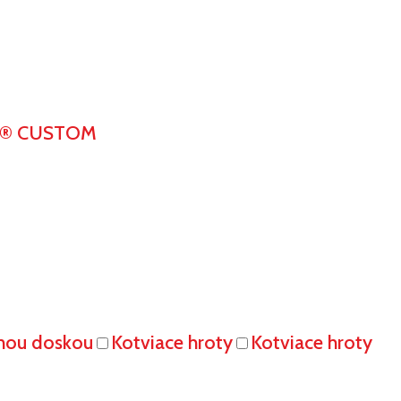
K® CUSTOM
vnou doskou
Kotviace hroty
Kotviace hroty