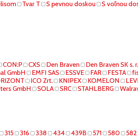
elisom
Tvar T
S pevnou doskou
S voľnou do
CON:P
CXS
Den Braven
Den Braven SK s. r
onal GmbH
EMFI SAS
ESSVE
FAR
FESTA
fi
RIZONT
ICO Zrt.
KNIPEX
KOMELON
LEV
eters GmbH
SOLA
SRC
STAHLBERG
Walra
315
316
338
434
439B
571
580
582