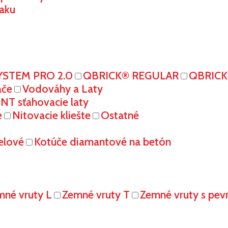
aku
YSTEM PRO 2.0
QBRICK® REGULAR
QBRIC
ače
Vodováhy a Laty
T sťahovacie laty
e
Nitovacie kliešte
Ostatné
elové
Kotúče diamantové na betón
mné vruty L
Zemné vruty T
Zemné vruty s pe