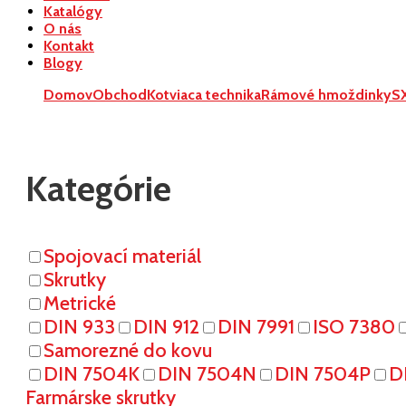
Katalógy
O nás
Kontakt
Blogy
Domov
Obchod
Kotviaca technika
Rámové hmoždinky
S
Kategórie
Spojovací materiál
Skrutky
Metrické
DIN 933
DIN 912
DIN 7991
ISO 7380
Samorezné do kovu
DIN 7504K
DIN 7504N
DIN 7504P
D
Farmárske skrutky