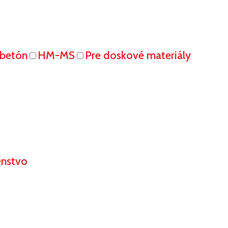
obetón
HM-MS
Pre doskové materiály
enstvo