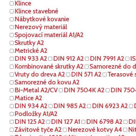
Klince
Klince stavebné
Nábytkové kovanie
Nerezový materiál
Spojovací materiál A1/A2
Skrutky A2
Metrické A2
DIN 933 A2
DIN 912 A2
DIN 7991 A2
I
Kombinované skrutky A2
Samorezné do dr
Vruty do dreva A2
DIN 571 A2
Terasové s
Samorezné do kovu A2
Bi-Metal A2/CV
DIN 7504K A2
DIN 750
Matice A2
DIN 934 A2
DIN 985 A2
DIN 6923 A2
Podložky A1/A2
DIN 125 A2
DIN 127 A1
DIN 6798 A2
DI
Závitové tyče A2
Nerezové kotvy A4
Ni