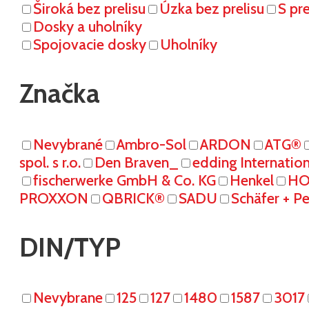
Široká bez prelisu
Úzka bez prelisu
S pr
Dosky a uholníky
Spojovacie dosky
Uholníky
Značka
Nevybrané
Ambro-Sol
ARDON
ATG®
spol. s r.o.
Den Braven_
edding Internati
fischerwerke GmbH & Co. KG
Henkel
HO
PROXXON
QBRICK®
SADU
Schäfer + P
DIN/TYP
Nevybrane
125
127
1480
1587
3017