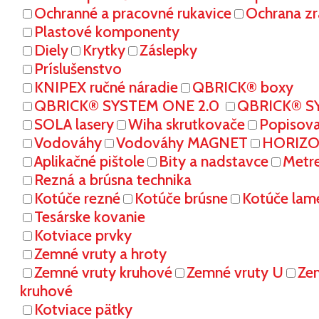
Ochranné a pracovné rukavice
Ochrana zr
Plastové komponenty
Diely
Krytky
Záslepky
Príslušenstvo
KNIPEX ručné náradie
QBRICK® boxy
QBRICK® SYSTEM ONE 2.0
QBRICK® S
SOLA lasery
Wiha skrutkovače
Popisov
Vodováhy
Vodováhy MAGNET
HORIZON
Aplikačné pištole
Bity a nadstavce
Metr
Rezná a brúsna technika
Kotúče rezné
Kotúče brúsne
Kotúče lam
Tesárske kovanie
Kotviace prvky
Zemné vruty a hroty
Zemné vruty kruhové
Zemné vruty U
Ze
kruhové
Kotviace pätky