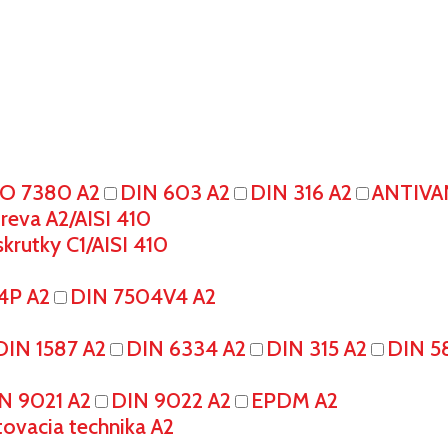
SO 7380 A2
DIN 603 A2
DIN 316 A2
ANTIVA
eva A2/AISI 410
krutky C1/AISI 410
4P A2
DIN 7504V4 A2
DIN 1587 A2
DIN 6334 A2
DIN 315 A2
DIN 5
N 9021 A2
DIN 9022 A2
EPDM A2
tovacia technika A2