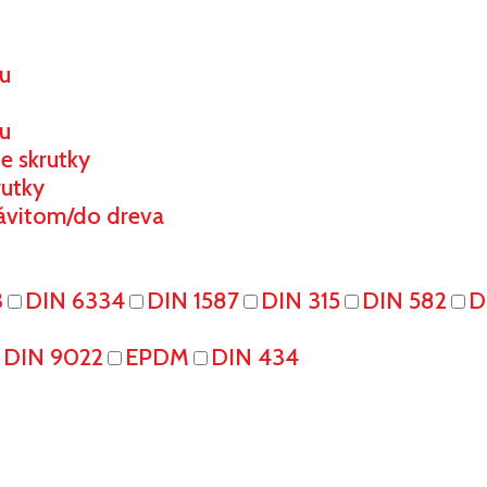
ou
u
e skrutky
rutky
ávitom/do dreva
3
DIN 6334
DIN 1587
DIN 315
DIN 582
D
DIN 9022
EPDM
DIN 434