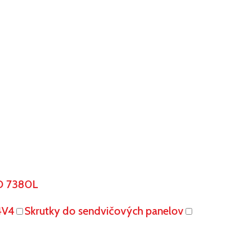
O 7380L
4V4
Skrutky do sendvičových panelov