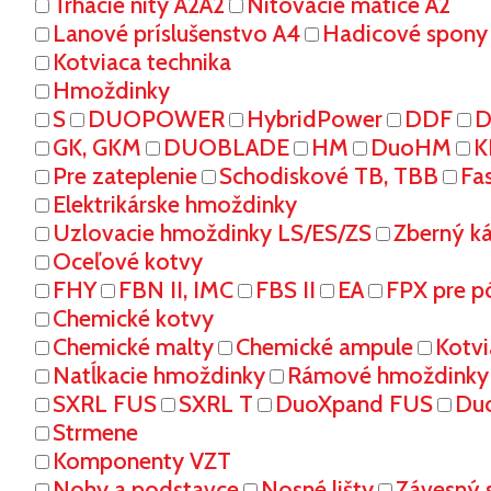
Trhacie nity A2A2
Nitovacie matice A2
Lanové príslušenstvo A4
Hadicové spony
Kotviaca technika
Hmoždinky
S
DUOPOWER
HybridPower
DDF
D
GK, GKM
DUOBLADE
HM
DuoHM
K
Pre zateplenie
Schodiskové TB, TBB
Fa
Elektrikárske hmoždinky
Uzlovacie hmoždinky LS/ES/ZS
Zberný k
Oceľové kotvy
FHY
FBN II, IMC
FBS II
EA
FPX pre p
Chemické kotvy
Chemické malty
Chemické ampule
Kotvi
Natĺkacie hmoždinky
Rámové hmoždinky
SXRL FUS
SXRL T
DuoXpand FUS
Du
Strmene
Komponenty VZT
Nohy a podstavce
Nosné lišty
Závesný 