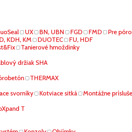
uoSeal
UX
BN, UBN
FGD
FMD
Pre pór
D, KDH, KM
DUOTEC
FU, HDF
st&Fix
Tanierové hmoždinky
áblový držiak SHA
órobetón
THERMAX
ace svorníky
Kotviace sitká
Montážne prísluš
oXpand T
systém
Konzoly
Objímky