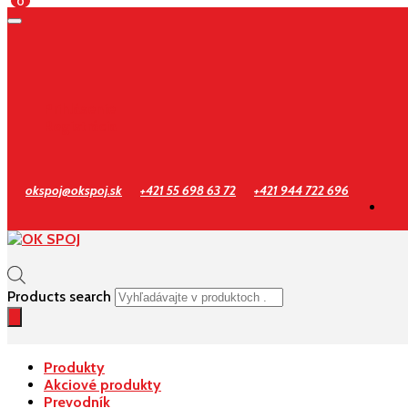
0
Prihlásenie
Registrácia
okspoj@okspoj.sk
+421 55 698 63 72
+421 944 722 696
Products search
Produkty
Akciové produkty
Prevodník