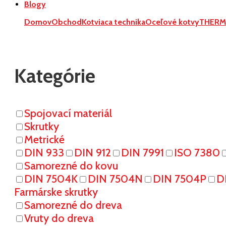
Blogy
Domov
Obchod
Kotviaca technika
Oceľové kotvy
THERM
Kategórie
Spojovací materiál
Skrutky
Metrické
DIN 933
DIN 912
DIN 7991
ISO 7380
Samorezné do kovu
DIN 7504K
DIN 7504N
DIN 7504P
D
Farmárske skrutky
Samorezné do dreva
Vruty do dreva