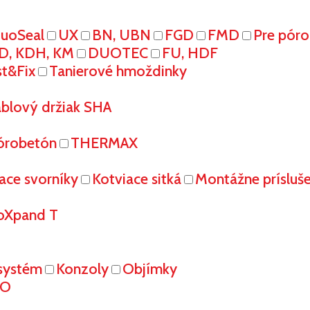
uoSeal
UX
BN, UBN
FGD
FMD
Pre pór
D, KDH, KM
DUOTEC
FU, HDF
st&Fix
Tanierové hmoždinky
áblový držiak SHA
órobetón
THERMAX
ace svorníky
Kotviace sitká
Montážne prísluš
oXpand T
systém
Konzoly
Objímky
RO