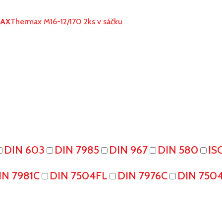
AX
Thermax M16-12/170 2ks v sáčku
DIN 603
DIN 7985
DIN 967
DIN 580
IS
IN 7981C
DIN 7504FL
DIN 7976C
DIN 750