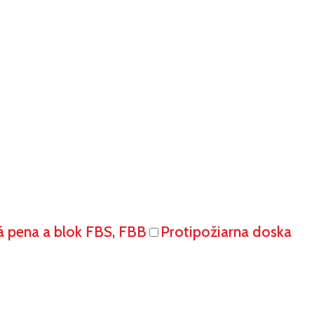
á pena a blok FBS, FBB
Protipožiarna doska