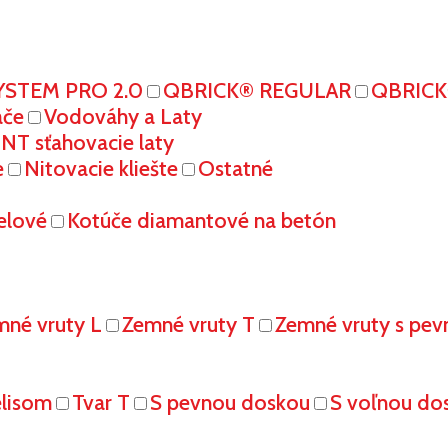
YSTEM PRO 2.0
QBRICK® REGULAR
QBRIC
ače
Vodováhy a Laty
T sťahovacie laty
e
Nitovacie kliešte
Ostatné
elové
Kotúče diamantové na betón
mné vruty L
Zemné vruty T
Zemné vruty s pe
elisom
Tvar T
S pevnou doskou
S voľnou do