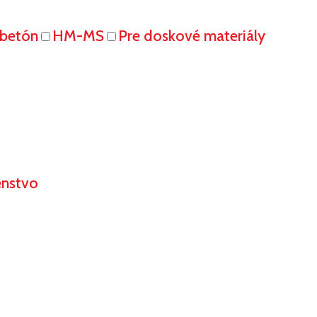
obetón
HM-MS
Pre doskové materiály
enstvo