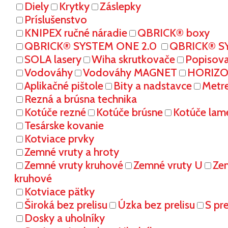
Diely
Krytky
Záslepky
Príslušenstvo
KNIPEX ručné náradie
QBRICK® boxy
QBRICK® SYSTEM ONE 2.0
QBRICK® S
SOLA lasery
Wiha skrutkovače
Popisov
Vodováhy
Vodováhy MAGNET
HORIZON
Aplikačné pištole
Bity a nadstavce
Metr
Rezná a brúsna technika
Kotúče rezné
Kotúče brúsne
Kotúče lam
Tesárske kovanie
Kotviace prvky
Zemné vruty a hroty
Zemné vruty kruhové
Zemné vruty U
Ze
kruhové
Kotviace pätky
Široká bez prelisu
Úzka bez prelisu
S pr
Dosky a uholníky