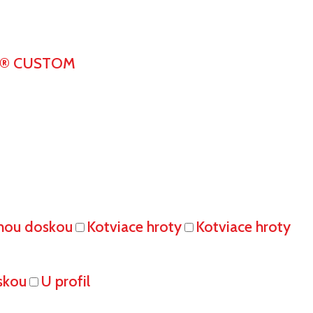
K® CUSTOM
vnou doskou
Kotviace hroty
Kotviace hroty
skou
U profil