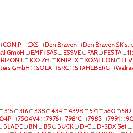
CON:P
CXS
Den Braven
Den Braven SK s. r
onal GmbH
EMFI SAS
ESSVE
FAR
FESTA
fi
RIZONT
ICO Zrt.
KNIPEX
KOMELON
LEV
eters GmbH
SOLA
SRC
STAHLBERG
Walra
315
316
338
434
439B
571
580
582
504P
7504V4
7976
7981C
7985
7991
90
BLADE
BN
BS
BUCK
D-C
D-SDX Set