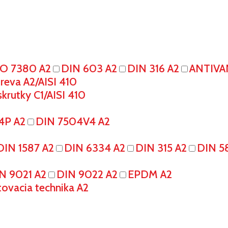
SO 7380 A2
DIN 603 A2
DIN 316 A2
ANTIVA
eva A2/AISI 410
krutky C1/AISI 410
4P A2
DIN 7504V4 A2
DIN 1587 A2
DIN 6334 A2
DIN 315 A2
DIN 5
N 9021 A2
DIN 9022 A2
EPDM A2
tovacia technika A2