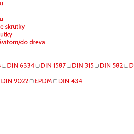
ou
u
e skrutky
rutky
ávitom/do dreva
3
DIN 6334
DIN 1587
DIN 315
DIN 582
D
DIN 9022
EPDM
DIN 434