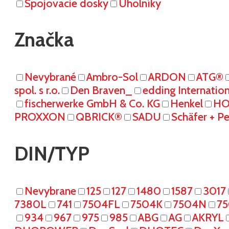
Spojovacie dosky
Uholníky
Značka
Nevybrané
Ambro-Sol
ARDON
ATG®
spol. s r.o.
Den Braven_
edding Internati
fischerwerke GmbH & Co. KG
Henkel
HO
PROXXON
QBRICK®
SADU
Schäfer + P
DIN/TYP
Nevybrane
125
127
1480
1587
3017
7380L
741
7504FL
7504K
7504N
7
934
967
975
985
ABG
AG
AKRYL