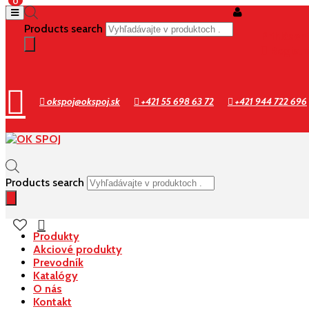
0
Products search
Prihlásen
Registr
okspoj@okspoj.sk
+421 55 698 63 72
+421 944 722 696
Products search
Produkty
Akciové produkty
Prevodník
Katalógy
O nás
Kontakt