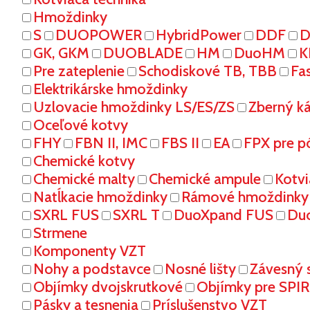
Hmoždinky
S
DUOPOWER
HybridPower
DDF
D
GK, GKM
DUOBLADE
HM
DuoHM
K
Pre zateplenie
Schodiskové TB, TBB
Fa
Elektrikárske hmoždinky
Uzlovacie hmoždinky LS/ES/ZS
Zberný k
Oceľové kotvy
FHY
FBN II, IMC
FBS II
EA
FPX pre p
Chemické kotvy
Chemické malty
Chemické ampule
Kotvi
Natĺkacie hmoždinky
Rámové hmoždinky
SXRL FUS
SXRL T
DuoXpand FUS
Du
Strmene
Komponenty VZT
Nohy a podstavce
Nosné lišty
Závesný 
Objímky dvojskrutkové
Objímky pre SPI
Pásky a tesnenia
Príslušenstvo VZT