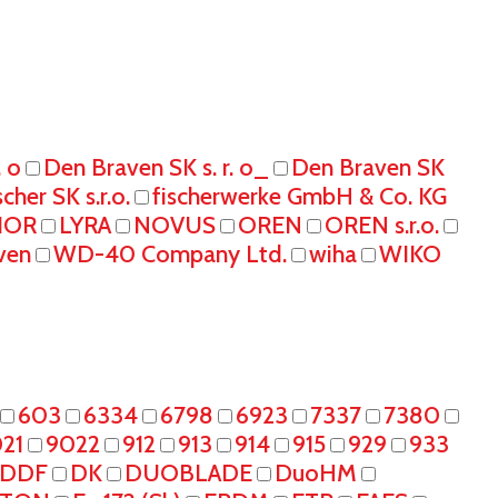
. o
Den Braven SK s. r. o_
Den Braven SK
scher SK s.r.o.
fischerwerke GmbH & Co. KG
IOR
LYRA
NOVUS
OREN
OREN s.r.o.
ven
WD-40 Company Ltd.
wiha
WIKO
603
6334
6798
6923
7337
7380
21
9022
912
913
914
915
929
933
DDF
DK
DUOBLADE
DuoHM