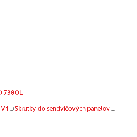
O 7380L
4V4
Skrutky do sendvičových panelov