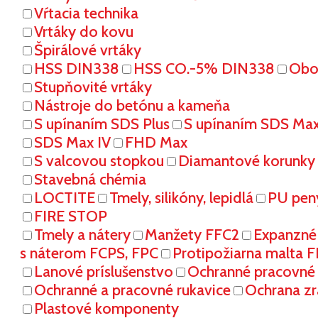
Vŕtacia technika
Vrtáky do kovu
Špirálové vrtáky
HSS DIN338
HSS CO.-5% DIN338
Oboj
Stupňovité vrtáky
Nástroje do betónu a kameňa
S upínaním SDS Plus
S upínaním SDS Ma
SDS Max IV
FHD Max
S valcovou stopkou
Diamantové korunky
Stavebná chémia
LOCTITE
Tmely, silikóny, lepidlá
PU pen
FIRE STOP
Tmely a nátery
Manžety FFC2
Expanzné
s náterom FCPS, FPC
Protipožiarna malta 
Lanové príslušenstvo
Ochranné pracovn
Ochranné a pracovné rukavice
Ochrana zr
Plastové komponenty