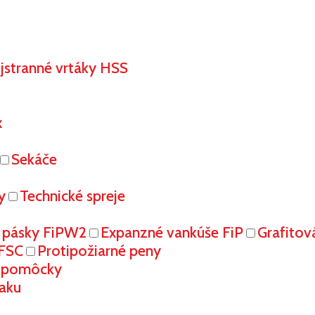
stranné vrtáky HSS
x
Sekáče
y
Technické spreje
 pásky FiPW2
Expanzné vankúše FiP
Grafitov
FFSC
Protipožiarné peny
é pomôcky
aku