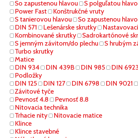
So zapustenou hlavou
S polguľatou hlav
Power Fast
Konštrukčné vruty
S tanierovou hlavou
So zapustenou hlavo
DIN 571
Lešenárske skrutky
Nastavovaci
Kombinované skrutky
Sadrokartónové sk
S jemným závitom/do plechu
S hrubým z
Turbo skrutky
Matice
DIN 934
DIN 439B
DIN 985
DIN 692
Podložky
DIN 125
DIN 127
DIN 6798
DIN 9021
Závitové tyče
Pevnosť 4.8
Pevnosť 8.8
Nitovacia technika
Trhacie nity
Nitovacie matice
Klince
Klince stavebné