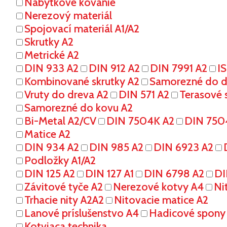
Nábytkové kovanie
Nerezový materiál
Spojovací materiál A1/A2
Skrutky A2
Metrické A2
DIN 933 A2
DIN 912 A2
DIN 7991 A2
I
Kombinované skrutky A2
Samorezné do dr
Vruty do dreva A2
DIN 571 A2
Terasové s
Samorezné do kovu A2
Bi-Metal A2/CV
DIN 7504K A2
DIN 750
Matice A2
DIN 934 A2
DIN 985 A2
DIN 6923 A2
Podložky A1/A2
DIN 125 A2
DIN 127 A1
DIN 6798 A2
DI
Závitové tyče A2
Nerezové kotvy A4
Ni
Trhacie nity A2A2
Nitovacie matice A2
Lanové príslušenstvo A4
Hadicové spony
Kotviaca technika