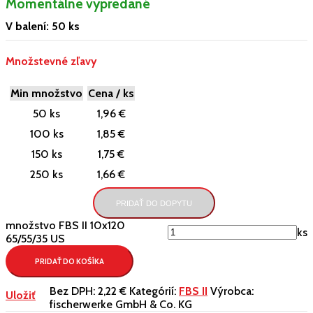
Momentálne vypredané
V balení: 50 ks
Množstevné zľavy
Min množstvo
Cena / ks
50 ks
1,96 €
100 ks
1,85 €
150 ks
1,75 €
250 ks
1,66 €
PRIDAŤ DO DOPYTU
množstvo FBS II 10x120
ks
65/55/35 US
PRIDAŤ DO KOŠÍKA
Bez DPH:
2,22 €
Kategórií:
FBS II
Výrobca:
Uložiť
fischerwerke GmbH & Co. KG