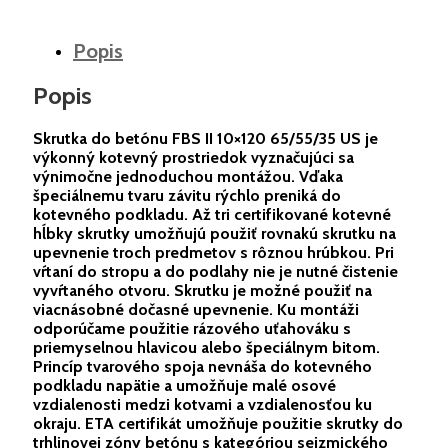
Popis
Popis
Skrutka do betónu FBS II 10×120 65/55/35 US je
výkonný kotevný prostriedok vyznačujúci sa
výnimočne jednoduchou montážou. Vďaka
špeciálnemu tvaru závitu rýchlo preniká do
kotevného podkladu. Až tri certifikované kotevné
hĺbky skrutky umožňujú použiť rovnakú skrutku na
upevnenie troch predmetov s rôznou hrúbkou. Pri
vŕtaní do stropu a do podlahy nie je nutné čistenie
vyvŕtaného otvoru. Skrutku je možné použiť na
viacnásobné dočasné upevnenie. Ku montáži
odporúčame použitie rázového uťahováku s
priemyselnou hlavicou alebo špeciálnym bitom.
Princíp tvarového spoja nevnáša do kotevného
podkladu napätie a umožňuje malé osové
vzdialenosti medzi kotvami a vzdialenosťou ku
okraju. ETA certifikát umožňuje použitie skrutky do
trhlinovej zóny betónu s kategóriou seizmického