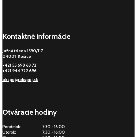
Kontaktné informácie
Južná trieda 1590/117
04001 Košice
+421 55 698 63 72
+421 944 722 696
okspoj@okspoj.sk
Otváracie hodiny
Pondelok:
7:30 - 16:00
Utorok:
7:30 - 16:00