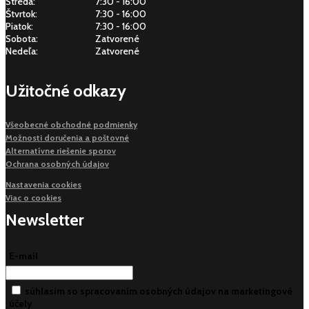
Streda:
7:30 - 16:00
Štvrtok:
7:30 - 16:00
Piatok:
7:30 - 16:00
Sobota:
Zatvorené
Nedeľa:
Zatvorené
Užitočné odkazy
Všeobecné obchodné podmienky
Možnosti doručenia a poštovné
Alternatívne riešenie sporov
Ochrana osobných údajov
Nastavenia cookies
Viac o cookies
Newsletter
E-mail
súhlasim so spracovaním osobných údajov na marketingové
účely