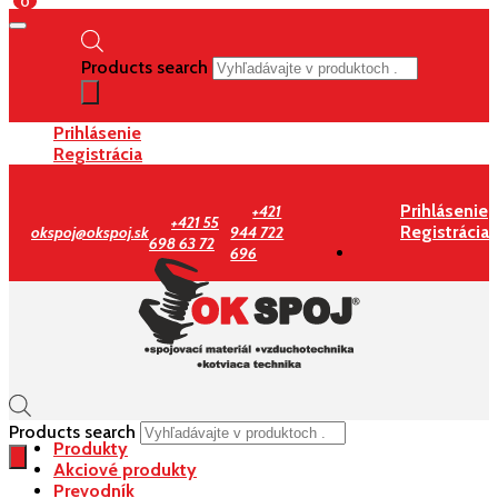
0
Products search
Prihlásenie
Registrácia
Prihlásenie
+421
+421 55
Registrácia
okspoj@okspoj.sk
944 722
698 63 72
696
Products search
Produkty
Akciové produkty
Prevodník