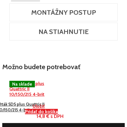
MONTÁŽNY POSTUP
NA STIAHNUTIE
Možno budete potrebovať
rták SDS plus Quattric II
Uložiť
0/150/215 4-brit
Pridať do košíka
14,8 € s DPH