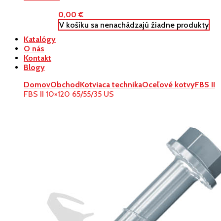
0,00
€
V košíku sa nenachádzajú žiadne produkty
Katalógy
O nás
Kontakt
Blogy
Domov
Obchod
Kotviaca technika
Oceľové kotvy
FBS II
FBS II 10×120 65/55/35 US