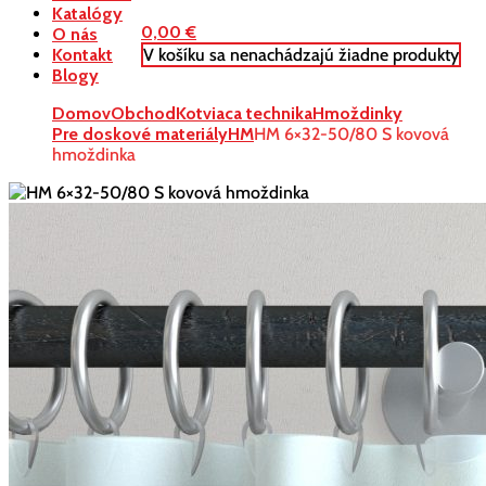
Katalógy
0,00
€
O nás
V košíku sa nenachádzajú žiadne produkty
Kontakt
Blogy
Domov
Obchod
Kotviaca technika
Hmoždinky
Pre doskové materiály
HM
HM 6×32-50/80 S kovová
hmoždinka