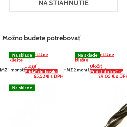
NA STIAHNUTIE
Možno budete potrebovať
Uložiť
Uložiť
HMZ 1 montážne kliešte
HMZ 2 montážne kliešte
Pridať do košíka
Pridať do košíka
65,52 € s DPH
29,05 € s DP