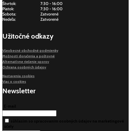
Štvrtok:
7:30 - 16:00
Piatok:
7:30 - 16:00
Sobota:
Zatvorené
Nedeľa:
Zatvorené
Užitočné odkazy
Všeobecné obchodné podmienky
Možnosti doručenia a poštovné
Alternatívne riešenie sporov
Ochrana osobných údajov
Nastavenia cookies
Viac o cookies
Newsletter
E-mail
súhlasim so spracovaním osobných údajov na marketingové
účely