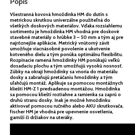
Popis
Všestranná kovová hmoždinka HM do dutín s
metrickou skrutkou univerzálne použiteľná do
všetkých doskových materiálov. Vďaka rozsiahlemu
sortimentu je hmoždinka HM vhodná pre doskové
stavebné materiály o hrúbke 3 – 50 mm a tým aj pre
najrôznejšie aplikácie. Metrický vnútorný závit
umožňuje viacnásobné povolenie a ukotvenie
kotveného dielu a tým ponúka optimálnu flexibilitu.
Rozpínacie ramená hmoždinky HM ponúkajú veľkú
dosadaciu plochu a tým umožňujú vysokú nosnosť.
Zúbky na okraji hmoždinky sa vnoria do materiálu
dosky a zabraňujú pretáčaniu hmoždinky a tým
uľahčujú montáž. Aplikuje sa pomocou montážnych
klieští HM-Z 1 predsadenou montážou. Hmoždinka
sa pomocou klieští roztiahne a ramienka sa zaprú o
druhú stranu dosky. Inak je možné hmoždinku
aktivovať pomocou ručného alebo AKU skrutkovača.
fischer HM je vhodná pre upevnenie osvetlenia,
garniží či držiakov na uteráky.