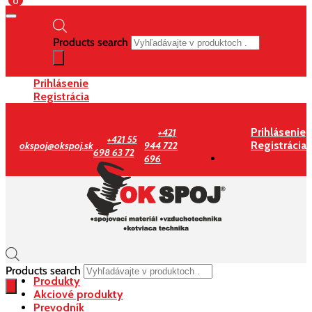
0
Products search
Prihlásenie
Registrácia
Prihlásenie
+421
+421 55
Registrácia
okspoj@okspoj.sk
944 722
698 63 72
696
Products search
Produkty
Akciové produkty
Prevodník