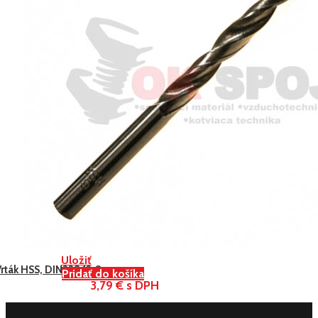
Uložiť
rták HSS, DIN338 12,0
Pridať do košíka
3,79 € s DPH